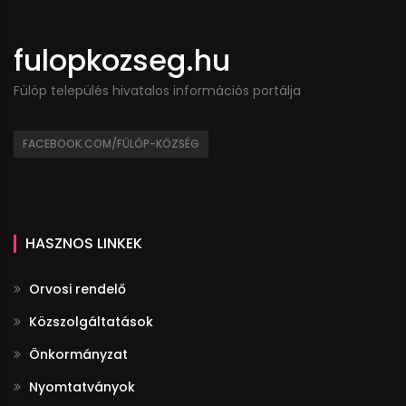
fulopkozseg.hu
Fülöp település hivatalos információs portálja
FACEBOOK.COM/FÜLÖP-KÖZSÉG
HASZNOS LINKEK
Orvosi rendelő
Közszolgáltatások
Önkormányzat
Nyomtatványok