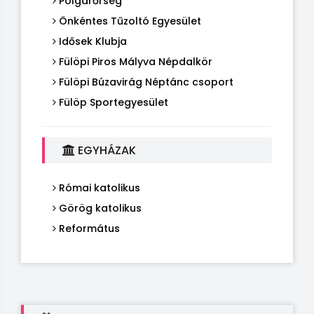
Polgárőrség
Önkéntes Tűzoltó Egyesület
Idősek Klubja
Fülöpi Piros Mályva Népdalkör
Fülöpi Búzavirág Néptánc csoport
Fülöp Sportegyesület
EGYHÁZAK
Római katolikus
Görög katolikus
Református