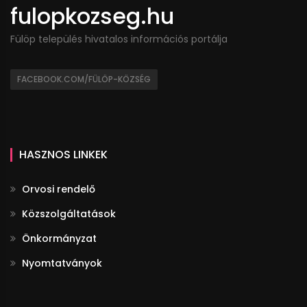
fulopkozseg.hu
Fülöp település hivatalos információs portálja
FACEBOOK.COM/FÜLÖP-KÖZSÉG
HASZNOS LINKEK
Orvosi rendelő
Közszolgáltatások
Önkormányzat
Nyomtatványok