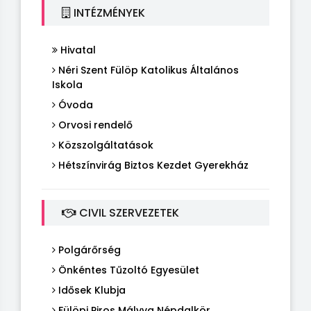
INTÉZMÉNYEK
Hivatal
Néri Szent Fülöp Katolikus Általános
Iskola
Óvoda
Orvosi rendelő
Közszolgáltatások
Hétszínvirág Biztos Kezdet Gyerekház
CIVIL SZERVEZETEK
Polgárőrség
Önkéntes Tűzoltó Egyesület
Idősek Klubja
Fülöpi Piros Mályva Népdalkör