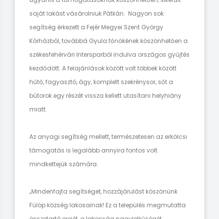
saját lakást vásárolniuk Pátkán. Nagyon sok
segítség érkezett a Fejér Megyei Szent György
Kórházból, továbbá Gyula főnökének köszönhetően a
székesfehérvári Intersparból indulva országos gyűjtés
kezdődött. A felajánlások között volt többek között
hűtő, fagyasztó, ágy, komplett szekrénysor, sőt a
bútorok egy részét vissza kellett utasítani helyhiány
miatt.
Az anyagi segítség mellett, természetesen az erkölcsi
támogatás is legalább annyira fontos volt
mindkettejük számára.
„Mindenfajta segítséget, hozzájárulást köszönünk
Fülöp község lakosainak! Ez a település megmutatta
összetartó erejét, a lakosság nagylelkűségét,