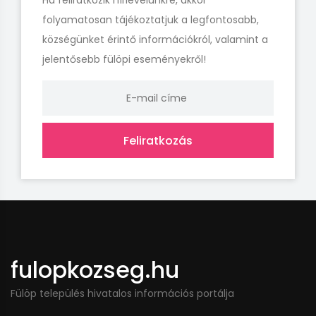
Ha feliratkozik hírlevelünkre, akkor
folyamatosan tájékoztatjuk a legfontosabb,
községünket érintő információkról, valamint a
jelentősebb fülöpi eseményekről!
Feliratkozás
fulopkozseg.hu
Fülöp település hivatalos információs portálja