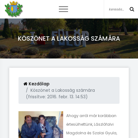
KÖSZÖNET A LAKOSSÁG SZÁMÁRA
Kezdőlap
Köszönet a Lakosság számára
(frissítve: 2016. febr. 13. 14:53)
Ahogy arról már korábban
értesülhettünk, Lászlófalvi
Magdolna és Szalai Gyula,