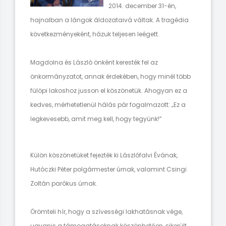
2014. december 31-én,
hajnalban a lángok áldozataivá váltak. A tragédia
következményeként, házuk teljesen leégett.
Magdolna és László önként keresték fel az
önkormányzatot, annak érdekében, hogy minél több
fülöpi lakoshoz jusson el köszönetük. Ahogyan ez a
kedves, mérhetetlenül hálás pár fogalmazott: „Ez a
legkevesebb, amit meg kell, hogy tegyünk!”
Külön köszönetüket fejezték ki Lászlófalvi Évának,
Hutóczki Péter polgármester úrnak, valamint Csingi
Zoltán parókus úrnak.
Örömteli hír, hogy a szívességi lakhatásnak vége,
ugyanis a támogatásoknak köszönhetően, sikerült