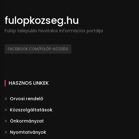
fulopkozseg.hu
Fülöp település hivatalos információs portálja
FACEBOOK.COM/FÜLÖP-KÖZSÉG
HASZNOS LINKEK
Orvosi rendelő
Közszolgáltatások
Önkormányzat
Nyomtatványok