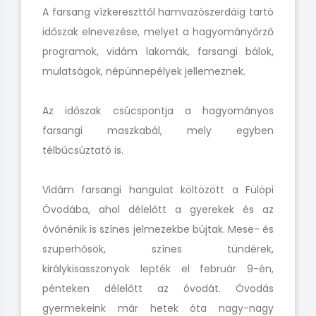
A farsang vízkereszttől hamvazószerdáig tartó
időszak elnevezése, melyet a hagyományőrző
programok, vidám lakomák, farsangi bálok,
mulatságok, népünnepélyek jellemeznek.
Az időszak csúcspontja a hagyományos
farsangi maszkabál, mely egyben
télbúcsúztató is.
Vidám farsangi hangulat költözött a Fülöpi
Óvodába, ahol délelőtt a gyerekek és az
óvónénik is színes jelmezekbe bújtak. Mese- és
szuperhősök, színes tündérek,
királykisasszonyok lepték el február 9-én,
pénteken délelőtt az óvodát. Óvodás
gyermekeink már hetek óta nagy-nagy