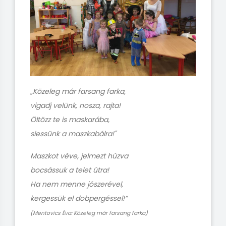
„Közeleg már farsang farka,
vigadj velünk, nosza, rajta!
Öltözz te is maskarába,
siessünk a maszkabálra!"
Maszkot véve, jelmezt húzva
bocsássuk a telet útra!
Ha nem menne jószerével,
kergessük el dobpergéssel!”
(Mentovics Éva: Közeleg már farsang farka)