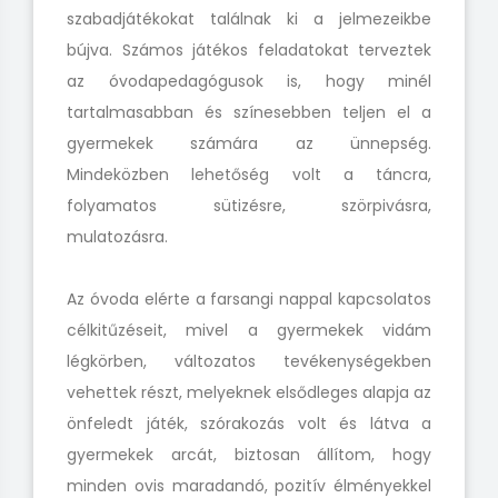
szabadjátékokat találnak ki a jelmezeikbe
bújva. Számos játékos feladatokat terveztek
az óvodapedagógusok is, hogy minél
tartalmasabban és színesebben teljen el a
gyermekek számára az ünnepség.
Mindeközben lehetőség volt a táncra,
folyamatos sütizésre, szörpivásra,
mulatozásra.
Az óvoda elérte a farsangi nappal kapcsolatos
célkitűzéseit, mivel a gyermekek vidám
légkörben, változatos tevékenységekben
vehettek részt, melyeknek elsődleges alapja az
önfeledt játék, szórakozás volt és látva a
gyermekek arcát, biztosan állítom, hogy
minden ovis maradandó, pozitív élményekkel