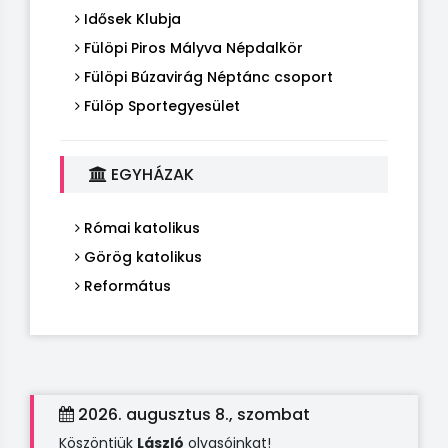
Idősek Klubja
Fülöpi Piros Mályva Népdalkör
Fülöpi Búzavirág Néptánc csoport
Fülöp Sportegyesület
EGYHÁZAK
Római katolikus
Görög katolikus
Református
2026. augusztus 8., szombat
Köszöntjük
László
olvasóinkat!