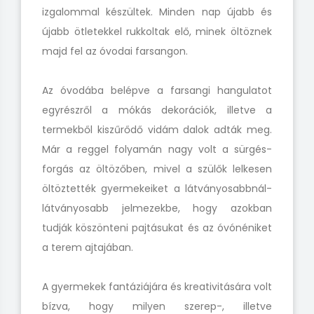
izgalommal készültek. Minden nap újabb és
újabb ötletekkel rukkoltak elő, minek öltöznek
majd fel az óvodai farsangon.
Az óvodába belépve a farsangi hangulatot
egyrészről a mókás dekorációk, illetve a
termekből kiszűrődő vidám dalok adták meg.
Már a reggel folyamán nagy volt a sürgés-
forgás az öltözőben, mivel a szülők lelkesen
öltöztették gyermekeiket a látványosabbnál-
látványosabb jelmezekbe, hogy azokban
tudják köszönteni pajtásukat és az óvónéniket
a terem ajtajában.
A gyermekek fantáziájára és kreativitására volt
bízva, hogy milyen szerep-, illetve