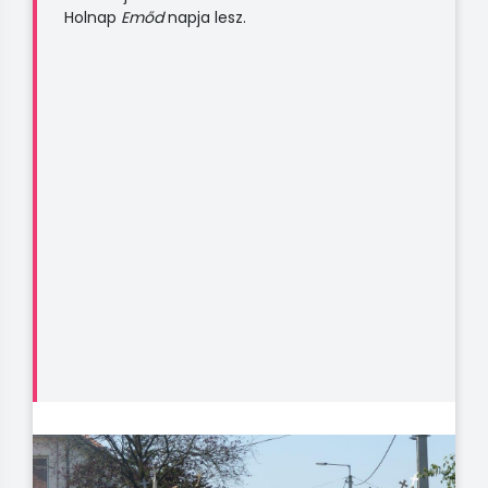
Holnap
Emőd
napja lesz.