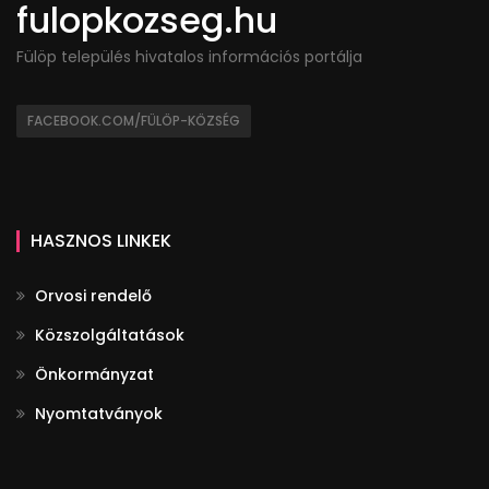
fulopkozseg.hu
Fülöp település hivatalos információs portálja
FACEBOOK.COM/FÜLÖP-KÖZSÉG
HASZNOS LINKEK
Orvosi rendelő
Közszolgáltatások
Önkormányzat
Nyomtatványok