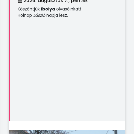
2026. augusztus 7., péntek
Köszöntjük
Ibolya
olvasóinkat!
Holnap
László
napja lesz.