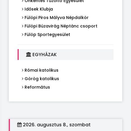
Önkéntes Tűzoltó Egyesület
Idősek Klubja
Fülöpi Piros Mályva Népdalkör
Fülöpi Búzavirág Néptánc csoport
Fülöp Sportegyesület
EGYHÁZAK
Római katolikus
Görög katolikus
Református
2026. augusztus 8., szombat