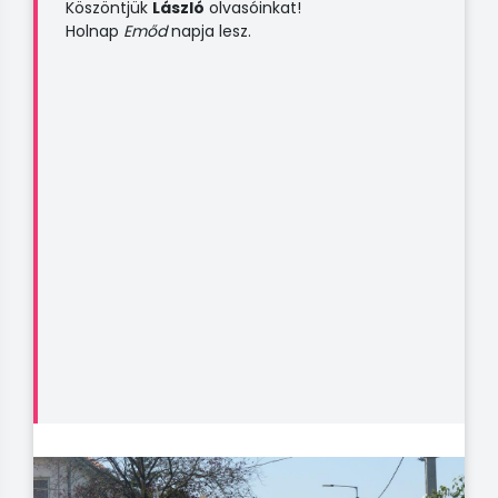
Köszöntjük
László
olvasóinkat!
Holnap
Emőd
napja lesz.