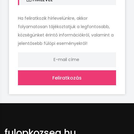
Ha feliratkozik hírlevelünkre, akkor
folyamatosan tájékoztatjuk a legfontosabb,
községünket érintő információkról, valamint a
jelentősebb fülöpi eseményekről!
Feliratkozás
fulopkozseg.hu