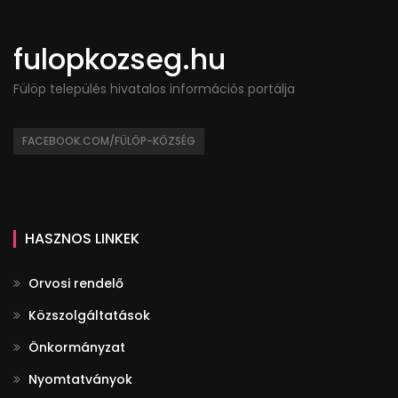
fulopkozseg.hu
Fülöp település hivatalos információs portálja
FACEBOOK.COM/FÜLÖP-KÖZSÉG
HASZNOS LINKEK
Orvosi rendelő
Közszolgáltatások
Önkormányzat
Nyomtatványok