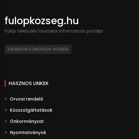
fulopkozseg.hu
Fülöp település hivatalos információs portálja
FACEBOOK.COM/FÜLÖP-KÖZSÉG
HASZNOS LINKEK
Orvosi rendelő
Közszolgáltatások
Önkormányzat
Nyomtatványok