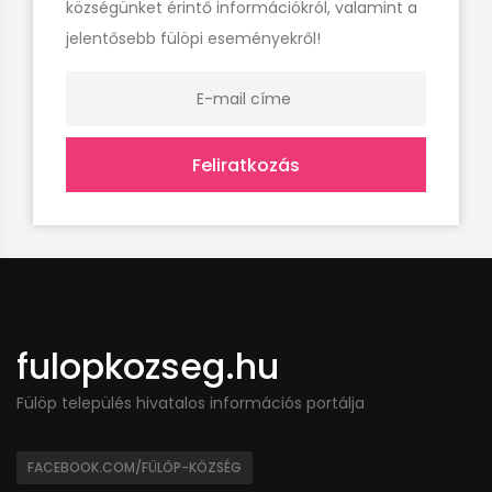
községünket érintő információkról, valamint a
jelentősebb fülöpi eseményekről!
Feliratkozás
fulopkozseg.hu
Fülöp település hivatalos információs portálja
FACEBOOK.COM/FÜLÖP-KÖZSÉG