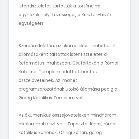
istentiszteletet tartottak a történelmi
egyházak helyi közösségei, a Krisztus-hívők
egységéért.
Szerdán délután, az ökumenikus imahét első
állomásaként tartottak istentiszteletet a
Református Imaházban. Csütörtökön a Római
Katolikus Templom adott otthont az
összejövetelnek. Az imahét
programsorozatának utolsó állomása pedig a
Görög Katolikus Templom volt.
Az ökumenikus összejöveteleken mindhárom
alkalommal részt vett Tapasztó János, római
katolikus kanonok, Csingi Zoltán, görög