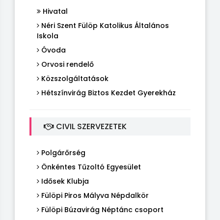
Hivatal
Néri Szent Fülöp Katolikus Általános
Iskola
Óvoda
Orvosi rendelő
Közszolgáltatások
Hétszínvirág Biztos Kezdet Gyerekház
CIVIL SZERVEZETEK
Polgárőrség
Önkéntes Tűzoltó Egyesület
Idősek Klubja
Fülöpi Piros Mályva Népdalkör
Fülöpi Búzavirág Néptánc csoport