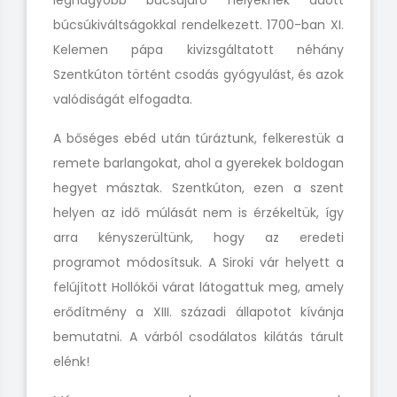
legnagyobb búcsújáró helyeknek adott
búcsúkiváltságokkal rendelkezett. 1700-ban XI.
Kelemen pápa kivizsgáltatott néhány
Szentkúton történt csodás gyógyulást, és azok
valódiságát elfogadta.
A bőséges ebéd után túráztunk, felkerestük a
remete barlangokat, ahol a gyerekek boldogan
hegyet másztak. Szentkúton, ezen a szent
helyen az idő múlását nem is érzékeltük, így
arra kényszerültünk, hogy az eredeti
programot módosítsuk. A Siroki vár helyett a
felújított Hollókői várat látogattuk meg, amely
erődítmény a XIII. századi állapotot kívánja
bemutatni. A várból csodálatos kilátás tárult
elénk!