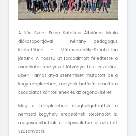
A Néri Szent Fülöp Katolikus Általános Iskola
diákcsoportjával - néhány pedagógus
kíséretében - Mátraverebély-Szentkúton
jártunk. A hosszú út fáradalmait feledtette a
csodálatos környezet látványa. Lelki vezetőnk,
Eiben Tamás atya szentmisét mutatott be a
kegytemplomban, melynek hatását emelte a
csodálatos kántori ének és az orgonakíséret.
Még a templomban meghallgathattuk a
nemzeti kegyhely eredetének történetét is,
megcsodálhattuk a népviseletbe öltöztetett
Szűzanyát is.