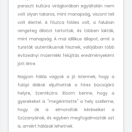
paraszti kultúra virágkorában egyáltalán nem
volt olyan takaros, mint manapság, viszont teli
volt élettel. A főutca földes volt, a faluban
rengeteg állatot tartottak, és többen lakták,
mint manapság. A mai idillikus állapot, amit a
turisták autentikusnak hisznek, valójában több
évtizednyi műemléki felújítás eredményeként
jött létre.
Nagyon hálás vagyok a jó Istennek, hogy a
fülöpi diákok eljuthattak a híres búcsújáró
helyre, Szentkútra. Bízom benne, hogy a
gyerekeket is "megérintette" a hely szelleme,
hogy ők is elmondták kéréseiket a
Szűzanyának, és egyben megfogalmazták azt
is, amiért hálásak lehetnek.