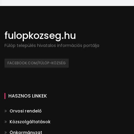
fulopkozseg.hu
Fülöp település hivatalos információs portálja
FACEBOOK.COM/FÜLÖP-KÖZSÉG
HASZNOS LINKEK
Orvosi rendelő
Közszolgáltatások
Önkormányzat