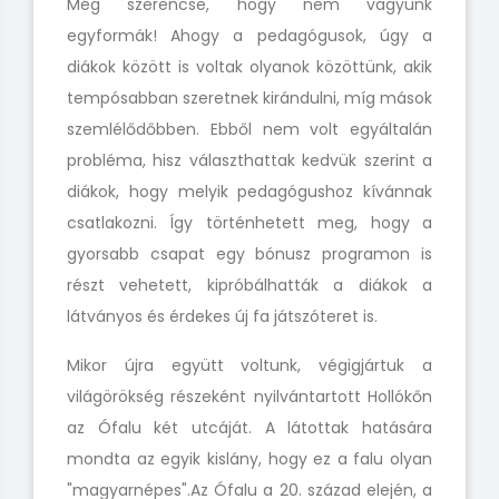
Még szerencse, hogy nem vagyunk
egyformák! Ahogy a pedagógusok, úgy a
diákok között is voltak olyanok közöttünk, akik
tempósabban szeretnek kirándulni, míg mások
szemlélődőbben. Ebből nem volt egyáltalán
probléma, hisz választhattak kedvük szerint a
diákok, hogy melyik pedagógushoz kívánnak
csatlakozni. Így történhetett meg, hogy a
gyorsabb csapat egy bónusz programon is
részt vehetett, kipróbálhatták a diákok a
látványos és érdekes új fa játszóteret is.
Mikor újra együtt voltunk, végigjártuk a
világörökség részeként nyilvántartott Hollókőn
az Ófalu két utcáját. A látottak hatására
mondta az egyik kislány, hogy ez a falu olyan
"magyarnépes".Az Ófalu a 20. század elején, a