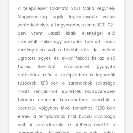
A településen található Szűz Mária kegyhely
Magyarország egyik legfontosabb vallási
zarándokhelye. A hagyomány szerint 1091-92-
ben Szent László király ellenségei elől
menekült, mikor egy szakadék fölé ért. Innen
reménytelen volt a továbbjutás, de lovával
ugratott egyet, és ekkor fakadt itt az első
forrás. Szentkút forrásvizének gyógyító
hatásához már a középkorban is legendák
fűződtek. 1210-ben a zarándokok sokasága
miatt templomot építettek Mátraverebély
faluban, ahonnan körmenetben vonultak a
Szentkút völgyben lévő forráshoz. 1258-ban
ennek a templomnak már búcsú kiváltsága
volt. A zarándokhely az 1400-as évektől a