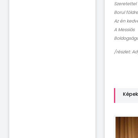
Szeretettel
Borul földr
Az én kedv
A Messiás
Boldogságot
/részlet: A
Képe