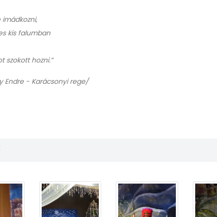
e imádkozni,
es kis falumban
 szokott hozni.”
dy Endre - Karácsonyi rege/
k