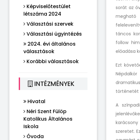
Képviselőtestület
sorát az ó
létszáma 2024
megható 
Választási szervek
felelevenít
Választási ügyintézés
táncos kor
follow hi
2024. évi általános
választások
előadása k
Korábbi választások
Ezt követő
Népdalkör
INTÉZMÉNYEK
dramatiku
történetét
Hivatal
A színpad
Néri Szent Fülöp
jelenlévők
Katolikus Általános
karácsony
Iskola
szeretet. 
Óvoda