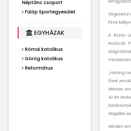
elfogyaszt
Néptánc csoport
Fülöp Sportegyesület
Végezetül a
Piros Mály
EGYHÁZAK
A közös ün
Hutóczki 
Római katolikus
dolgozóin
Görög katolikus
mindazokna
Református
„Harang cs
Ének zendü
Messze zso
Az én kedv
Karácsony
Magába szál
Minden e