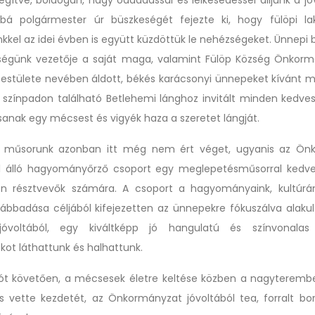
gítve, boldogan, nagy odaadással és lelkesedéssel álljunk a jöv
bá polgármester úr büszkeségét fejezte ki, hogy fülöpi la
kkel az idei évben is együtt küzdöttük le nehézségeket. Ünnepi
ségünk vezetője a saját maga, valamint Fülöp Község Önkorm
testülete nevében áldott, békés karácsonyi ünnepeket kívánt m
 színpadon található Betlehemi lánghoz invitált minden kedves 
sanak egy mécsest és vigyék haza a szeretet lángját.
i műsorunk azonban itt még nem ért véget, ugyanis az Ön
ól álló hagyományőrző csoport egy meglepetésműsorral kedve
n résztvevők számára. A csoport a hagyományaink, kultúrán
vábbadása céljából kifejezetten az ünnepekre fókuszálva alakult
jóvoltából, egy kiváltképp jó hangulatú és színvonalas
kot láthattunk és halhattunk.
ót követően, a mécsesek életre keltése közben a nagyteremb
s vette kezdetét, az Önkormányzat jóvoltából tea, forralt bor