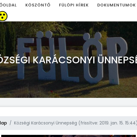
ŐOLDAL
KÖSZÖNTŐ
FÜLÖPI HÍREK
DOKUMENTUMOK
ÖZSÉGI KARÁCSONYI ÜNNEPS
lap
Községi Karácsonyi Ünnepség (frissítve: 2019. jan. 15. 15:44