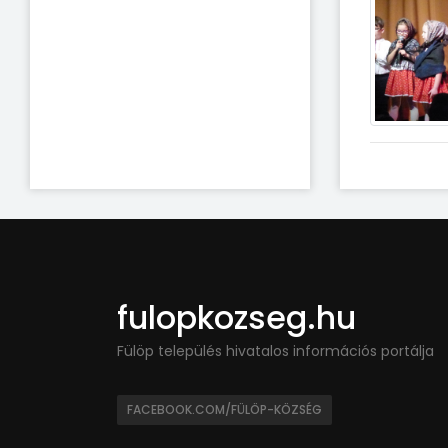
fulopkozseg.hu
Fülöp település hivatalos információs portálja
FACEBOOK.COM/FÜLÖP-KÖZSÉG