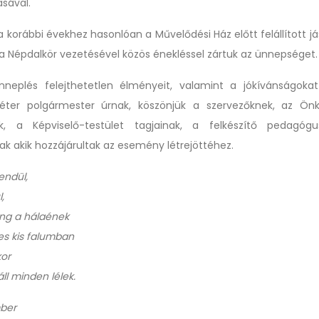
ásával.
 korábbi évekhez hasonlóan a Művelődési Ház előtt felállított jás
va Népdalkör vezetésével közös énekléssel zártuk az ünnepséget
neplés felejthetetlen élményeit, valamint a jókívánságokat
Péter polgármester úrnak, köszönjük a szervezőknek, az Ön
ak, a Képviselő-testület tagjainak, a felkészítő pedagóg
k akik hozzájárultak az esemény létrejöttéhez.
endül,
l,
ng a hálaének
es kis falumban
kor
l minden lélek.
mber