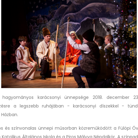
 hagyományos karácsonyi ünnepsége 2018. december 23
ésre a legszebb ruhájában - karácsonyi díszekkel - tündö
 Házban.
os és színvonalas ünnepi műsorban közreműködött a Fülöpi Óv
 Katolikus Általános Iskola és a Piros Mályva Népdalkör. A színpa