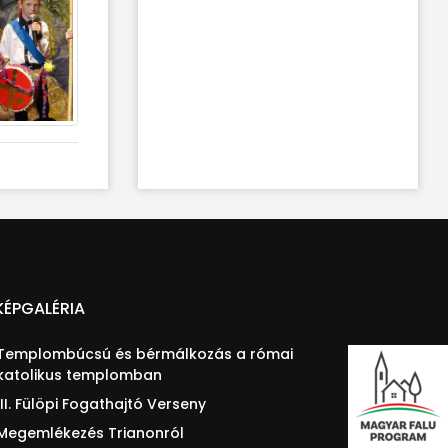
KÉPGALÉRIA
Templombúcsú és bérmálkozás a római
katolikus templomban
III. Fülöpi Fogathajtó Verseny
Megemlékezés Trianonról