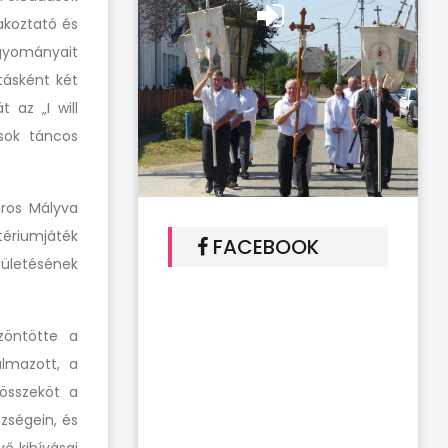
akoztató és
yományait
atásként két
 az „I will
sok táncos
iros Mályva
ériumjáték
FACEBOOK
ületésének
zöntötte a
almazott, a
összeköt a
zségein, és