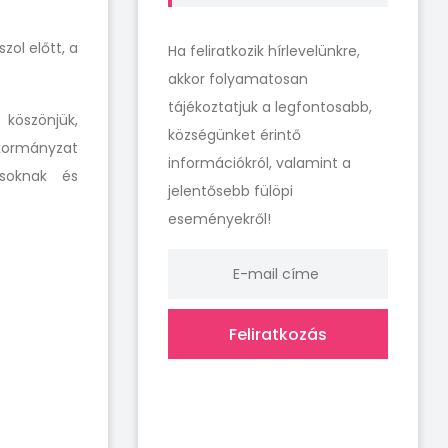
zol előtt, a
Ha feliratkozik hírlevelünkre,
.
akkor folyamatosan
tájékoztatjuk a legfontosabb,
 köszönjük,
községünket érintő
kormányzat
információkról, valamint a
usoknak és
jelentősebb fülöpi
eseményekről!
Feliratkozás