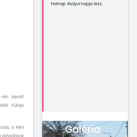
Holnap
Ibolya
napja lesz.
-án került
klő Fülöpi
Galéria
oda, a Néri
di előadások