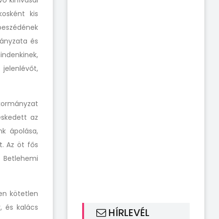
ő kihívásai
kosként kis
 beszédének
ányzata és
indenkinek,
jelenlévőt,
kormányzat
skedett az
k ápolása,
. Az öt fős
 Betlehemi
en kötetlen
, és kalács
HÍRLEVÉL