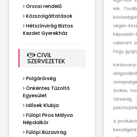
egymást se
Orvosi rendelő
elé. Továb
Közszolgáltatások
közösségün
Hétszínvirág Biztos
végén köz
Kezdet Gyerekház
Képviselő-
valamint a
hogy gyújt
CIVIL
SZERVEZETEK
Karácsony
dolgozóib
Polgárőrség
ünnepsége
Önkéntes Tűzoltó
őrzése, to
Egyesület
társaság 
Idősek Klubja
pásztorjáté
Fülöpi Piros Mályva
A produkci
Népdalkör
beszélgeté
Fülöpi Búzavirág