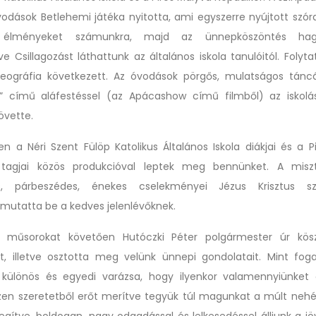
vodások Betlehemi játéka nyitotta, ami egyszerre nyújtott szór
élményeket számunkra, majd az ünnepköszöntés hag
ve Csillagozást láthattunk az általános iskola tanulóitól. Folyt
eográfia következett. Az óvodások pörgős, mulatságos táncát
m” című aláfestéssel (az Apácashow című filmből) az iskolá
övette.
en a Néri Szent Fülöp Katolikus Általános Iskola diákjai és a P
 tagjai közös produkcióval leptek meg bennünket. A miszt
s, párbeszédes, énekes cselekményei Jézus Krisztus sz
 mutatta be a kedves jelenlévőknek.
i műsorokat követően Hutóczki Péter polgármester úr kös
et, illetve osztotta meg velünk ünnepi gondolatait. Mint fog
 különös és egyedi varázsa, hogy ilyenkor valamennyiünket 
Ezen szeretetből erőt merítve tegyük túl magunkat a múlt nehé