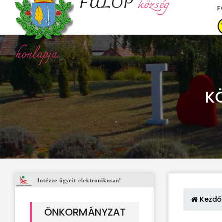
FÜLÖP
község
F
honlapja
K
Kezdő
ÖNKORMÁNYZAT