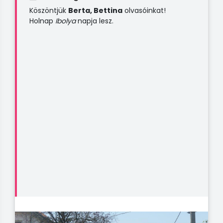
Köszöntjük
Berta, Bettina
olvasóinkat!
Holnap
Ibolya
napja lesz.