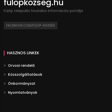
fulopkozseg.hu
Fülöp település hivatalos információs portálja
FACEBOOK.COM/FÜLÖP-KÖZSÉG
HASZNOS LINKEK
Orvosi rendelő
Közszolgáltatások
Önkormányzat
Nyomtatványok