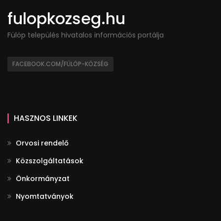
fulopkozseg.hu
Fülöp település hivatalos információs portálja
FACEBOOK.COM/FÜLÖP-KÖZSÉG
HASZNOS LINKEK
Orvosi rendelő
Közszolgáltatások
Önkormányzat
Nyomtatványok