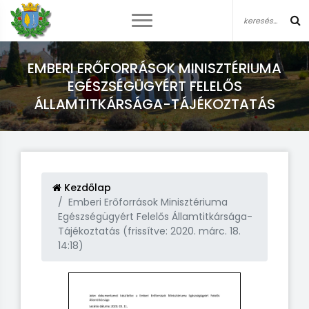
EMBERI ERŐFORRÁSOK MINISZTÉRIUMA
EGÉSZSÉGÜGYÉRT FELELŐS
ÁLLAMTITKÁRSÁGA-TÁJÉKOZTATÁS
Kezdőlap
Emberi Erőforrások Minisztériuma
Egészségügyért Felelős Államtitkársága-
Tájékoztatás (frissítve: 2020. márc. 18.
14:18)