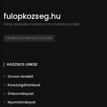
fulopkozseg.hu
Fülöp település hivatalos információs portálja
FACEBOOK.COM/FÜLÖP-KÖZSÉG
HASZNOS LINKEK
Orvosi rendelő
Közszolgáltatások
Önkormányzat
Nyomtatványok