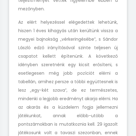
teljesítményét vették figyelembe ebben a
mezőnyben.
Az elért helyezéssel elégedettek lehetünk,
hiszen 1 éves kihagyás után kerültünk vissza a
megyei bajnokság „vérkeringésébe”, s Sándor
László edző irányításával szinte teljesen új
csapatot kellett építenünk. A következő
idényben szeretnénk egy kicsit erősíteni, s
esetlegesen még jobb pozíciót elérni a
tabellán, amihez persze a többi együttesnek is
lesz „egy-két szava”, de ez természetes,
mindenki a legjobb eredményt akarja elérni. Ha
az akarás és a küzdelem fogja jellemezni
játékunkat, annak előbb-utóbb a
pontszámokban is mutatkoznia kell. 29 igazolt
játékosunk volt a tavaszi szezonban, ennek