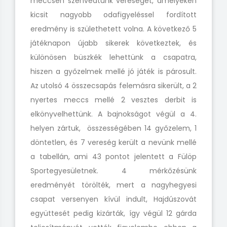
meccsen szenvedtünk vereséget, amelyeken
kicsit nagyobb odafigyeléssel fordított
eredmény is születhetett volna. A következő 5
játéknapon újabb sikerek következtek, és
különösen büszkék lehettünk a csapatra,
hiszen a győzelmek mellé jó játék is párosult.
Az utolsó 4 összecsapás felemásra sikerült, a 2
nyertes meccs mellé 2 vesztes derbit is
elkönyvelhettünk. A bajnokságot végül a 4.
helyen zártuk, összességében 14 győzelem, 1
döntetlen, és 7 vereség került a nevünk mellé
a tabellán, ami 43 pontot jelentett a Fülöp
Sportegyesületnek. 4 mérkőzésünk
eredményét törölték, mert a nagyhegyesi
csapat versenyen kívül indult, Hajdúszovát
együttesét pedig kizárták, így végül 12 gárda