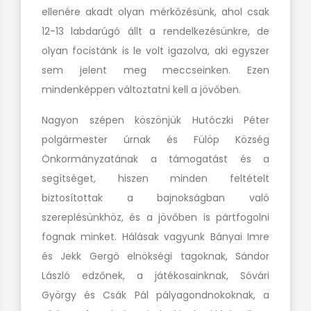
ellenére akadt olyan mérkőzésünk, ahol csak
12-13 labdarúgó állt a rendelkezésünkre, de
olyan focistánk is le volt igazolva, aki egyszer
sem jelent meg meccseinken. Ezen
mindenképpen változtatni kell a jövőben.
Nagyon szépen köszönjük Hutóczki Péter
polgármester úrnak és Fülöp Község
Önkormányzatának a támogatást és a
segítséget, hiszen minden feltételt
biztosítottak a bajnokságban való
szereplésünkhöz, és a jövőben is pártfogolni
fognak minket. Hálásak vagyunk Bányai Imre
és Jekk Gergő elnökségi tagoknak, Sándor
László edzőnek, a játékosainknak, Sóvári
György és Csák Pál pályagondnokoknak, a