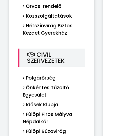
Orvosi rendelő
Közszolgáltatások
Hétszínvirág Biztos
Kezdet Gyerekház
CIVIL
SZERVEZETEK
Polgárőrség
Önkéntes Tűzoltó
Egyesület
Idősek Klubja
Fülöpi Piros Mályva
Népdalkör
Fülöpi Búzavirág