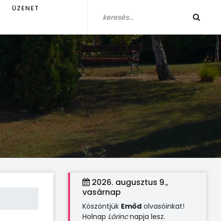
ÜZENET
2026. augusztus 9.,
vasárnap
Köszöntjük
Emőd
olvasóinkat!
Holnap
Lörinc
napja lesz.