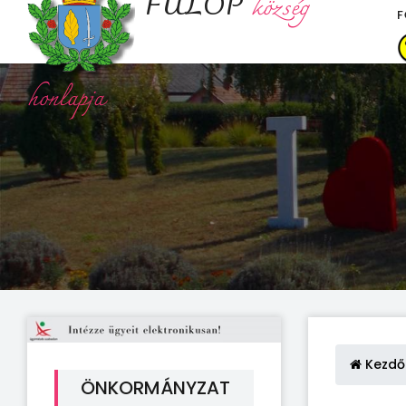
FÜLÖP
község
F
honlapja
Kezdő
ÖNKORMÁNYZAT