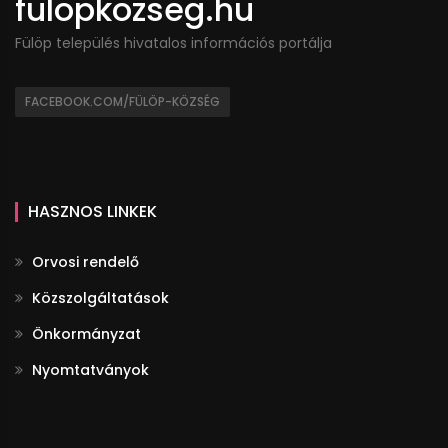
fulopkozseg.hu
Fülöp település hivatalos információs portálja
FACEBOOK.COM/FÜLÖP-KÖZSÉG
HASZNOS LINKEK
Orvosi rendelő
Közszolgáltatások
Önkormányzat
Nyomtatványok