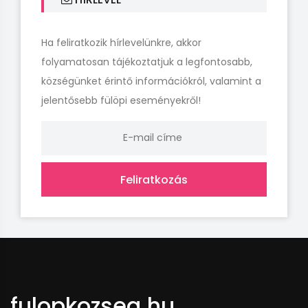
Ha feliratkozik hírlevelünkre, akkor
folyamatosan tájékoztatjuk a legfontosabb,
községünket érintő információkról, valamint a
jelentősebb fülöpi eseményekről!
Feliratkozás
fulopkozseg.hu