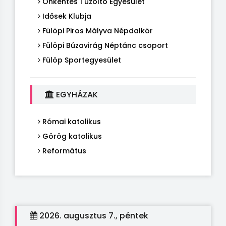
Önkéntes Tűzoltó Egyesület
Idősek Klubja
Fülöpi Piros Mályva Népdalkör
Fülöpi Búzavirág Néptánc csoport
Fülöp Sportegyesület
EGYHÁZAK
Római katolikus
Görög katolikus
Református
2026. augusztus 7., péntek