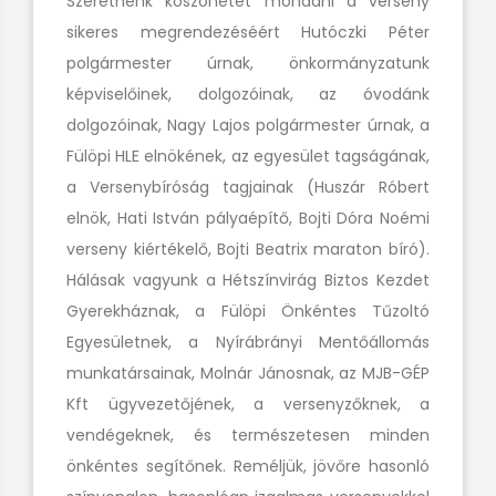
Szeretnénk köszönetet mondani a verseny
sikeres megrendezéséért Hutóczki Péter
polgármester úrnak, önkormányzatunk
képviselőinek, dolgozóinak, az óvodánk
dolgozóinak, Nagy Lajos polgármester úrnak, a
Fülöpi HLE elnökének, az egyesület tagságának,
a Versenybíróság tagjainak (Huszár Róbert
elnök, Hati István pályaépítő, Bojti Dóra Noémi
verseny kiértékelő, Bojti Beatrix maraton bíró).
Hálásak vagyunk a Hétszínvirág Biztos Kezdet
Gyerekháznak, a Fülöpi Önkéntes Tűzoltó
Egyesületnek, a Nyírábrányi Mentőállomás
munkatársainak, Molnár Jánosnak, az MJB-GÉP
Kft ügyvezetőjének, a versenyzőknek, a
vendégeknek, és természetesen minden
önkéntes segítőnek. Reméljük, jövőre hasonló