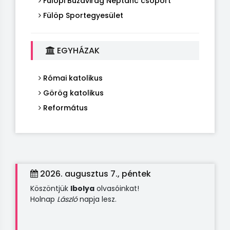
Fülöpi Búzavirág Néptánc csoport
Fülöp Sportegyesület
EGYHÁZAK
Római katolikus
Görög katolikus
Református
2026. augusztus 7., péntek
Köszöntjük
Ibolya
olvasóinkat!
Holnap
László
napja lesz.