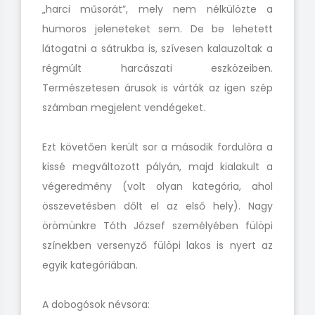
„harci műsorát”, mely nem nélkülözte a
humoros jeleneteket sem. De be lehetett
látogatni a sátrukba is, szívesen kalauzoltak a
régmúlt harcászati eszközeiben.
Természetesen árusok is várták az igen szép
számban megjelent vendégeket.
Ezt követően került sor a második fordulóra a
kissé megváltozott pályán, majd kialakult a
végeredmény (volt olyan kategória, ahol
összevetésben dőlt el az első hely). Nagy
örömünkre Tóth József személyében fülöpi
színekben versenyző fülöpi lakos is nyert az
egyik kategóriában.
A dobogósok névsora: