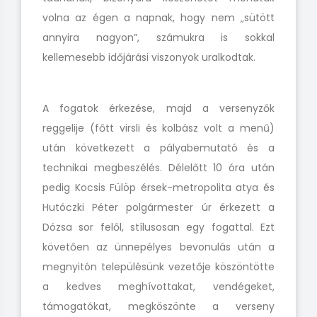
volna az égen a napnak, hogy nem „sütött
annyira nagyon”, számukra is sokkal
kellemesebb időjárási viszonyok uralkodtak.
A fogatok érkezése, majd a versenyzők
reggelije (főtt virsli és kolbász volt a menű)
után következett a pályabemutató és a
technikai megbeszélés. Délelőtt 10 óra után
pedig Kocsis Fülöp érsek-metropolita atya és
Hutóczki Péter polgármester úr érkezett a
Dózsa sor felől, stílusosan egy fogattal. Ezt
követően az ünnepélyes bevonulás után a
megnyitón településünk vezetője köszöntötte
a kedves meghívottakat, vendégeket,
támogatókat, megköszönte a verseny