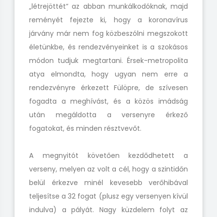
„létrejöttét” az abban munkálkodóknak, majd
reményét fejezte ki, hogy a koronavírus
járvány már nem fog közbeszólni megszokott
életünkbe, és rendezvényeinket is a szokásos
módon tudjuk megtartani. Érsek-metropolita
atya elmondta, hogy ugyan nem erre a
rendezvényre érkezett Fülöpre, de szívesen
fogadta a meghívást, és a közös imádság
után megáldotta a versenyre érkező
fogatokat, és minden résztvevőt.
A megnyitót követően kezdődhetett a
verseny, melyen az volt a cél, hogy a szintidőn
belül érkezve minél kevesebb verőhibával
teljesítse a 32 fogat (plusz egy versenyen kívül
indulva) a pályát. Nagy küzdelem folyt az