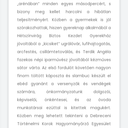
„arénában” minden egyes másodpercért, s
bizony meg kellet harcolni a hibátlan
teljesítményért. Közben a gyermekek is jól
szórakozhattak, hiszen gyereknap alkalmából a
Hétszínvirág Biztos Kezdet Gyerekház
jóvoltából a „kicsiket” ugrálóvár, lufihajtogatás,
arcfestés, csillámtetoválás, és Terdik Angéla
fazekas népi iparművész jóvoltából kézműves
sátor várta. Az első fordulót követően nagyon
finom töltött káposzta és slambuc készült el
ebéd gyanánt a versenyzők és vendégek
számára, önkormányzatunk dolgozói,
képviselői, önkéntesei, és az óvoda
munkatársai ezúttal is kitettek magukért.
Közben meg lehetett tekinteni a Debreceni
Történelmi Korok Hagyományőrző Egyesület