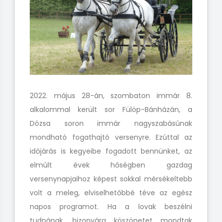
2022. május 28-án, szombaton immár 8.
alkalommal került sor Fülöp-Bánházán, a
Dózsa soron immár nagyszabásúnak
mondható fogathajtó versenyre. Ezúttal az
időjárás is kegyeibe fogadott bennünket, az
elmúlt évek hőségben gazdag
versenynapjaihoz képest sokkal mérsékeltebb
volt a meleg, elviselhetőbbé téve az egész
napos programot. Ha a lovak beszélni
tudnának, bizonyára köszönetet mondtak