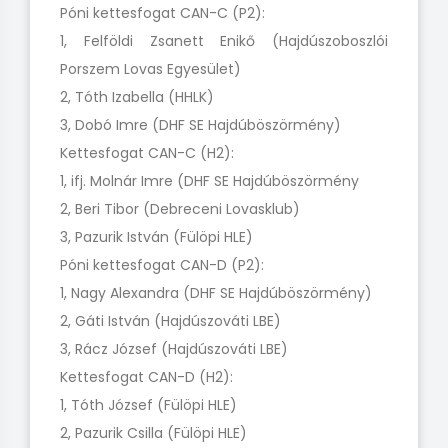
Póni kettesfogat CAN-C (P2):
1, Felföldi Zsanett Enikő (Hajdúszoboszlói
Porszem Lovas Egyesület)
2, Tóth Izabella (HHLK)
3, Dobó Imre (DHF SE Hajdúböszörmény)
Kettesfogat CAN-C (H2):
1, ifj. Molnár Imre (DHF SE Hajdúböszörmény
2, Beri Tibor (Debreceni Lovasklub)
3, Pazurik István (Fülöpi HLE)
Póni kettesfogat CAN-D (P2):
1, Nagy Alexandra (DHF SE Hajdúböszörmény)
2, Gáti István (Hajdúszováti LBE)
3, Rácz József (Hajdúszováti LBE)
Kettesfogat CAN-D (H2):
1, Tóth József (Fülöpi HLE)
2, Pazurik Csilla (Fülöpi HLE)