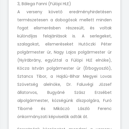
3, Bálega Fanni (Fülöpi HLE)
A verseny követő eredményhirdetésen
természetesen a dobogósok mellett minden
fogat elismerésben részesült, és voltak
különdíjas felajánlások is. A serlegeket,
szalagokat, elismeréseket Hutóczki Péter
polgármester úr, Nagy Lajos polgármester úr
(Nyírábrány, egyúttal a Fülöpi HLE elnöke),
Kócza István polgármester úr (Érbogyoszló),
Sztancs Tibor, a Hajdú-Bihar Megyei Lovas
Szövetség alelnöke, Dr. Faluvégi József
állatorvos, Bugyáné Szász Erzsébet
alpolgármester, községünk díszpolgára, Furó
Tiborné és Mikáczó László Ferenc
önkormányzati képviselők adták át.