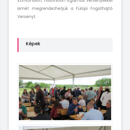
színvonalon, hasonlóan izgalmas versenyekkel
ismét megrendezhetjük a Fülöpi Fogathajtó
Versenyt.
Képek