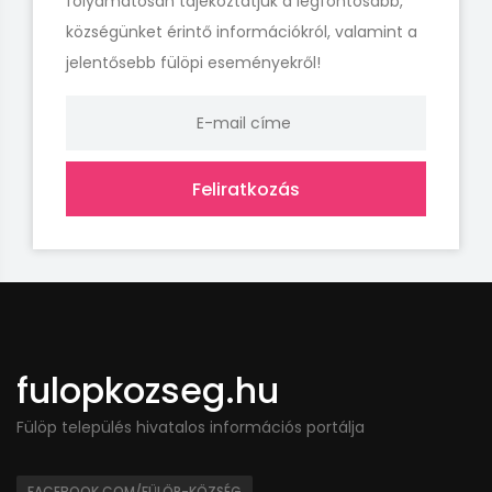
folyamatosan tájékoztatjuk a legfontosabb,
községünket érintő információkról, valamint a
jelentősebb fülöpi eseményekről!
Feliratkozás
fulopkozseg.hu
Fülöp település hivatalos információs portálja
FACEBOOK.COM/FÜLÖP-KÖZSÉG