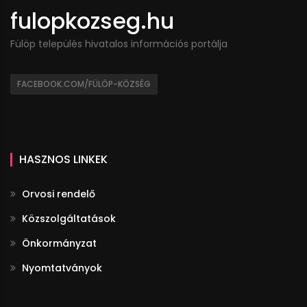
fulopkozseg.hu
Fülöp település hivatalos információs portálja
FACEBOOK.COM/FÜLÖP-KÖZSÉG
HASZNOS LINKEK
Orvosi rendelő
Közszolgáltatások
Önkormányzat
Nyomtatványok