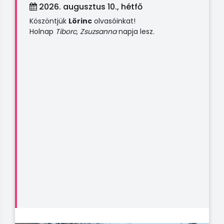
2026. augusztus 10., hétfő
Köszöntjük
Lörinc
olvasóinkat!
Holnap
Tiborc, Zsuzsanna
napja lesz.