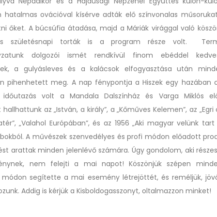
lyva Népdalkör és a Hajdúsági Népzenei Együttes külön-kül
 hatalmas ovációval kísérve adták elő színvonalas műsorukat
atni őket. A búcsúfia átadása, majd a Máriák virággal való köszö
és születésnapi torták is a program része volt. Term
yzatunk dolgozói ismét rendkívül finom ebéddel kedve
ek, a gulyásleves és a kalácsok elfogyasztása után mind
en pihenhetett meg. A nap fénypontja a Hiszek egy hazában 
i időutazás volt a Mandala Dalszínház és Varga Miklós el
 hallhattunk az „István, a király”, a „Kőműves Kelemen”, az „Egri c
zatér”, „Valahol Európában”, és az 1956 „Aki magyar velünk tar
bokból. A művészek szenvedélyes és profi módon előadott prod
ést arattak minden jelenlévő számára. Úgy gondolom, aki része
énynek, nem felejti a mai napot! Köszönjük szépen minden
 módon segítette a mai esemény létrejöttét, és reméljük, jövő
kozunk. Addig is kérjük a Kisboldogasszonyt, oltalmazzon minket!