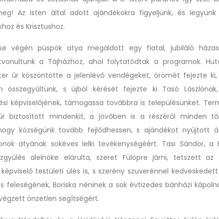
eg! Az Isten által adott ajándékokra figyeljünk, és legyün
hoz és Krisztushoz.
se végén püspök atya megáldott egy fiatal, jubiláló házas
vonultunk a Tájházhoz, ahol folytatódtak a programok. Hut
er úr köszöntötte a jelenlévő vendégeket, örömét fejezte ki,
n összegyűltünk, s újból kérését fejezte ki Tasó Lászlónak
ési képviselőjének, támogassa továbbra is településünket. Te
úr biztosított mindenkit, a jövőben is a részéről minden tő
hogy községünk tovább fejlődhessen, s ajándékot nyújtott á
nok atyának sokéves lelki tevékenységéért. Tasi Sándor, a 
gyűlés alelnöke elárulta, szeret Fülöpre járni, tetszett az i
képviselő testületi ülés is, s szerény szuverénnel kedveskedett
és feleségének, Boriska néninek a sok évtizedes bánházi kápoln
végzett önzetlen segítségért.