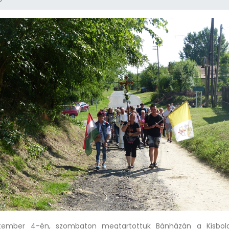
ptember 4-én, szombaton megtartottuk Bánházán a Kisbol