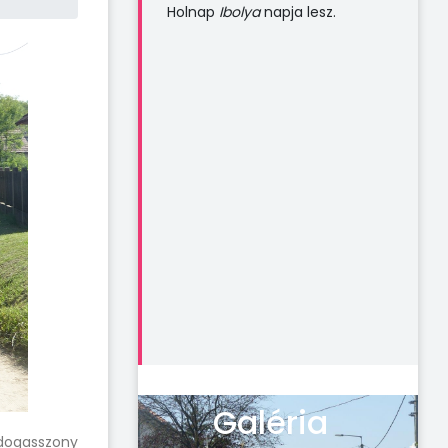
Holnap
Ibolya
napja lesz.
Galéria
dogasszony