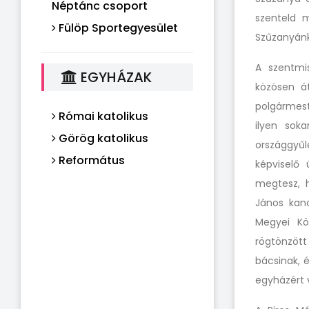
Néptánc csoport
szenteld m
Fülöp Sportegyesület
Szűzanyánk
A szentmi
EGYHÁZAK
közösen át
polgármest
Római katolikus
ilyen soka
Görög katolikus
országgyűl
Református
képviselő 
megtesz, 
János kano
Megyei Köz
rögtönzött 
bácsinak, 
egyházért 