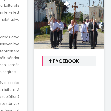
 kulturális
 le kellett
 hálát adva
 Tamás atya
lelevenítve
szentmisére
osák Nándor
FACEBOOK
Eiben Tamás
 segített.
ával kezdte
misíteni. A
szeplőtlen)
eresztények
 szöveggel: