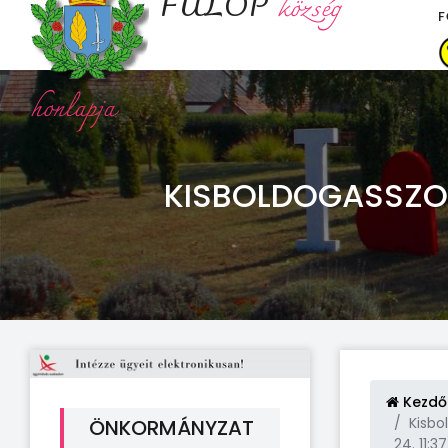
FÜLÖP
község
F
honlapja
KISBOLDOGASSZON
Kezdő
Kisbo
ÖNKORMÁNYZAT
24. 11:37