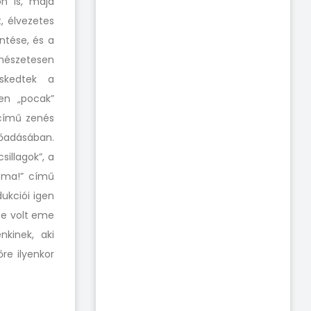
ön is, majd
, élvezetes
ntése, és a
észetesen
skedtek a
en „pocak”
című zenés
őadásában.
sillagok”, a
t ma!” című
ukciói igen
se volt eme
kinek, aki
re ilyenkor