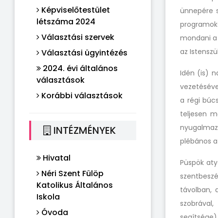
Képviselőtestület
ünnepére s
létszáma 2024
programoka
Választási szervek
mondani a 
az Istenszü
Választási ügyintézés
2024. évi általános
Idén (is) 
választások
vezetéséve
Korábbi választások
a régi búc
teljesen m
nyugalmazo
INTÉZMÉNYEK
plébános a
Hivatal
Püspök aty
Néri Szent Fülöp
szentbeszé
Katolikus Általános
távolban, 
Iskola
szobrával,
Óvoda
segítsége)