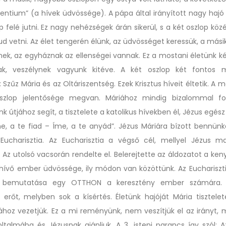
dentium” (a hívek üdvössége). A pápa által irányított nagy haj
p felé jutni. Ez nagy nehézségek árán sikerül, s a két oszlop közé
d vetni. Az élet tengerén élünk, az üdvösséget keressük, a mási
nek, az egyháznak az ellenségei vannak. Ez a mostani életünk ké
k, veszélynek vagyunk kitéve. A két oszlop két fontos
Szűz Mária és az Oltáriszentség. Ezek Krisztus híveit éltetik. A
szlop jelentősége megvan. Máriához mindig bizalommal for
 útjához segít, a tisztelete a katolikus hívekben él, Jézus egész 
Íme, a te fiad – Íme, a te anyád”. Jézus Máriára bízott bennünk
Eucharisztia. Az Eucharisztia a végső cél, mellyel Jézus 
Az utolsó vacsorán rendelte el. Belerejtette az áldozatot a ken
 hívő ember üdvössége, ily módon van közöttünk. Az Euchariszti
 bemutatása egy OTTHON a keresztény ember számára. 
z erőt, melyben sok a kísértés. Életünk hajóját Mária tisztele
iához vezetjük. Ez a mi reményünk, nem veszítjük el az irányt,
ltalmába és Jézusnak ajánljuk. A 3. isteni parancs így szól: A