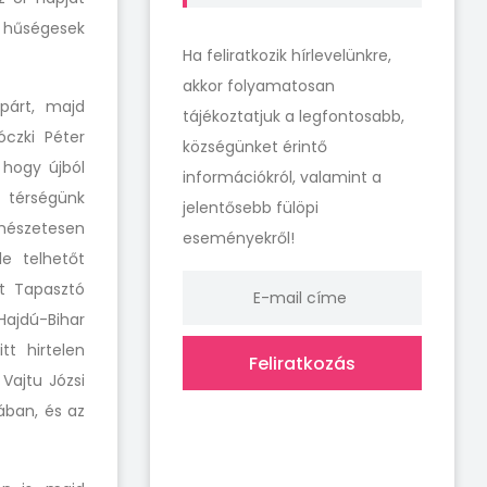
k hűségesek
Ha feliratkozik hírlevelünkre,
akkor folyamatosan
párt, majd
tájékoztatjuk a legfontosabb,
óczki Péter
községünket érintő
 hogy újból
információkról, valamint a
, térségünk
jelentősebb fülöpi
rmészetesen
eseményekről!
le telhetőt
t Tapasztó
Hajdú-Bihar
tt hirtelen
Feliratkozás
 Vajtu Józsi
ában, és az