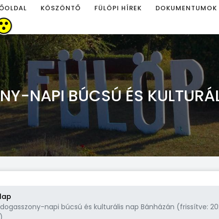
ŐOLDAL
KÖSZÖNTŐ
FÜLÖPI HÍREK
DOKUMENTUMOK
Y-NAPI BÚCSÚ ÉS KULTURÁ
lap
ldogasszony-napi búcsú és kulturális nap Bánházán (frissítve: 202
)