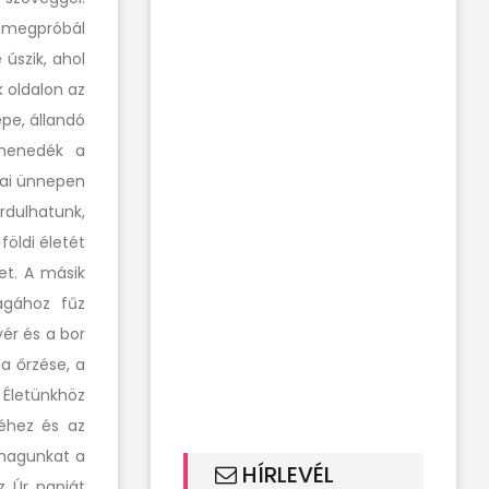
ó megpróbál
 úszik, ahol
k oldalon az
pe, állandó
 menedék a
 mai ünnepen
dulhatunk,
földi életét
et. A másik
magához fűz
yér és a bor
a őrzése, a
Életünkhöz
téhez és az
 magunkat a
HÍRLEVÉL
z Úr napját