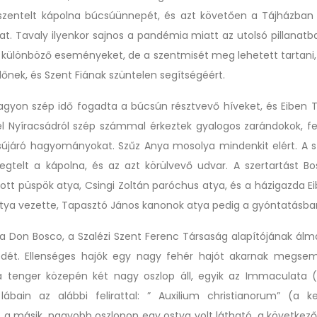
zentelt kápolna búcsúünnepét, és azt követően a Tájházban a
t. Tavaly ilyenkor sajnos a pandémia miatt az utolsó pillanatban
különböző eseményeket, de a szentmisét meg lehetett tartani,
lőnek, és Szent Fiának szüntelen segítségéért.
nagyon szép idő fogadta a búcsún résztvevő híveket, és Eiben
l Nyíracsádról szép számmal érkeztek gyalogos zarándokok, fe
sújáró hagyományokat. Szűz Anya mosolya mindenkit elért. A 
egtelt a kápolna, és az azt körülvevő udvar. A szertartást B
tt püspök atya, Csingi Zoltán paróchus atya, és a házigazda 
tya vezette, Tapasztó János kanonok atya pedig a gyóntatásban
a Don Bosco, a Szalézi Szent Ferenc Társaság alapítójának álm
dét. Ellenséges hajók egy nagy fehér hajót akarnak megsem
a tenger közepén két nagy oszlop áll, egyik az Immaculata (
 lábain az alábbi felirattal: ” Auxilium christianorum” (a k
, a másik, nagyobb oszlopon egy ostya volt látható, a következő