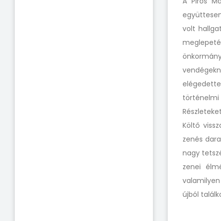
A Piros Má
együttesen
volt hallg
meglepet
önkormán
vendégekn
elégedett
történelm
Részleteket
Költő viss
zenés dara
nagy tetsz
zenei élm
valamilyen
újból talál