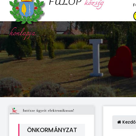
FÜLÖP
község
F
honlapja
Kezdő
ÖNKORMÁNYZAT