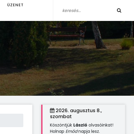
ÜZENET
2026. augusztus 8.,
szombat
Köszöntjük
László
olvasóinkat!
Holnap
Emőd
napja lesz.