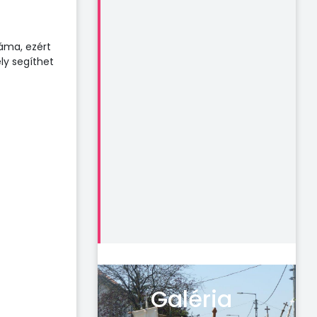
áma, ezért
ly segíthet
Galéria