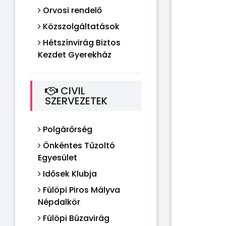
Orvosi rendelő
Közszolgáltatások
Hétszínvirág Biztos
Kezdet Gyerekház
CIVIL
SZERVEZETEK
Polgárőrség
Önkéntes Tűzoltó
Egyesület
Idősek Klubja
Fülöpi Piros Mályva
Népdalkör
Fülöpi Búzavirág