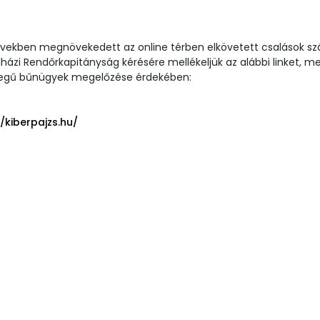
években megnövekedett az online térben elkövetett csalások sz
ázi Rendőrkapitányság kérésére mellékeljük az alábbi linket, me
ellegű bűnügyek megelőzése érdekében:
//kiberpajzs.hu/