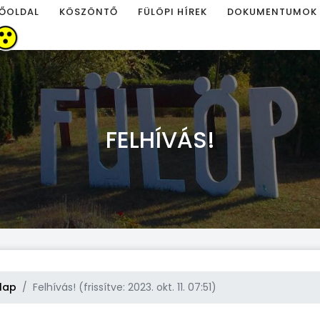
ŐOLDAL
KÖSZÖNTŐ
FÜLÖPI HÍREK
DOKUMENTUMOK
FELHÍVÁS!
lap
Felhívás! (frissítve: 2023. okt. 11. 07:51)