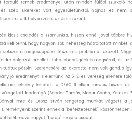
ét forduló remek eredményei után minden fülöpi szurkoló ha
 és szép sikereket várt egyesületünktől. Sajnos ez nem si
1 ponttal a 11. helyen zárta az őszi szezont.
zés kicsit csalódás a számunkra, hiszen ennél jóval többre hi
zzá kell tenni, hogy nagyon sok nehézség hátráltatott minket, 
 sokszor a megcsappanó létszám is problémát okozott. Négy
földre dolgozni, emellett több labdarúgónk is megsérült, és az 
 tudtuk pótolni. Szerencsére az akarattal nem volt gond, s íg
éhány jó eredményt is elérnünk. Az 5-2-es vereség ellenére tal
llemes élmény lehetett a DEAC II elleni meccs, hiszen az 
 válogatott labdarúgó (Sándor Tamás, Madar Csaba, Kerekes 
. Bányai Imre és Orosz István rengeteg munkát végzett a jó
 s reményeink szerint ennek a "befektetésnek" köszönhetően 
kból felébredve nagyot "harap" majd a csapat.