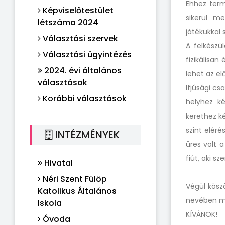
Ehhez term
Képviselőtestület
sikerül m
létszáma 2024
játékukkal
Választási szervek
A felkészü
Választási ügyintézés
fizikálisan
2024. évi általános
lehet az el
választások
Ifjúsági cs
Korábbi választások
helyhez ké
kerethez k
szint eléré
INTÉZMÉNYEK
üres volt a
fiút, aki sz
Hivatal
Néri Szent Fülöp
Végül kösz
Katolikus Általános
nevében m
Iskola
KÍVÁNOK!
Óvoda