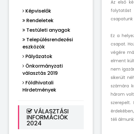
Az első k
Képviselők
folytatást
csapatunk 1
Rendeletek
Testületi anyagok
Ez a helye
Településrendezési
csapat. Ho
eszközök
végére már
Pályázatok
elment kül
Önkormányzati
nem igazán
választás 2019
sikerült n
Földhivatali
számára ke
Hirdetmények
három volt
szerepelt
VÁLASZTÁSI
érdekében,
INFORMÁCIÓK
téli álmun
2024