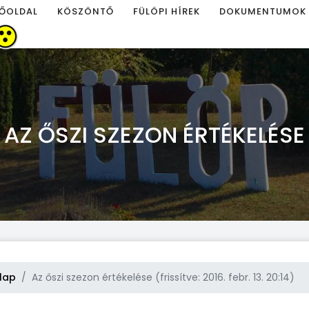
ŐOLDAL
KÖSZÖNTŐ
FÜLÖPI HÍREK
DOKUMENTUMOK
AZ ŐSZI SZEZON ÉRTÉKELÉSE
lap
Az őszi szezon értékelése (frissítve: 2016. febr. 13. 20:14)