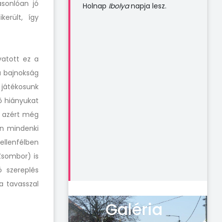
sonlóan jó
Holnap
Ibolya
napja lesz.
került, így
vatott ez a
a bajnokság
 játékosunk
ő hiányukat
y azért még
án mindenki
ellenfélben
Zsombor) is
 szereplés
a tavasszal
Galéria