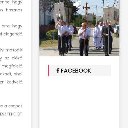
benne, hogy
en hasznos
 arra, hogy
ami elegendő
alyi második
gy az előző
a megfelelő
FACEBOOK
 akadt, ahol
izni kedvelő
és a csapat
 ESZTENDŐT