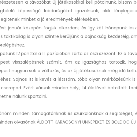
észetesen a távozókat új játékosokkal kell pótolnunk, bízom 
egfelelő képességű labdarúgókat igazolnunk, akik tényleges
 segítenek minket a jó eredmények elérésében.
lést január közepén fogjuk elkezdeni, és így két hónapunk lesz
 és taktikailag is olyan szintre kerüljünk a bajnokság kezdetéig, 
őrelépéshez.
apatunk 12 ponttal a 11. pozícióban zárta az őszi szezont. Ez a tav
pest visszalépésnek számít, ám az igazsághoz tartozik, ho
épest nagyon sok a változás, és az új játékosoknak még idő kell 
séhez. Sajnos itt is kevés a létszám, több olyan mérkőzésünk is
 cserepad. Ezért várunk minden helyi, 14 életévet betöltött foc
eretne nálunk sportolni.
önöm minden támogatónknak és szurkolónknak a segítséget, 
inden olvasónak ÁLDOTT KARÁCSONYI ÜNNEPEKET ÉS BOLDOG ÚJ