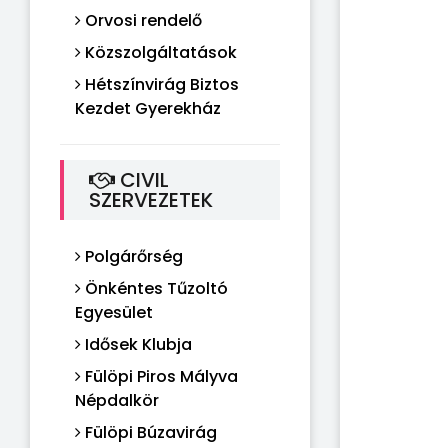
Orvosi rendelő
Közszolgáltatások
Hétszínvirág Biztos
Kezdet Gyerekház
CIVIL
SZERVEZETEK
Polgárőrség
Önkéntes Tűzoltó
Egyesület
Idősek Klubja
Fülöpi Piros Mályva
Népdalkör
Fülöpi Búzavirág