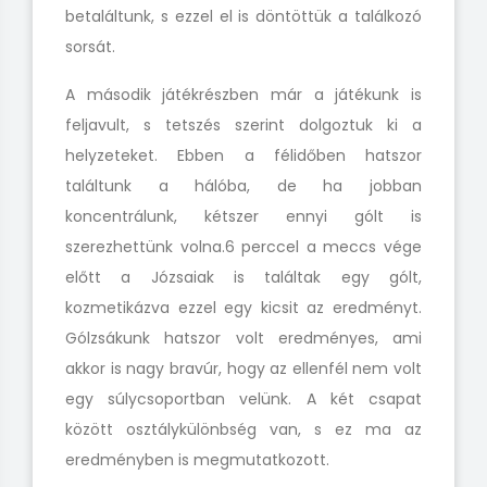
betaláltunk, s ezzel el is döntöttük a találkozó
sorsát.
A második játékrészben már a játékunk is
feljavult, s tetszés szerint dolgoztuk ki a
helyzeteket. Ebben a félidőben hatszor
találtunk a hálóba, de ha jobban
koncentrálunk, kétszer ennyi gólt is
szerezhettünk volna.6 perccel a meccs vége
előtt a Józsaiak is találtak egy gólt,
kozmetikázva ezzel egy kicsit az eredményt.
Gólzsákunk hatszor volt eredményes, ami
akkor is nagy bravúr, hogy az ellenfél nem volt
egy súlycsoportban velünk. A két csapat
között osztálykülönbség van, s ez ma az
eredményben is megmutatkozott.