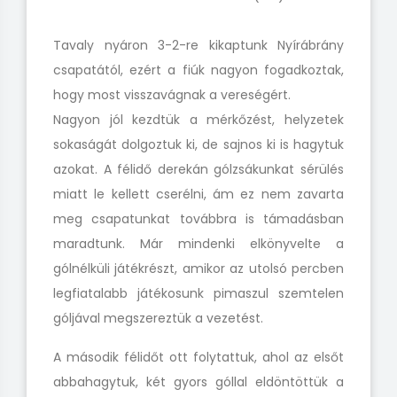
Tavaly nyáron 3-2-re kikaptunk Nyírábrány
csapatától, ezért a fiúk nagyon fogadkoztak,
hogy most visszavágnak a vereségért.
Nagyon jól kezdtük a mérkőzést, helyzetek
sokaságát dolgoztuk ki, de sajnos ki is hagytuk
azokat. A félidő derekán gólzsákunkat sérülés
miatt le kellett cserélni, ám ez nem zavarta
meg csapatunkat továbbra is támadásban
maradtunk. Már mindenki elkönyvelte a
gólnélküli játékrészt, amikor az utolsó percben
legfiatalabb játékosunk pimaszul szemtelen
góljával megszereztük a vezetést.
A második félidőt ott folytattuk, ahol az elsőt
abbahagytuk, két gyors góllal eldöntöttük a