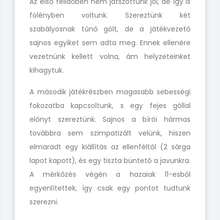
Az első félidőben nem játszottunk jól, de így is
fölényben voltunk. Szereztünk két
szabályosnak tűnő gólt, de a játékvezető
sajnos egyiket sem adta meg. Ennek ellenére
vezetnünk kellett volna, ám helyzeteinket
kihagytuk.
A második játékrészben magasabb sebességi
fokozatba kapcsoltunk, s egy fejes góllal
előnyt szereztünk. Sajnos a bírói hármas
továbbra sem szimpatizált velünk, hiszen
elmaradt egy kiállítás az ellenféltől (2 sárga
lapot kapott), és egy tiszta büntető a javunkra.
A mérkőzés végén a hazaiak 11-esből
egyenlítettek, így csak egy pontot tudtunk
szerezni.