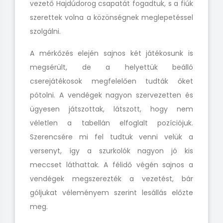
vezető Hajdúdorog csapatát fogadtuk, s a fiúk
szerettek volna a közönségnek meglepetéssel
szolgálni.
A mérkőzés elején sajnos két játékosunk is
megsérült, de a helyettük beálló
cserejátékosok megfelelően tudták őket
pótolni. A vendégek nagyon szervezetten és
ügyesen játszottak, látszott, hogy nem
véletlen a tabellán elfoglalt pozíciójuk.
Szerencsére mi fel tudtuk venni velük a
versenyt, így a szurkolók nagyon jó kis
meccset láthattak. A félidő végén sajnos a
vendégek megszerezték a vezetést, bár
góljukat véleményem szerint lesállás előzte
meg.