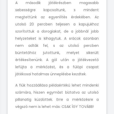
A második játékrészben magasabb
sebességre kapcsoltunk, s mindent
megtettünk az egyenlítés érdekében. Az
utolsó 20 percben teljesen a kapujukhoz
szorítottuk a dorogiakat, de a jobbnál jobb
helyzeteket is kihagytuk. A srácok azonban
nem adták fel, s az utolsó percben
büntetőhöz jutottunk, melyet sikerült
értékesítenünk. A gól után a játékvezető
lefújta a mérkőzést, és a fülöpi csapat
játékosai hatalmas ünneplésbe kezdtek.
A fiúk hozzáállása példaértékű lehet mindenki
számára, hiszen egymást biztatva az utolsó
pillanatig küzdöttek. Erre a mérkőzésre a
végszó nem is lehet más: CSAK ÍGY TOVÁBB!