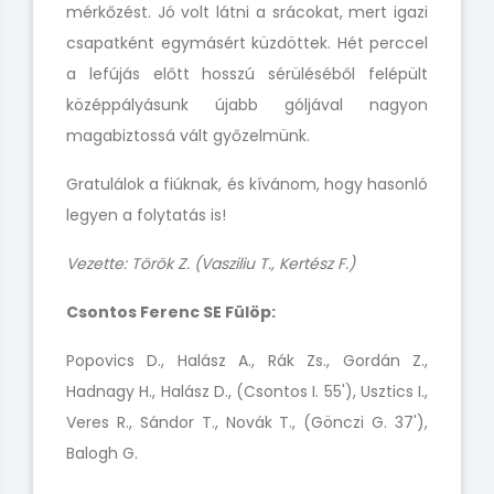
mérkőzést. Jó volt látni a srácokat, mert igazi
csapatként egymásért küzdöttek. Hét perccel
a lefújás előtt hosszú sérüléséből felépült
középpályásunk újabb góljával nagyon
magabiztossá vált győzelmünk.
Gratulálok a fiúknak, és kívánom, hogy hasonló
legyen a folytatás is!
Vezette: Török Z. (Vasziliu T., Kertész F.)
Csontos Ferenc SE Fülöp:
Popovics D., Halász A., Rák Zs., Gordán Z.,
Hadnagy H., Halász D., (Csontos I. 55'), Usztics I.,
Veres R., Sándor T., Novák T., (Gönczi G. 37'),
Balogh G.