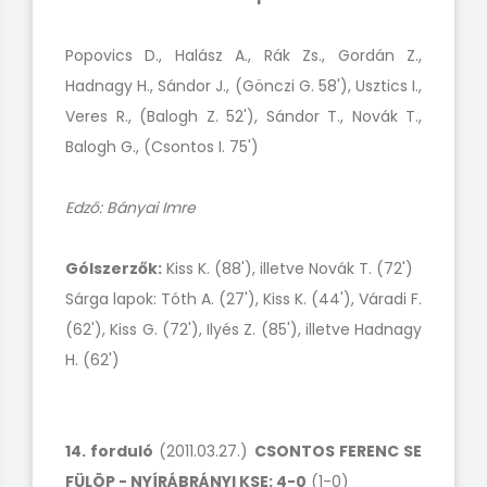
Popovics D., Halász A., Rák Zs., Gordán Z.,
Hadnagy H., Sándor J., (Gönczi G. 58'), Usztics I.,
Veres R., (Balogh Z. 52'), Sándor T., Novák T.,
Balogh G., (Csontos I. 75')
Edző: Bányai Imre
Gólszerzők:
Kiss K. (88'), illetve Novák T. (72')
Sárga lapok: Tóth A. (27'), Kiss K. (44'), Váradi F.
(62'), Kiss G. (72'), Ilyés Z. (85'), illetve Hadnagy
H. (62')
14. forduló
(2011.03.27.)
CSONTOS FERENC SE
FÜLÖP - NYÍRÁBRÁNYI KSE: 4-0
(1-0)