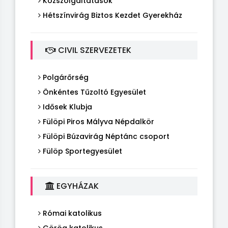
Közszolgáltatások
Hétszínvirág Biztos Kezdet Gyerekház
CIVIL SZERVEZETEK
Polgárőrség
Önkéntes Tűzoltó Egyesület
Idősek Klubja
Fülöpi Piros Mályva Népdalkör
Fülöpi Búzavirág Néptánc csoport
Fülöp Sportegyesület
EGYHÁZAK
Római katolikus