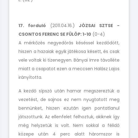
17. forduló
(2011.04.16.)
JÓZSAI SZTSE -
CSONTOS FERENC SE FÜLÖP: 1-10
(0-4)
A mérkőzés negyedórás késéssel kezdődött,
hiszen a hazaiak egyik játékosa késett, és csak
vele voltak ki tizenegyen. Bányai Imre távolléte
miatt a csapatot ezen a meccsen Halász Lajos
irányította.
A kezdő sípszó után hamar megszereztük a
vezetést, de sajnos ez nem nyugtatott meg
bennünket, hiszen ezután igen pontatlanul
játszottunk. Az ellenfelet felhoztuk, akiknek így
még helyzetük is volt. Nem sokkal a félidő
közepe után 4 perc alatt háromszor is