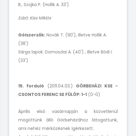
B., Szojka P. (Hollik A. 33')
Edző: Kiss Miklós
Gólszerzők:
Novák T. (90'), illetve Hollik A.
(38')
Sárga lapok: Domoszlai A. (40') , illetve Bódi I.
(33')
15. forduló
(2011.04.03.)
GÖRBEHÁZI KSE -
CSONTOS FERENC SE FÜLÖP: 1-1
(0-0)
Április első vasárnapján a közvetlenül
mögöttünk álló Görbeházához látogattunk,
ami nehéz mérkőzésnek ígérkezett.