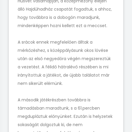
Húsvét vasárnapján, a középmezőny elején
álló Hajdúhadház csapatát fogadtuk, s ahhoz,
hogy továbbra is a dobogón maradjunk,
mindenképpen hozni kellett ezt a meccset.
A srácok ennek megfelelően álltak a
mérkőzéshez, s középpályásunk okos lövése
után az első negyedóra végén megszereztük
a vezetést. A félidő hátralévő részében is mi
irányítottuk a játékot, de újabb találatot már
nem sikerült elérnünk.
A második játékrészben továbbra is
támadásban maradtunk, s a 61.percben
megdupláztuk előnyünket. Ezután is helyzetek
sokaságát dolgoztuk ki, de nem