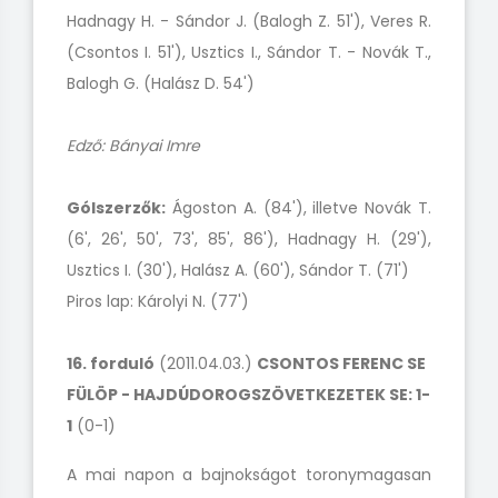
Hadnagy H. - Sándor J. (Balogh Z. 51'), Veres R.
(Csontos I. 51'), Usztics I., Sándor T. - Novák T.,
Balogh G. (Halász D. 54')
Edző: Bányai Imre
Gólszerzők:
Ágoston A. (84'), illetve Novák T.
(6', 26', 50', 73', 85', 86'), Hadnagy H. (29'),
Usztics I. (30'), Halász A. (60'), Sándor T. (71')
Piros lap: Károlyi N. (77')
16. forduló
(2011.04.03.)
CSONTOS FERENC SE
FÜLÖP - HAJDÚDOROGSZÖVETKEZETEK SE: 1-
1
(0-1)
A mai napon a bajnokságot toronymagasan