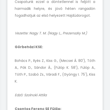
Csapatunk ezzel a döntetlennel is feljött a
harmadik helyre, és jövő héten rangadón
fogadhatjuk az első helyezett Hajdúdorogot.
Vezette: Nagy T. M. (Nagy L., Prezenszky M.)
Görbeházi KSE:
Bohács P., Ilyés Z., Kiss G., (Mecsei Á. 80'), Tóth
A., Pók D., Sándor Á., (Fülöp K. 58'), Fülöp A.,
Tóth P., Szabó Zs., Váradi F., (Gyöngy I. 75'), Kiss
K.
Edző: Szolnoki Attila
Csontos Ferenc SE Fülöp: