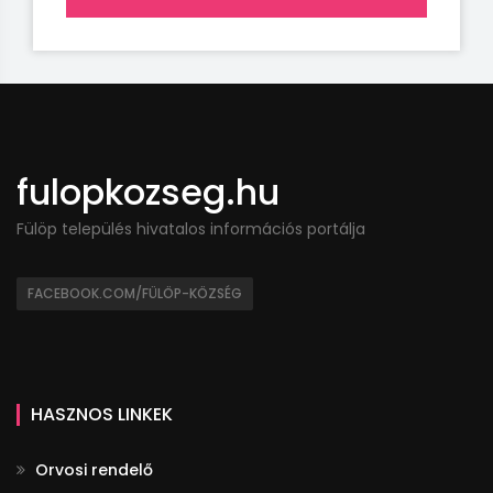
fulopkozseg.hu
Fülöp település hivatalos információs portálja
FACEBOOK.COM/FÜLÖP-KÖZSÉG
HASZNOS LINKEK
Orvosi rendelő