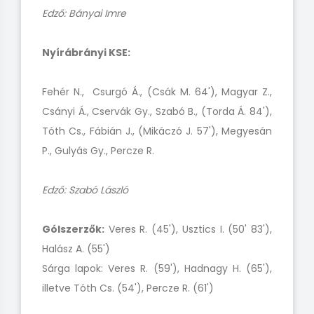
Edző: Bányai Imre
Nyírábrányi KSE:
Fehér N., Csurgó Á., (Csák M. 64'), Magyar Z.,
Csányi Á., Cservák Gy., Szabó B., (Torda Á. 84'),
Tóth Cs., Fábián J., (Mikáczó J. 57'), Megyesán
P., Gulyás Gy., Percze R.
Edző: Szabó László
Gólszerzők:
Veres R. (45'), Usztics I. (50' 83'),
Halász A. (55')
Sárga lapok: Veres R. (59'), Hadnagy H. (65'),
illetve Tóth Cs. (54'), Percze R. (61')