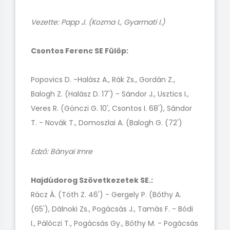
Vezette: Papp J. (Kozma I., Gyarmati I.)
Csontos Ferenc SE Fülöp:
Popovics D. -Halász A., Rák Zs., Gordán Z.,
Balogh Z. (Halász D. 17') - Sándor J., Usztics I.,
Veres R. (Gönczi G. 10', Csontos I. 68'), Sándor
T. - Novák T., Domoszlai A. (Balogh G. (72')
Edző: Bányai Imre
Hajdúdorog Szövetkezetek SE.:
Rácz Á. (Tóth Z. 46') - Gergely P. (Bőthy A.
(65'), Dálnoki Zs., Pogácsás J., Tamás F. - Bódi
I., Pálóczi T., Pogácsás Gy., Bőthy M. - Pogácsás