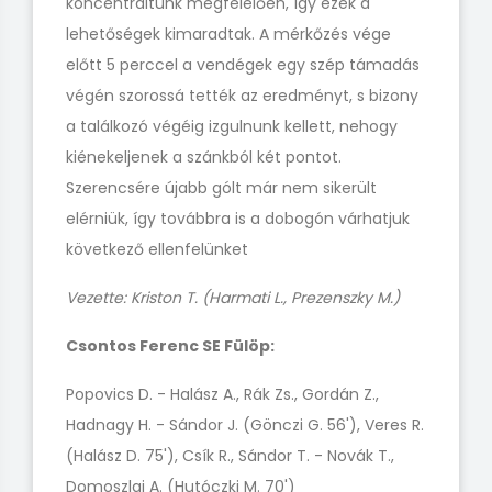
koncentráltunk megfelelően, így ezek a
lehetőségek kimaradtak. A mérkőzés vége
előtt 5 perccel a vendégek egy szép támadás
végén szorossá tették az eredményt, s bizony
a találkozó végéig izgulnunk kellett, nehogy
kiénekeljenek a szánkból két pontot.
Szerencsére újabb gólt már nem sikerült
elérniük, így továbbra is a dobogón várhatjuk
következő ellenfelünket
Vezette: Kriston T. (Harmati L., Prezenszky M.)
Csontos Ferenc SE Fülöp:
Popovics D. - Halász A., Rák Zs., Gordán Z.,
Hadnagy H. - Sándor J. (Gönczi G. 56'), Veres R.
(Halász D. 75'), Csík R., Sándor T. - Novák T.,
Domoszlai A. (Hutóczki M. 70')