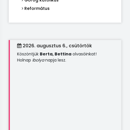
Görög katolikus
Református
2026. augusztus 6., csütörtök
Köszöntjük
Berta, Bettina
olvasóinkat!
Holnap
Ibolya
napja lesz.