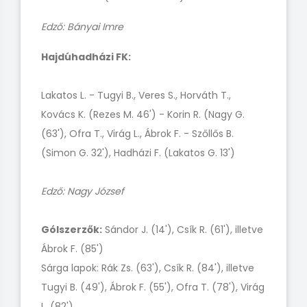
Edző: Bányai Imre
Hajdúhadházi FK:
Lakatos L. - Tugyi B., Veres S., Horváth T.,
Kovács K. (Rezes M. 46') - Korin R. (Nagy G.
(63'), Ofra T., Virág L., Ábrok F. - Szőllős B.
(Simon G. 32'), Hadházi F. (Lakatos G. 13')
Edző: Nagy József
Gólszerzők:
Sándor J. (14'), Csík R. (61'), illetve
Ábrok F. (85')
Sárga lapok: Rák Zs. (63'), Csík R. (84'), illetve
Tugyi B. (49'), Ábrok F. (55'), Ofra T. (78'), Virág
L. (82')