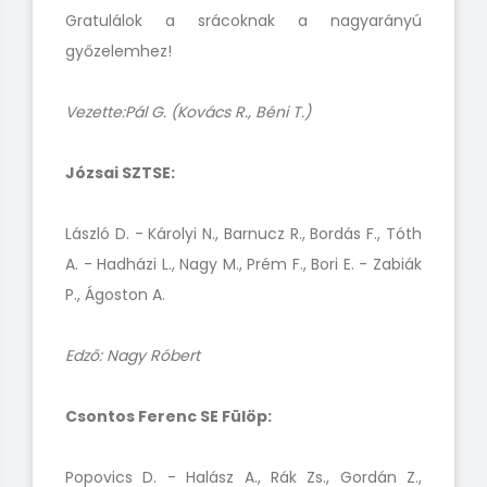
Gratulálok a srácoknak a nagyarányú
győzelemhez!
Vezette:Pál G. (Kovács R., Béni T.)
Józsai SZTSE:
László D. - Károlyi N., Barnucz R., Bordás F., Tóth
A. - Hadházi L., Nagy M., Prém F., Bori E. - Zabiák
P., Ágoston A.
Edző: Nagy Róbert
Csontos Ferenc SE Fülöp:
Popovics D. - Halász A., Rák Zs., Gordán Z.,