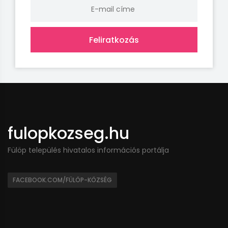
Feliratkozás
fulopkozseg.hu
Fülöp település hivatalos információs portálja
FACEBOOK.COM/FÜLÖP-KÖZSÉG