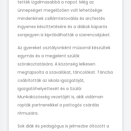
tették izgalmasabbá a napot. Még az
ünnepséget megelőzően volt lehetősége
mindenkinek csillámtetoválás és arcfestés
ingyenes készíttetésére és a diákok kaparós
sorsjegyen is kipróbálhatták a szerencséjüket.
Az gyereket osztályonként műsorral készültek
egymás és a megjelent szülők
szórakoztatására. A közönség lelkesen
megtapsolta a szavalókat, táncolókat. Táncba
csábították az iskola igazgatóját,
igazgatóhelyettesét és a Szülői
Munkaközösség vezetőjét is, akik vidáman
ropták partnereikkel a pattogós csárdás
ritmusára.
Sok diák és pedagógus is jelmezbe öltözött a