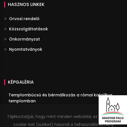
HASZNOS LINKEK
Orvosi rendelő
Közszolgáltatások
Önkormányzat
Nyomtatványok
KÉPGALÉRIA
Templombúcsú és bérmálkozás a római katolikus
templomban
III. Fülöpi Fogathajtó Verseny
Tájékoztatjuk, hogy mint minden weboldal, ez a honlap is
Megemlékezés Trianonról
cookie-kat (sütiket) használ a felhasználói élmény
Idősek estéje