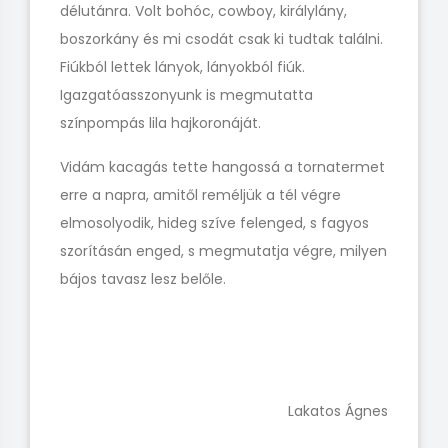
délutánra. Volt bohóc, cowboy, királylány,
boszorkány és mi csodát csak ki tudtak találni.
Fiúkból lettek lányok, lányokból fiúk.
Igazgatóasszonyunk is megmutatta
színpompás lila hajkoronáját.
Vidám kacagás tette hangossá a tornatermet
erre a napra, amitől reméljük a tél végre
elmosolyodik, hideg szíve felenged, s fagyos
szorításán enged, s megmutatja végre, milyen
bájos tavasz lesz belőle.
Lakatos Ágnes