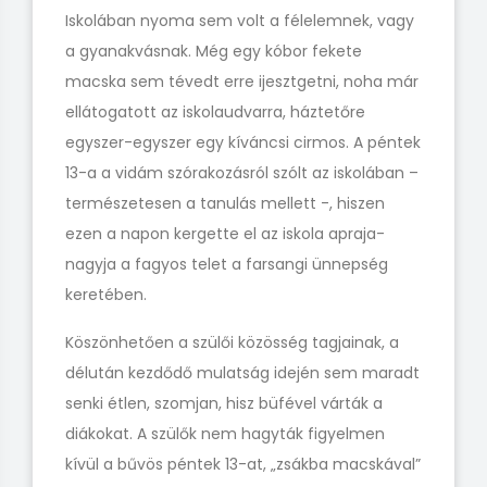
Iskolában nyoma sem volt a félelemnek, vagy
a gyanakvásnak. Még egy kóbor fekete
macska sem tévedt erre ijesztgetni, noha már
ellátogatott az iskolaudvarra, háztetőre
egyszer-egyszer egy kíváncsi cirmos. A péntek
13-a a vidám szórakozásról szólt az iskolában –
természetesen a tanulás mellett -, hiszen
ezen a napon kergette el az iskola apraja-
nagyja a fagyos telet a farsangi ünnepség
keretében.
Köszönhetően a szülői közösség tagjainak, a
délután kezdődő mulatság idején sem maradt
senki étlen, szomjan, hisz büfével várták a
diákokat. A szülők nem hagyták figyelmen
kívül a bűvös péntek 13-at, „zsákba macskával”