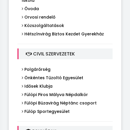
Iskola
Óvoda
Orvosi rendelő
Közszolgáltatások
Hétszínvirág Biztos Kezdet Gyerekház
CIVIL SZERVEZETEK
Polgárőrség
Önkéntes Tűzoltó Egyesület
Idősek Klubja
Fülöpi Piros Mályva Népdalkör
Fülöpi Búzavirág Néptánc csoport
Fülöp Sportegyesület