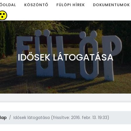
ŐOLDAL
KÖSZÖNTŐ
FÜLÖPI HÍREK
DOKUMENTUMOK
IDŐSEK LÁTOGATÁSA
lap
Idősek látogatása (frissítve: 2016. febr. 13. 19:33)