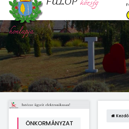
FÜLÖP
község
F
honlapja
Kezdő
ÖNKORMÁNYZAT