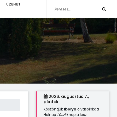
ÜZENET
2026. augusztus 7.,
péntek
Köszöntjük
Ibolya
olvasóinkat!
Holnap
László
napja lesz.