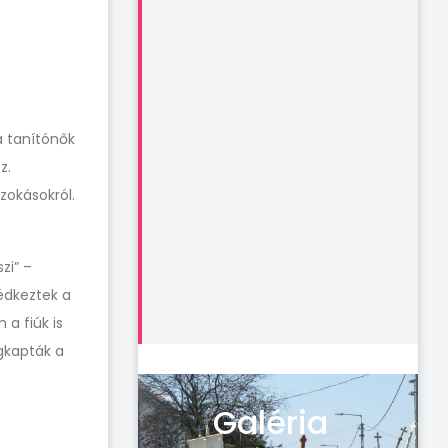
a tanítónők
z.
zokásokról.
zi” –
édkeztek a
a fiúk is
gkapták a
Galéria