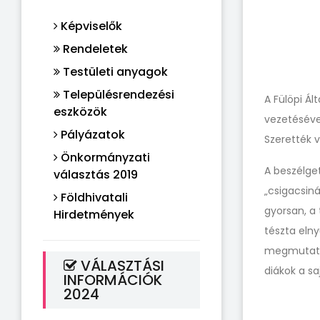
Képviselők
Rendeletek
Testületi anyagok
Településrendezési
A Fülöpi Ál
eszközök
vezetéséve
Pályázatok
Szerették v
Önkormányzati
A beszélget
választás 2019
„csigacsiná
Földhivatali
gyorsan, a
Hirdetmények
tészta eln
megmutattá
VÁLASZTÁSI
diákok a sa
INFORMÁCIÓK
2024