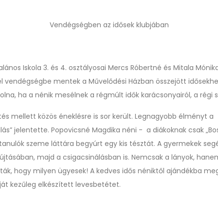
Vendégségben az idősek klubjában
talános Iskola 3. és 4. osztályosai Mercs Róbertné és Mitala Mónik
l vendégségbe mentek a Művelődési Házban összejött idősekhe
olna, ha a nénik mesélnek a régmúlt idők karácsonyairól, a régi s
és mellett közös éneklésre is sor került. Legnagyobb élményt a
lás” jelentette. Popovicsné Magdika néni - a diákoknak csak „Bos
 tanulók szeme láttára begyúrt egy kis tésztát. A gyermekek seg
yújtásában, majd a csigacsinálásban is. Nemcsak a lányok, hanem 
k, hogy milyen ügyesek! A kedves idős néniktől ajándékba me
ját kezűleg elkészített levesbetétet.