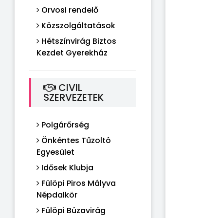
Orvosi rendelő
Közszolgáltatások
Hétszínvirág Biztos
Kezdet Gyerekház
CIVIL
SZERVEZETEK
Polgárőrség
Önkéntes Tűzoltó
Egyesület
Idősek Klubja
Fülöpi Piros Mályva
Népdalkör
Fülöpi Búzavirág