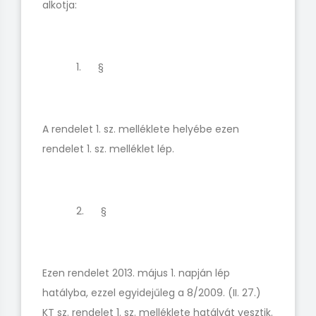
alkotja:
1. §
A rendelet 1. sz. melléklete helyébe ezen
rendelet 1. sz. melléklet lép.
2. §
Ezen rendelet 2013. május 1. napján lép
hatályba, ezzel egyidejűleg a 8/2009. (II. 27.)
KT sz. rendelet 1. sz. melléklete hatályát vesztik.