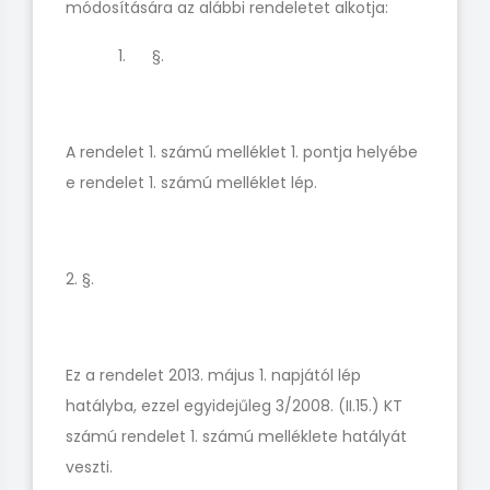
módosítására az alábbi rendeletet alkotja:
1. §.
A rendelet 1. számú melléklet 1. pontja helyébe
e rendelet 1. számú melléklet lép.
2. §.
Ez a rendelet 2013. május 1. napjától lép
hatályba, ezzel egyidejűleg 3/2008. (II.15.) KT
számú rendelet 1. számú melléklete hatályát
veszti.