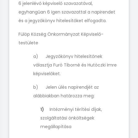
6 jelenlévő képviselő szavazatával,
egyhangúan 6 igen szavazattal a napirendet
és a jegyzőkönyv hitelesítőket elfogadta.
Fülöp Község Önkormányzat Képviselő-
testülete
a) Jegyzőkönyv hitelesítőnek
választja Furó Tiborné és Hutóczki Imre
képviselőket.
b) Jelen ülés napirendjét az
alábbiakban határozza meg:
1)
Intézményi térítési díjak,
szolgáltatási önköltségek
megállapítása