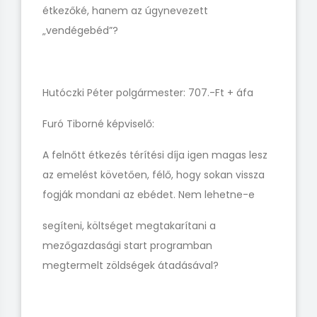
étkezőké, hanem az úgynevezett
„vendégebéd”?
Hutóczki Péter polgármester: 707.-Ft + áfa
Furó Tiborné képviselő:
A felnőtt étkezés térítési díja igen magas lesz
az emelést követően, félő, hogy sokan vissza
fogják mondani az ebédet. Nem lehetne-e
segíteni, költséget megtakarítani a
mezőgazdasági start programban
megtermelt zöldségek átadásával?