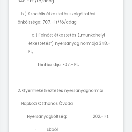
348.- Ft./fő/adag
b.) Szociális étkeztetés szolgáltatási
önköltsége: 707.-Ft/fő/adag
c.) Felnőtt étkeztetés („munkahelyi
étkeztetés”) nyersanyag normája 348.-
Ft,
térítési díja 707.- Ft.
2. Gyermekétkeztetés nyersanyagnormái
Napközi Otthonos Óvoda
Nyersanyagköltség: 202.- Ft.
· Ebből: