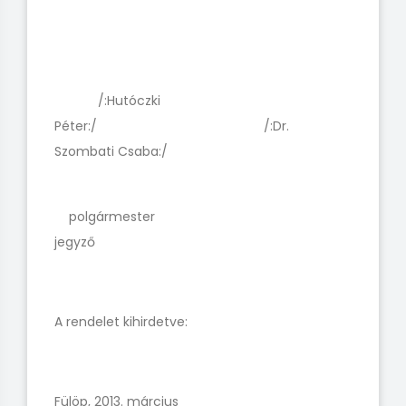
/:Hutóczki
Péter:/ /:Dr.
Szombati Csaba:/
polgármester
jegyző
A rendelet kihirdetve:
Fülöp, 2013. március