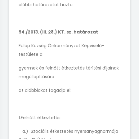
alábbi határozatot hozta:
54./2013. (III. 28.) KT. sz. határozat
Fülöp Község Önkormányzat Képviselő-
testülete a
gyermek és felnőtt étkeztetés térítési díjainak
megállapítására
az alábbiakat fogadja el:
1.Felnőtt étkeztetés
a.) Szociális étkeztetés nyersanyagnormája