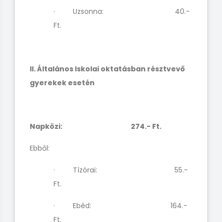
· Uzsonna: 40.-
Ft.
II. Általános Iskolai oktatásban résztvevő
gyerekek esetén
Napközi: 274.- Ft.
Ebből:
· Tízórai: 55.-
Ft.
· Ebéd: 164.-
Ft.