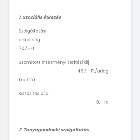
1. Szociális étkezés
Szolgáltatási
önköltség:
707.-Ft
Számított intézményi térítési díj
487.- Ft/adag
(nettó)
Kiszállítás díja:
0.- Ft
2. Tanyagondnoki szolgáltatás