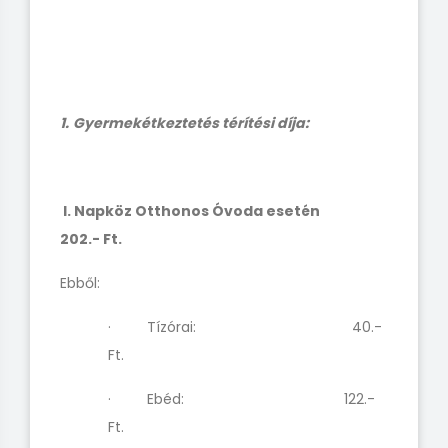
1.
Gyermekétkeztetés térítési díja:
I. Napköz Otthonos Óvoda esetén
202.- Ft.
Ebből:
· Tízórai: 40.-
Ft.
· Ebéd: 122.-
Ft.