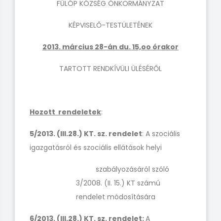
FÜLÖP KÖZSÉG ÖNKORMÁNYZAT
KÉPVISELŐ-TESTÜLETÉNEK
2013. március 28-án du. 15,oo órakor
TARTOTT RENDKÍVÜLI ÜLÉSÉRŐL
Hozott rendeletek
:
5/2013. (III.28.) KT. sz. rendelet
: A szociális
igazgatásról és szociális ellátások helyi
szabályozásáról szóló
3/2008. (II. 15.) KT számú
rendelet módosítására
6/2013. (III.28.) KT. sz. rendelet:
A