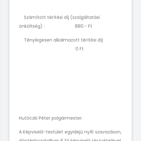
Számított térítési díj (szolgáltatási
önköltség) : 880.- Ft
Ténylegesen alkalmazott térítési díj:
0 Ft
Hutóczki Péter polgármester:
A Képviselő-testület egyidejű nyílt szavazáson,
döntéshozatalban 6 fő képviselő részvételével