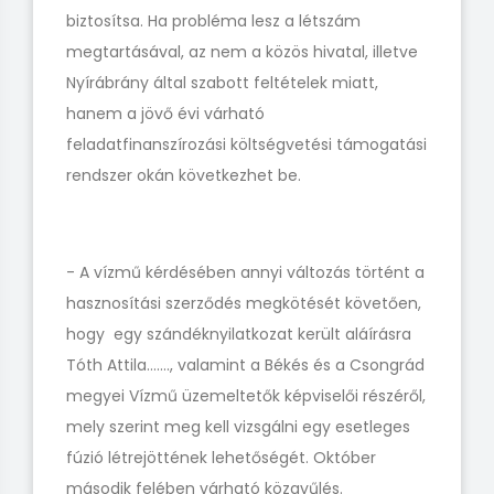
biztosítsa. Ha probléma lesz a létszám
megtartásával, az nem a közös hivatal, illetve
Nyírábrány által szabott feltételek miatt,
hanem a jövő évi várható
feladatfinanszírozási költségvetési támogatási
rendszer okán következhet be.
- A vízmű kérdésében annyi változás történt a
hasznosítási szerződés megkötését követően,
hogy egy szándéknyilatkozat került aláírásra
Tóth Attila…...., valamint a Békés és a Csongrád
megyei Vízmű üzemeltetők képviselői részéről,
mely szerint meg kell vizsgálni egy esetleges
fúzió létrejöttének lehetőségét. Október
második felében várható közgyűlés.