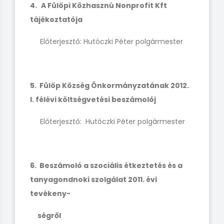
4.
A Fülöpi Közhasznú Nonprofit Kft
tájékoztatója
Előterjesztő: Hutóczki Péter polgármester
5. Fülöp Község Önkormányzatának 2012.
I. félévi költségvetési beszámolój
Előterjesztő: Hutóczki Péter polgármester
6. Beszámoló a szociális étkeztetés és a
tanyagondnoki szolgálat 2011. évi
tevékeny-
ségről