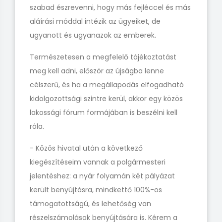
szabad észrevenni, hogy más fejléccel és más
aláírási móddal intézik az ügyeiket, de
ugyanott és ugyanazok az emberek.
Természetesen a megfelelő tájékoztatást
meg kell adni, először az újságba lenne
célszerű, és ha a megállapodás elfogadható
kidolgozottsági szintre kerül, akkor egy közös
lakossági fórum formájában is beszélni kell
róla.
- Közös hivatal után a következő
kiegészítéseim vannak a polgármesteri
jelentéshez: a nyár folyamán két pályázat
került benyújtásra, mindkettő 100%-os
támogatottságú, és lehetőség van
részelszámolások benyújtására is. Kérem a