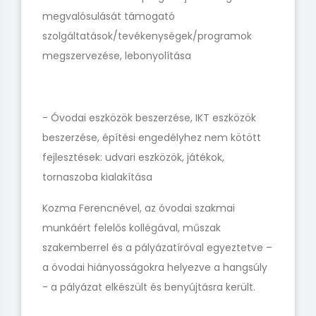
megvalósulását támogató
szolgáltatások/tevékenységek/programok
megszervezése, lebonyolítása
- Óvodai eszközök beszerzése, IKT eszközök
beszerzése, építési engedélyhez nem kötött
fejlesztések: udvari eszközök, játékok,
tornaszoba kialakítása
Kozma Ferencnével, az óvodai szakmai
munkáért felelős kollégával, műszak
szakemberrel és a pályázatíróval egyeztetve –
a óvodai hiányosságokra helyezve a hangsúly
- a pályázat elkészült és benyújtásra került.