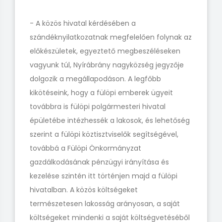
- A közös hivatal kérdésében a
szándéknyilatkozatnak megfelelően folynak az
előkészületek, egyeztető megbeszéléseken
vagyunk túl, Nyírábrány nagyközség jegyzője
dolgozik a megállapodáson. A legfőbb
kikötéseink, hogy a fülöpi emberek ügyeit
továbbra is fülöpi polgármesteri hivatal
épületébe intézhessék a lakosok, és lehetőség
szerint a fülöpi köztisztviselők segítségével,
továbbá a Fülöpi Önkormányzat
gazdálkodásának pénzügyi irányítása és
kezelése szintén itt történjen majd a fülöpi
hivatalban. A közös költségeket
természetesen lakosság arányosan, a saját
költségeket mindenki a saját költségvetéséből