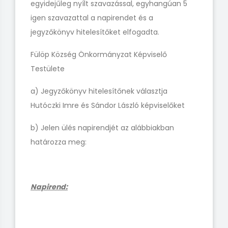
egyidejűleg nyílt szavazással, egyhangúan 5
igen szavazattal a napirendet és a
jegyzőkönyv hitelesítőket elfogadta.
Fülöp Község Önkormányzat Képviselő
Testülete
a) Jegyzőkönyv hitelesítőnek választja
Hutóczki Imre és Sándor László képviselőket
b) Jelen ülés napirendjét az alábbiakban
határozza meg:
Napirend: