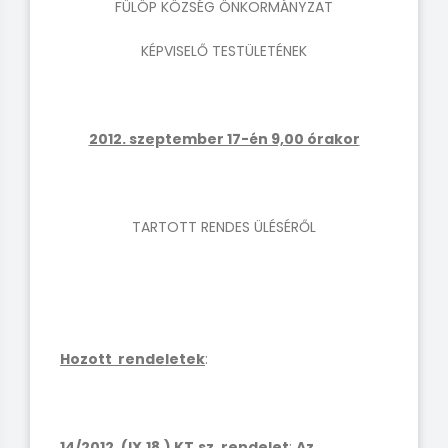
FÜLÖP KÖZSÉG ÖNKORMÁNYZAT
KÉPVISELŐ TESTÜLETÉNEK
2012. szeptember 17-én 9,00 órakor
TARTOTT RENDES ÜLÉSÉRŐL
Hozott rendeletek
:
14/2012. (IX.18.) KT.sz. rendelet
:
Az