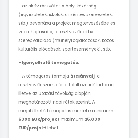
- az aktív részvétel: a helyi közösség
(egyesületek, iskolák, önkéntes szervezetek,
stb.) bevonása a projekt megtervezésébe és
végrehajtásába, a résztvevők aktív
szerepvállalása (műhelyfoglalkozások, közös
kulturális előadások, sportesemények), stb.
- Igényelhető támogatás:
- A támogatás formája
átalánydíj,
a
résztvevők száma és a találkozó időtartama,
illetve az utazási távolság alapján
meghatározott napi ráták szerint. A
megítélhető támogatás mértéke minimum
5000
EUR/projekt
maximum
25.000
EUR/projekt
lehet.