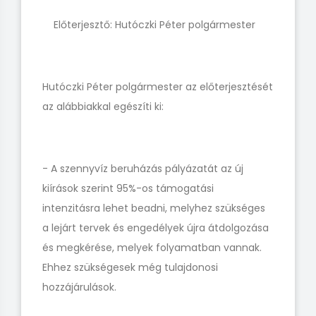
Előterjesztő: Hutóczki Péter polgármester
Hutóczki Péter polgármester az előterjesztését
az alábbiakkal egészíti ki:
- A szennyvíz beruházás pályázatát az új
kiírások szerint 95%-os támogatási
intenzitásra lehet beadni, melyhez szükséges
a lejárt tervek és engedélyek újra átdolgozása
és megkérése, melyek folyamatban vannak.
Ehhez szükségesek még tulajdonosi
hozzájárulások.