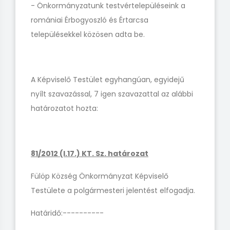
- Önkormányzatunk testvértelepüléseink a
romániai Érbogyoszló és Értarcsa
településekkel közösen adta be.
A Képviselő Testület egyhangúan, egyidejű
nyílt szavazással, 7 igen szavazattal az alábbi
határozatot hozta:
81/2012 (I.17.) KT. Sz. határozat
Fülöp Község Önkormányzat Képviselő
Testülete a polgármesteri jelentést elfogadja.
Határidő:----------