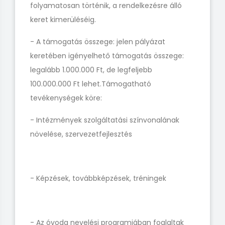
folyamatosan történik, a rendelkezésre álló
keret kimerüléséig.
- A támogatás összege: jelen pályázat
keretében igényelhető támogatás összege:
legalább 1.000.000 Ft, de legfeljebb
100.000.000 Ft lehet.Támogatható
tevékenységek köre:
- Intézmények szolgáltatási színvonalának
növelése, szervezetfejlesztés
- Képzések, továbbképzések, tréningek
- Az óvoda nevelési programjában foglaltak