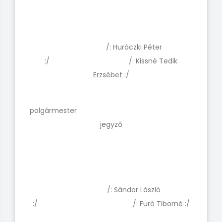
/: Huróczki Péter
:/ /: Kissné Tedik
Erzsébet :/
polgármester
jegyző
/: Sándor László
:/ /: Furó Tiborné :/