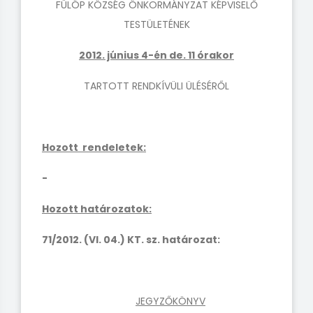
FÜLÖP KÖZSÉG ÖNKORMÁNYZAT KÉPVISELŐ
TESTÜLETÉNEK
2012. június 4-én de. 11 órakor
TARTOTT RENDKÍVÜLI ÜLÉSÉRŐL
Hozott rendeletek:
-
Hozott határozatok:
71/2012. (VI. 04.) KT. sz. határozat:
JEGYZŐKÖNYV