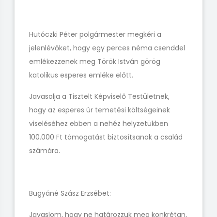
Hutóczki Péter polgármester megkéri a
jelenlévőket, hogy egy perces néma csenddel
emlékezzenek meg Török István görög
katolikus esperes emléke előtt.
Javasolja a Tisztelt Képviselő Testületnek,
hogy az esperes úr temetési költségeinek
viseléséhez ebben a nehéz helyzetükben
100.000 Ft támogatást biztosítsanak a család
számára.
Bugyáné Szász Erzsébet:
Javaslom, hogy ne határozzuk meg konkrétan,