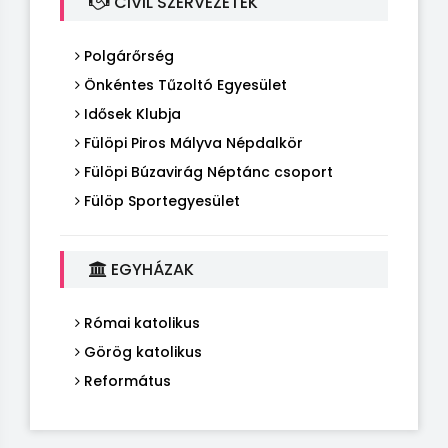
CIVIL SZERVEZETEK
Polgárőrség
Önkéntes Tűzoltó Egyesület
Idősek Klubja
Fülöpi Piros Mályva Népdalkör
Fülöpi Búzavirág Néptánc csoport
Fülöp Sportegyesület
EGYHÁZAK
Római katolikus
Görög katolikus
Református