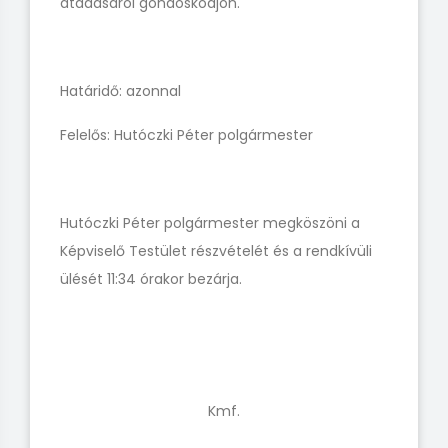
átadásáról gondoskodjon.
Határidő: azonnal
Felelős: Hutóczki Péter polgármester
Hutóczki Péter polgármester megköszöni a
Képviselő Testület részvételét és a rendkívüli
ülését 11:34 órakor bezárja.
Kmf.