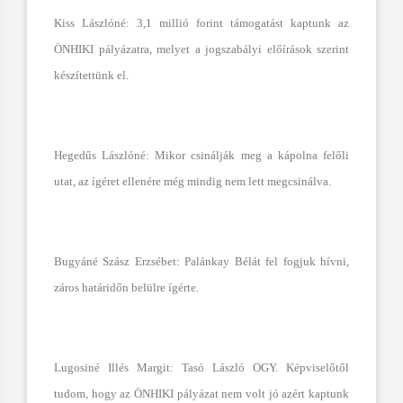
Kiss Lászlóné: 3,1 millió forint támogatást kaptunk az
ÖNHIKI pályázatra, melyet a jogszabályi előírások szerint
készítettünk el.
Hegedűs Lászlóné: Mikor csinálják meg a kápolna felőli
utat, az ígéret ellenére még mindig nem lett megcsinálva.
Bugyáné S
zász Erzsébet: Palánkay Bélát fel fogjuk hívni,
záros határidőn belülre ígérte.
Lugosiné Illés Margit: Tasó László OGY. Képviselőtől
tudom, hogy az ÖNHIKI pályázat nem volt jó azért kaptunk