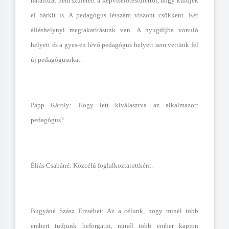
határozat nem született a képviselőtestülettől, hogy küldjek
el bárkit is. A pedagógus létszám viszont csökkent. Két
álláshelynyi megtakarításunk van. A nyugdíjba vonuló
helyett és a gyes-en lévő pedagógus helyett sem vettünk fel
új pedagógusokat.
Papp Károly: Hogy lett kiválasztva az alkalmazott
pedagógus?
Éliás Csabáné: Közcélú foglalkoztatottként.
Bugyáné Szász Erzsébet: Az a célunk, hogy minél több
embert tudjunk beforgatni, minél több ember kapjon