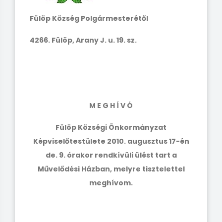
Fülöp Község Polgármesterétől
4266. Fülöp, Arany J. u. 19. sz.
M E G H Í V Ó
Fülöp Községi Önkormányzat
Képviselőtestülete 2010. augusztus 17-én
de. 9. órakor rendkívüli ülést tart a
Művelődési Házban, melyre tisztelettel
meghívom.