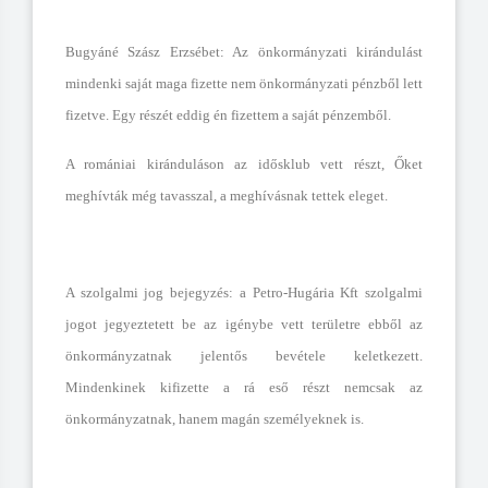
Bugyáné Szász Erzsébet: Az önkormányzati kirándulást
mindenki saját maga fizette nem önkormányzati pénzből lett
fizetve. Egy részét eddig én fizettem a saját pénzemből.
A romániai kiránduláson az idősklub vett részt, Őket
meghívták még tavasszal, a meghívásnak tettek eleget.
A szolgalmi jog bejegyzés: a Petro-Hugária Kft szolgalmi
jogot jegyeztetett be az igénybe vett területre ebből az
önkormányzatnak jelentős bevétele keletkezett.
Mindenkinek kifizette a rá eső részt nemcsak az
önkormányzatnak, hanem magán személyeknek is.