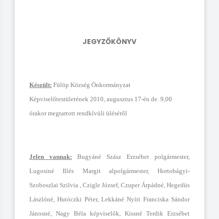
JEGYZŐKÖNYV
Kés
zült:
Fülöp Község Önkormányzat
Képviselőtestületének 2010, augusztus 17-én de. 9,00
órakor megtartott rendkívüli üléséről
Jelen vannak:
Bugyáné Szász Erzsébet polgármester,
Lugosiné Illés Margit alpolgármester, Hortobágyi-
Szoboszlai Szilvia , Czigle József, Czuper Árpádné, Hegedüs
Lászlóné, Hutóczki Péter, Lekkáné Nyíri Franciska Sándor
Jánosné, Nagy Béla képviselők, Kissné Terdik Erzsébet