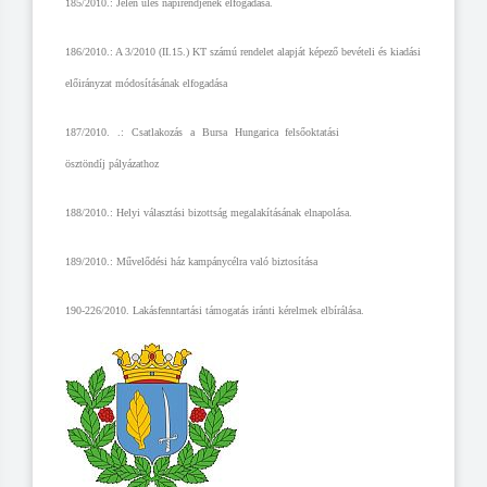
185/2010.
: Jelen ülés napirendjének elfogadása.
186/2010.: A 3/2010 (II.15.) KT számú rendelet alapját képező bevételi és kiadási
előirányzat módosításának elfogadása
187/2010. .: Csatlakozás a Bursa Hungar
ica felsőoktatási
ösztöndíj pályázathoz
188/2010
.: Helyi választási bizottság megalakításának elnapolása.
189/2010.: Művelődési ház kampánycélra való biztosítása
190-226/2010. Lakásfenntartási támogatás iránti kérelmek elbírálása.