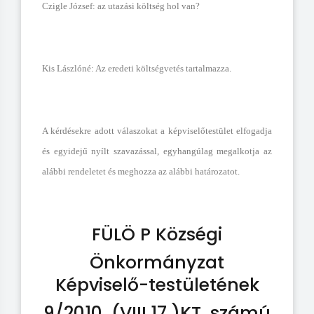
Czigle József: az utazási költség hol van?
Kis Lászlóné: Az eredeti költségvetés tartalmazza.
A kérdésekre adott válaszokat a képviselőtestület elfogadja
és egyidejű nyílt szavazással, egyhangúlag megalkotja az
alábbi rendeletet és meghozza az alábbi határozatot.
FÜLÖ P Községi
Önkormányzat
Képviselő-testületének
9/2010. (VIII.17.)KT. számú