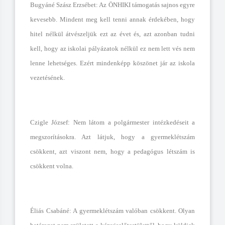
Bugyáné Szász Erzsébet: Az ÖNHIKI támogatás sajnos egyre
kevesebb. Mindent meg kell tenni annak érdekében, hogy
hitel nélkül átvészeljük ezt az évet és, azt azonban tudni
kell, hogy az iskolai pályázatok nélkül ez nem lett vés nem
lenne lehetséges. Ezért mindenképp köszönet jár az iskola
vezetésének.
Czigle József: Nem látom a polgármester intézkedéseit a
megszorításokra. Azt látjuk, hogy a gyermeklétszám
csökkent, azt viszont nem, hogy a pedagógus létszám is
csökkent volna.
Éliás Csabáné: A gyermeklétszám valóban csökkent. Olyan