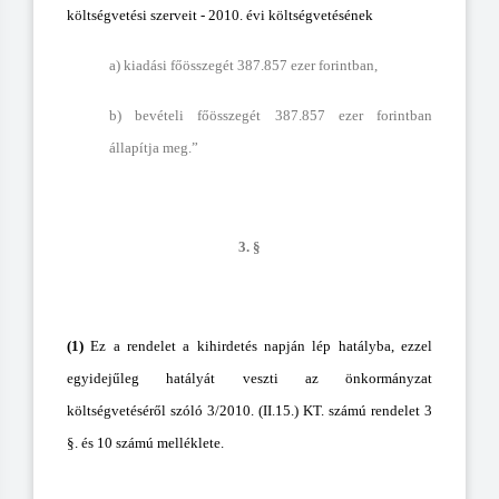
költségvetési szerveit - 2010. évi költségvetésének
a) kiadási főösszegét 387.857 ezer forintban,
b) bevételi főösszegét 387.857 ezer forintban
állapítja meg.”
3. §
(1)
Ez a rendelet a kihirdetés napján lép hatályba, ezzel
egyidejűleg hatályát veszti az önkormányzat
költségvetéséről szóló 3/2010. (II.15.) KT. számú rendelet 3
§. és 10 számú melléklete.