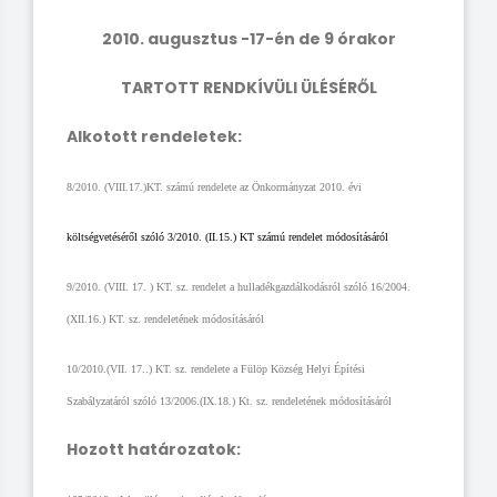
2010. augusztus -17-én de 9 órakor
TARTOTT RENDKÍVÜLI ÜLÉSÉRŐL
Alkotott rendeletek:
8/2010. (VIII.17.)KT. számú rendelete az Önkormányzat 2010. évi
költségvetéséről szóló 3/2010. (II.15.) KT számú rendelet módosításáról
9/2010. (VIII. 17.
) KT. sz. rendelet a hulladékgazdálkodásról szóló 16/2004.
(XII.16.) KT. sz. rendeletének módosításáról
10/2010.(VII. 17..) KT. sz. rendelete a Fülöp Község Helyi Építési
Szabályzatáról szóló 13/2006.(IX.18.) Kt. sz. rendeletének módosításáról
Hozott határozatok: