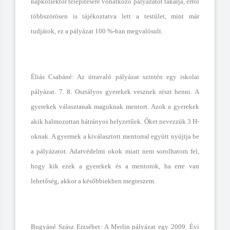
napkollektor telepítésére vonatkozó pályázatot takarja, erről
többszörösen is tájékoztatva lett a testület, mint már
tudjátok, ez a pályázat 100 %-ban megvalósult.
Éliás Csabáné: A
z útravaló pályázat szintén egy iskolai
pályázat. 7. 8. Osztályos gyerekek vesznek részt benni. A
gyerekek választanak maguknak mentort. Azok a gyerekek
akik halmozottan hátrányos helyzetűek. Őket nevezzük 3 H-
oknak. A gyermek a kiválasztott mentorral együtt nyújtja be
a pályázatot. Adatvédelmi okok miatt nem sorolhatom fel,
hogy kik ezek a gyerekek és a mentorok, ha erre van
lehetőség, akkor a későbbiekben megteszem.
Bugyáné Szász Erzsébet: A Merlin pályázat egy 2009. Évi