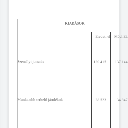
KIADÁSOK
Eredeti ei
Mód. Ei.
Személyi juttatás
120.415
137.144
Munkaadót terhelő járulékok
28.523
34.847