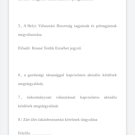
5., A Helyi Választási Bizottság tagjainak és póttagjainak
megválasztása.
Előadó: Kissné Terdik Erzsébet jegyző.
6., a gazdasági társasággal kapcsolatos aktuális kérdések
megtárgyalását,
7., önkormányzati választással kapcsolatos aktuális
kérdések megtárgyalását.
8./ Zárt ülés lakásfenntartási kérelmek tárgyalása
Felelős: ……………