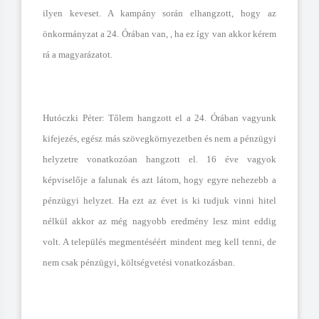
ilyen keveset. A kampány során elhangzott, hogy az
önkormányzat a 24. Órában van, , ha ez így van akkor kérem
rá a magyarázatot.
Hutóczki Péter: Tőlem hangzott el a 24. Órában vagyunk
kifejezés, egész más szövegkörnyezetben és nem a pénzügyi
helyzetre vonatkozóan hangzott el. 16 éve vagyok
képviselője a falunak és azt látom, hogy egyre nehezebb a
pénzügyi helyzet. Ha ezt az évet is ki tudjuk vinni hitel
nélkül akkor az még nagyobb eredmény lesz mint eddig
volt. A település megmentéséért mindent meg kell tenni, de
nem csak pénzügyi, költségvetési vonatkozásban.