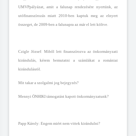
UMVPpályázat, amit a falunap rendezésére nyertünk, az
utófinanszírozás miatt 2010-ben kaptuk meg az elnyert
összeget, de 2009-ben a falunapra az már el lett költve.
Czigle József: Miből lett finanszírozva az önkormányzati
kirándulás, kérem bemutatni a számlákat a romániai
kirándulásról.
Mit takar a szolgalmi jog bejegyzés?
Mennyi ÖNHIKI támogatást kapott önkormányzatunk?
Papp Károly: Engem miért nem vittek kirándulni?