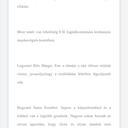
ellátást.
Most ismét van lehetőség 8 fő foglalkoztatására közhasznú
munkavégzés keretében.
Lugosiné Illés Margit: Erre a témára a zárt ülésen térjünk
vissza, javasolja,hogy a rotálódásra feltétlen figyeljenek
oda.
Bugyáné Szász Erzsébet: Sajnos a képzetlenekkel és a
nőkkel van a legtöbb gondunk. Nagyon sokan hozzák az
orvosi igazolást, hogy ilyen és olyan munkát nem