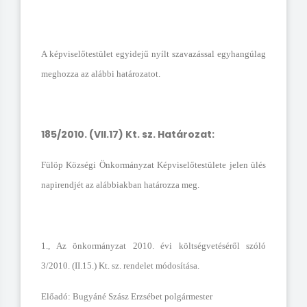
A képviselőtestület egyidejű nyílt szavazással egyhangúlag
meghozza az alábbi határozatot.
185/2010. (VII.17) Kt. sz. Határozat:
Fülöp Községi Önkormányzat Képviselőtestülete jelen ülés
napirendjét az alábbiakban határozza meg.
1., Az önkormányzat 2010. évi költségvetéséről szóló
3/2010. (II.15.) Kt. sz. rendelet módosítása.
Előadó: Bugyáné Szász Erzsébet polgármester