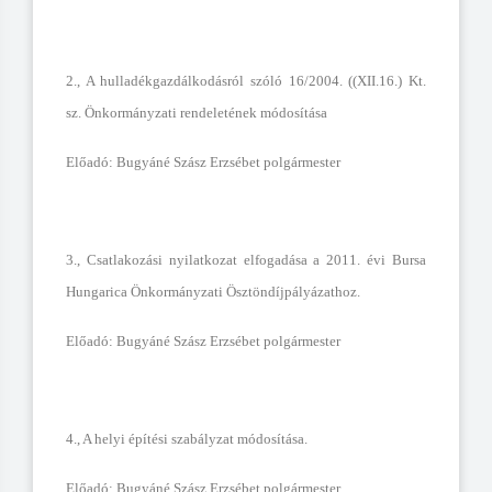
2., A hulladékgazdálkodásról szóló 16/2004. ((XII.16.) Kt.
sz. Önkormányzati rendeletének módosítása
Előadó: Bugyáné Szász Erzsébet polgármester
3., Csatlakozási nyilatkozat elfogadása a 2011. évi Bursa
Hungarica Önkormányzati Ösztöndíjpályázathoz.
Előadó: Bugyáné Szász Erzsébet polgármester
4., A helyi építési szabályzat módosítása.
Előadó: Bugyáné Szász Erzsébet polgármester