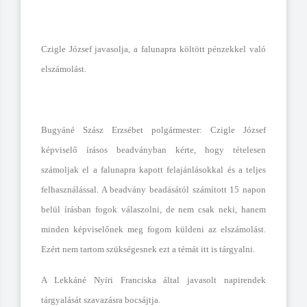
Czigle József javasolja, a falunapra költött pénzekkel való
elszámolást.
Bugyáné Szász Erzsébet polgármester: Czigle József
képviselő írásos beadványban kérte, hogy tételesen
számoljak el a falunapra kapott felajánlásokkal és a teljes
felhasználással. A beadvány beadásától számított 15 napon
belül írásban fogok válaszolni, de nem csak neki, hanem
minden képviselőnek meg fogom küldeni az elszámolást.
Ezért nem tartom szükségesnek ezt a témát itt is tárgyalni.
A Lekkáné Nyíri Franciska által javasolt napirendek
tárgyalását szavazásra bocsájtja.