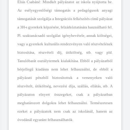
Éliás
Csabáné: Mindkét pályázatot az iskola nyújtotta be.
Az esélyegyenlőségi támogatás a pedagógusok anyagi
támogatását szolgálja a Integrációs felkészítés című pályázat
a 3H-s gyerekek képzésére, felzárkóztatására használható fel.
Pl. szaktanácsadó szolgálat igénybevétele, annak költségei,
vagy a gyerekek kulturális rendezvényen való részvételének
biztosítása, részvételi díj, útiköltség, stb. vagy pld.
Tanulóbarát osztálytermek kialakítása. Ebből a pályázatból
bérjellegű kiadásra nem lehet felhasználni, de ebből a
pályázati pénzből biztosítottuk a versenyeken való
részvételt, útiköltség, nevezési díja, szállás, ellátás, stb. A
pályázaton elnyert összegeket, csak a pályázatban
meghatározott dolgokra lehet felhasználni. Természetesen
ezeket a pályázatok nem csak az iskolánál, hanem az
óvodánál egyaránt felhasználhatók.