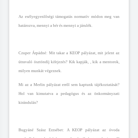
Az esélyegyenlőségi támogatás normatív módon meg van
határozva, mennyi a bér és mennyi a járulék.
Czuper Árpádné: Mit takar a KEOP pályázat, mit jelent az
útravaló ösztöndíj kifejezés? Kik kapják, , kik a mentorok,
milyen munkát végeznek.
Mi az a Merlin pályázat erről sem kaptunk tájékoztatását?
Hol van kimutatva a pedagógus és az önkormányzati
kirándulás?
Bugyáné Szász Erzsébet: A KEOP pályázat az óvoda