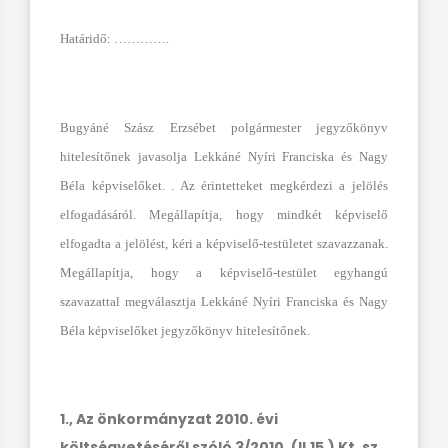
Határidő: ………….
Bugyáné Szász Erzsébet polgármester jegyzőkönyv
hitelesítőnek javasolja Lekkáné Nyíri Franciska és Nagy
Béla képviselőket. . Az érintetteket megkérdezi a jelölés
elfogadásáról. Megállapítja, hogy mindkét képviselő
elfogadta a jelölést, kéri a képviselő-testületet szavazzanak.
Megállapítja, hogy a képviselő-testület egyhangú
szavazattal megválasztja Lekkáné Nyíri Franciska és Nagy
Béla képviselőket jegyzőkönyv hitelesítőnek.
1., Az önkormányzat 2010. évi
költségvetéséről szóló 3/2010. (II.15.) Kt. sz.