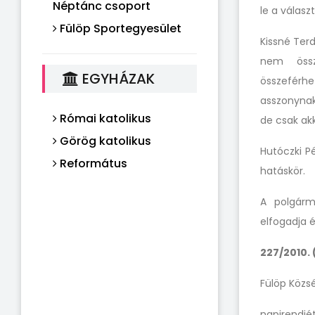
Néptánc csoport
le a választ
Fülöp Sportegyesület
Kissné Terd
nem össze
EGYHÁZAK
összeférhe
asszonynak
Római katolikus
de csak akk
Görög katolikus
Hutóczki Pé
Református
hatáskör.
A polgárme
elfogadja 
227/2010. (
Fülöp Közs
napirendjét