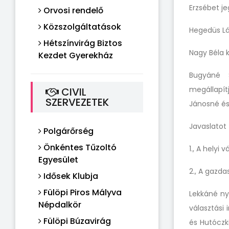
Erzsébet je
Orvosi rendelő
Közszolgáltatások
Hegedüs Lás
Hétszínvirág Biztos
Nagy Béla 
Kezdet Gyerekház
Bugyáné S
megállapítj
CIVIL
SZERVEZETEK
Jánosné és 
Javaslatot 
Polgárőrség
Önkéntes Tűzoltó
1., A helyi
Egyesület
2., A gazda
Idősek Klubja
Fülöpi Piros Mályva
Lekkáné nyí
Népdalkör
választási 
Fülöpi Búzavirág
és Hutóczki