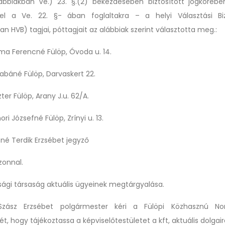
ábbiakban Ve.) 23. §.(2) bekezdésében
biztosított jogkörébe
el a Ve. 22. §- ában foglaltakra – a helyi Választási
B
n HVB) tagjai, póttagjait az alábbiak szerint választotta meg.:
ma Ferencné Fülöp, Óvoda u. 14.
báné Fülöp, Darvaskert 22.
zter
Fülöp, Arany J.u. 62/A.
ri Józsefné Fülöp, Zrínyi u. 13.
ssné Terdik Erzsébet jegyző
Azonnal.
sági társaság
aktuális ügyeinek megtárgyalása.
zász Erzsébet polgármester kéri a
Fülöpi Közhasznú Non
t, hogy tájékoztassa a képviselőtestületet a
kft, aktuális dolgair