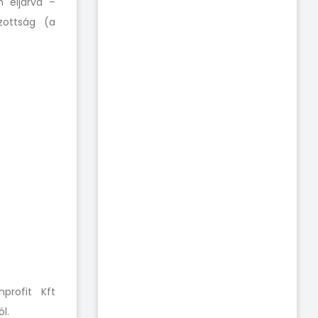
n
eljárva –
izottság (a
profit Kft
ól.