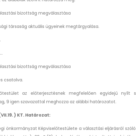
 választási bizottság megválasztása
sági társaság
aktuális ügyeinek megtárgyalása.
…
….
 választási bizottság megválasztása
és csatolva.
őtestület az előterjesztésnek megfelelően egyidejű nyílt s
g, 9 igen szavazattal meghozza az alábbi határozatot.
VII.19. ) KT. Határozat:
égi önkormányzat Képviselőtestülete a
választási eljárásról szóló