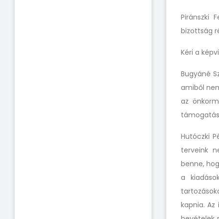
Piránszki 
bizottság r
Kéri a kép
Bugyáné Sz
amiből ne
az önkormá
támogatást
Hutóczki P
terveink 
benne, hog
a kiadások
tartozások
kapnia. Az
bevételek 