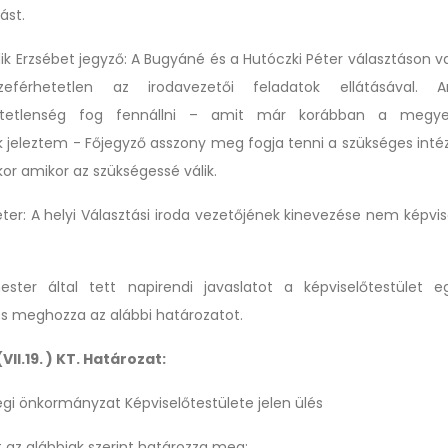
ást.
ik Erzsébet jegyző: A Bugyáné és a Hutóczki Péter választáson v
férhetetlen az irodavezetői feladatok ellátásával. 
tetlenség
fog fennállni – amit már korábban
a megyei
 jeleztem
-
Főjegyző asszony meg fogja tenni a szükséges
inté
or amikor az szükségessé válik.
ter: A helyi Választási iroda vezetőjének kinevezése nem képvis
ster által tett napirendi javaslatot a képviselőtestület 
és meghozza az alábbi határozatot.
VII.19. ) KT. Határozat:
égi önkormányzat Képviselőtestülete jelen ülés
 az alábbiak szerint határozza meg: