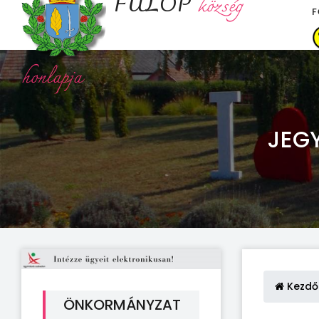
FÜLÖP
község
F
honlapja
JEGY
Kezdő
ÖNKORMÁNYZAT