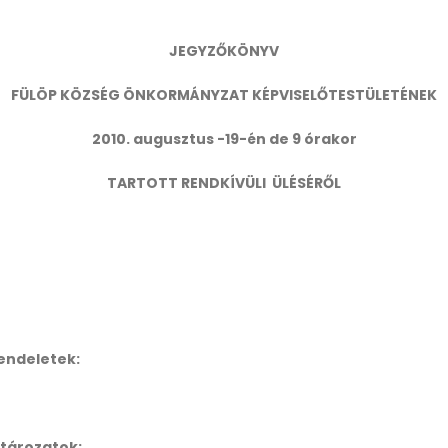
JEGYZŐKÖNYV
FÜLÖP KÖZSÉG ÖNKORMÁNYZAT KÉPVISELŐTESTÜLETÉNEK
2010. augusztus -19-én de 9 órakor
TARTOTT RENDKÍVÜLI ÜLÉSÉRŐL
rendeletek:
tározatok: