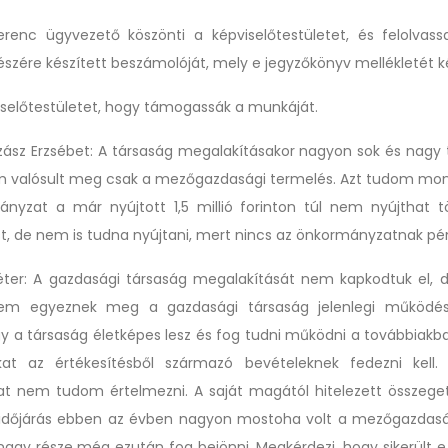
Ferenc
ügyvezető köszönti a képviselőtestületet, és felolvass
észére
készített beszámolóját, mely e jegyzőkönyv mellékletét k
viselőtestületet, hogy támogassák a munkáját.
ász Erzsébet:
A társaság megalakításakor
nagyon sok
és nagy 
m valósult meg
csak a mezőgazdasági termelés. Azt tudom mon
nyzat a már nyújtott 1,5 millió forinton túl nem nyújthat 
, de nem is tudna nyújtani, mert nincs az önkormányzatnak pé
éter: A gazdasági társaság megalakítását nem kapkodtuk el, 
nem egyeznek meg a gazdasági társaság jelenlegi működés
y a társaság életképes lesz és fog tudni működni a továbbiakban
at az értékesítésből származó bevételeknek fedezni kell. 
at nem tudom értelmezni. A saját magától hitelezett összeget 
 időjárás ebben az évben
nagyon mostoha volt a mezőgazdasá
nagy része még ezután fog
bejönni.
Megkérdezi, hogy sikerült e 