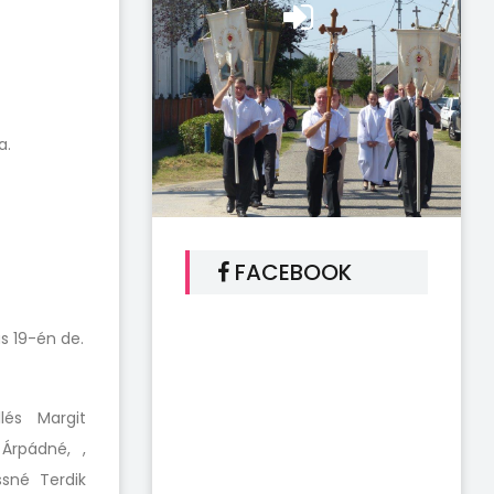
a.
FACEBOOK
s 19-én de.
lés Margit
 Árpádné, ,
ssné Terdik