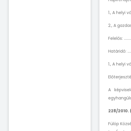
1., A helyi
2., A gazda
Felelős: ……
Határidő: …
1., A helyi
Előterjeszt
A képvisel
egyhangúla
228/2010. (
Fülöp Közs