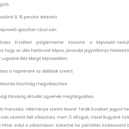
gyző.
zlóné 9, 16 perckor érkezett.
képviselő
igazoltan távol van.
zász Erzsébet polgármester köszönti a képviselő-testüle
a, hogy az ülés határozat képes, javasolja
jegyzőkönyv hitelesít
Lugosiné Illés Margit
képviselőket.
tesz
a napirendre az alábbiak szerint:
 választási bizottság megválasztása
sági társaság
aktuális ügyeinek megtárgyalása.
ri Franciska:
véleménye szerint Kissné Terdik Erzsébet jegyző
he
iroda
vezetőt kell választani, mert
Ő elfogult,
mivel
Bugyáné Szá
 Péter indul
a választáson. Szeretné ha pártatlan irodavezető