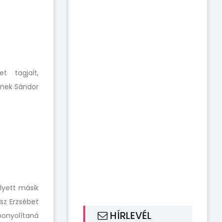
t tagjait,
őnek
Sándor
lyett
másik
sz Erzsébet
HÍRLEVÉL
bonyolítaná