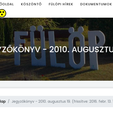
ŐOLDAL
KÖSZÖNTŐ
FÜLÖPI HÍREK
DOKUMENTUMOK
ZŐKÖNYV - 2010. AUGUSZTU
lap
Jegyzőkönyv - 2010. augusztus 19. (frissítve: 2016. febr. 13.