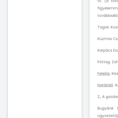
tv.
(a tov
figyelemm
továbbiakba
Tagok: Koz
Küzmös Csa
Karpács Es
Póttag: Zoho
Felelős
: Ki
Határidő
: 
2., A gazda
Bugyáné S
ügyvezetőjé