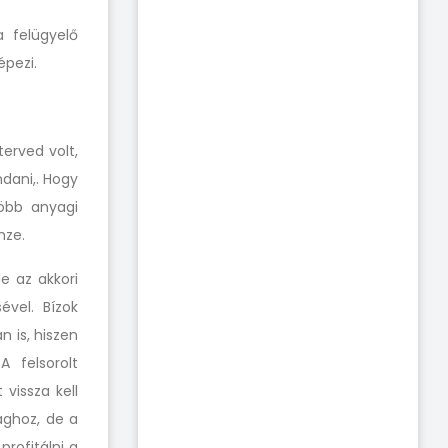
a felügyelő
épezi.
terved volt,
dani,. Hogy
több
anyagi
nze.
de
az akkori
ével.
Bízok
 is, hiszen
A felsorolt
vissza kell
ghoz, de a
profitálni a