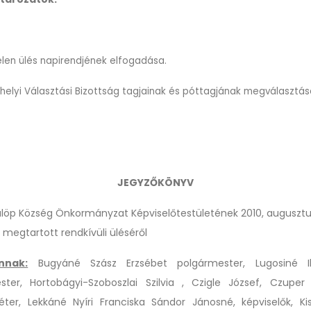
elen ülés napirendjének elfogadása.
 helyi Választási Bizottság tagjainak és póttagjának megválasztás
JEGYZŐKÖNYV
löp Község Önkormányzat Képviselőtestületének 2010, augusztu
 megtartott rendkívüli üléséről
nnak:
Bugyáné Szász Erzsébet polgármester, Lugosiné Il
ster, Hortobágyi-Szoboszlai Szilvia , Czigle József, Czuper
éter, Lekkáné Nyíri Franciska Sándor Jánosné,
képviselők, Ki