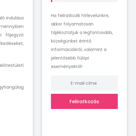
Ha feliratkozik hírlevelünkre,
aló indulása
akkor folyamatosan
Amennyiben
tájékoztatjuk a legfontosabb,
 főjegyző
községünket érintő
zkedéseket,
információkról, valamint a
jelentősebb fülöpi
előtestületi
eseményekről!
egyhangúlag
Feliratkozás