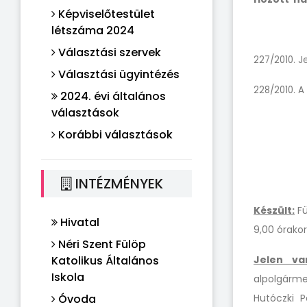
Képviselőtestület
létszáma 2024
Választási szervek
227/2010. J
Választási ügyintézés
228/2010. A
2024. évi általános
választások
Korábbi választások
INTÉZMÉNYEK
Készült:
Fü
Hivatal
9,00 órakor
Néri Szent Fülöp
Katolikus Általános
Jelen va
Iskola
alpolgárme
Óvoda
Hutóczki P