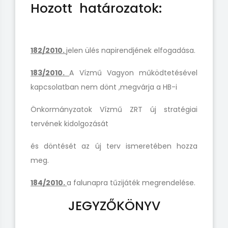
Hozott határozatok:
182/2010.
jelen ülés napirendjének elfogadása.
183/2010.
A Vízmű Vagyon működtetésével
kapcsolatban
nem dönt ,megvárja a HB-i
Önkormányzatok Vízmű
ZRT új stratégiai
tervének kidolgozását
és döntését az új terv ismeretében hozza
meg.
184/2010.
a falunapra
tűzijáték megrendelése.
JEGYZŐKÖNYV