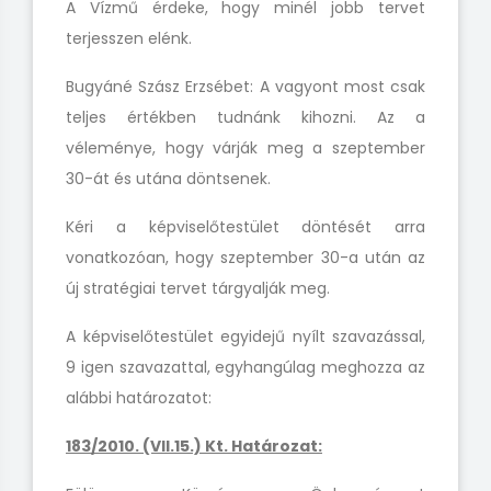
A Vízmű érdeke, hogy minél jobb tervet
terjesszen elénk.
Bugyáné Szász Erzsébet: A vagyont most csak
teljes értékben tudnánk kihozni. Az a
véleménye, hogy várják meg a szeptember
30-át és utána döntsenek.
Kéri a képviselőtestület döntését arra
vonatkozóan, hogy szeptember 30-a után az
új stratégiai tervet tárgyalják meg.
A képviselőtestület egyidejű nyílt szavazással,
9 igen szavazattal, egyhangúlag meghozza az
alábbi határozatot:
183/2010. (VII.15.) Kt. Határozat: