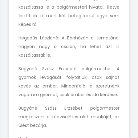
kaszáltassa le a polgármesteri hivatal, illetve
tisztítsák ki, mert két beteg közül egyik sem
képes rá.
Hegedűs Lászlóné: A Bánházán a temetőnél
nagyon nagy a csalán, ha lehet azt is
kaszáltassák le.
Bugyáné Szász Erzsébet polgármester: A
gyomok levágását folytatjuk, csak sajnos
kevés az ember. Mindenfelé le szeretnénk
vágatni a gyomot, csak ember és idő kérdése.
Bugyáné Szász Erzsébet polgármester
megköszöni a képviselőtestület munkáját, az
ülést bezárja.