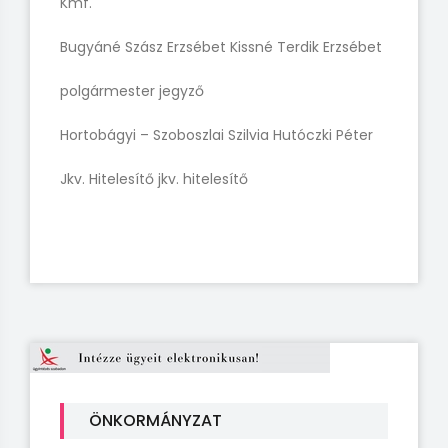
Kmf.
Bugyáné Szász Erzsébet
Kissné Terdik Erzsébet
polgármester
jegyző
Hortobágyi – Szoboszlai Szilvia
Hutóczki Péter
Jkv. Hitelesítő
jkv. hitelesítő
ÖNKORMÁNYZAT