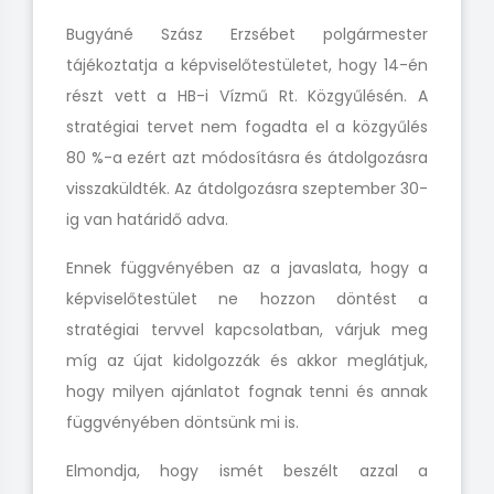
Bugyáné Szász Erzsébet polgármester
tájékoztatja a képviselőtestületet, hogy 14-én
részt vett a HB-i Vízmű
Rt. Közgyűlésén. A
stratégiai tervet nem fogadta el a közgyűlés
80 %-a ezért azt módosításra és átdolgozásra
visszaküldték. Az átdolgozásra szeptember 30-
ig van határidő adva.
Ennek függvényében az a
javaslata, hogy a
képviselőtestület ne hozzon döntést a
stratégiai tervvel kapcsolatban, várjuk meg
míg az újat kidolgozzák és akkor meglátjuk,
hogy milyen ajánlatot fognak tenni és
annak
függvényében döntsünk mi is.
Elmondja, hogy ismét beszélt azzal a