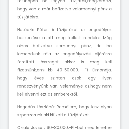
falunapon
ne legyen tűzijáték,megkérdezi,
hogy
van e már befizetve valamennyi pénz a
tűzijátékra.
Hutóczki Péter: A
tűzijátékot az
engedélyek
beszerzése miatt meg kellett rendelni. Még
nincs befizetve semennyi pénz, de ha
lemondunk róla az engedélyezési eljárásra
fordított összeget akkor is meg kell
fizetnünk,ami kb.
40-50.000.- Ft.
Elmondja,
hogy éves szinten csak egy ilyen
rendezvényünk van, véleménye az,hogy nem
kell elvenni ezt az emberektől.
Hegedűs Lászlóné: Remélem, hogy lesz olyan
szponzorunk aki kifizeti a tűzijátékot.
Czigle József: 60-80.000.-Ft-ból meg lehetne