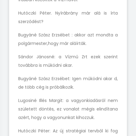
Hutóczki Péter. Nyírábrány már alá is írta
szerződést?
Bugyáné Szász Erzsébet : akkor azt mondta a
polgármester,hogy már aláírták.
Sándor Jánosné: a Vízmű Zrt ezek szerint
továbbra is működni akar.
Bugyáné Szász Erzsébet: Igen működni akar d,
de több cég is próbálkozik.
Lugosiné Illés Margit: a vagyonkiadásról nem
született döntés,
ez vonalat mégis elindítana
azért, hogy a vagyonunkat kihozzuk.
Hutóczki Péter: Az új stratégiai tervből ki fog