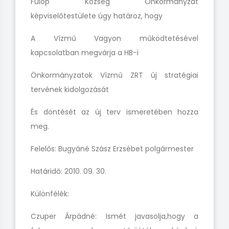
Fülöp Község Önkormányzat
képviselőtestülete úgy határoz, hogy
A Vízmű Vagyon működtetésével
kapcsolatban megvárja a HB-i
Önkormányzatok Vízmű
ZRT új stratégiai
tervének kidolgozását
És döntését az új terv ismeretében hozza
meg.
Felelős: Bugyáné Szász Erzsébet polgármester
Határidő: 2010. 09. 30.
Különfélék:
Czuper Árpádné: Ismét javasolja,hogy a