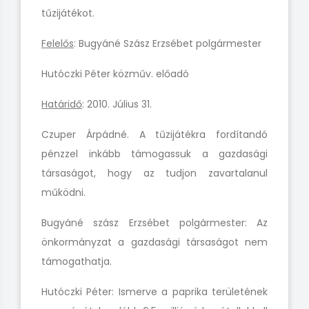
tűzijátékot.
Felelős
: Bugyáné Szász Erzsébet polgármester
Hutóczki Péter közműv. előadó
Határidő
: 2010. Július 31.
Czuper Árpádné. A tűzijátékra fordítandó
pénzzel inkább
támogassuk a gazdasági
társaságot, hogy az tudjon zavartalanul
működni.
Bugyáné szász Erzsébet polgármester: Az
önkormányzat
a gazdasági társaságot nem
támogathatja.
Hutóczki Péter: Ismerve a paprika területének