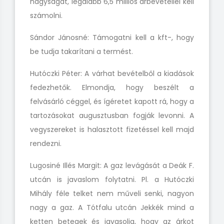
nagyságát, legalább 6,5 milliós árbevétellel kell
számolni.
Sándor Jánosné: Támogatni kell a kft-, hogy
be tudja takarítani a termést.
Hutóczki Péter: A várhat bevételből a kiadások
fedezhetők. Elmondja, hogy beszélt a
felvásárló céggel, és ígéretet kapott rá, hogy a
tartozásokat augusztusban fogják levonni. A
vegyszereket is halasztott fizetéssel kell majd
rendezni.
Lugosiné Illés Margit: A gaz levágását
a Deák F.
utcán is
javaslom folytatni. Pl. a Hutóczki
Mihály féle telket nem műveli senki, nagyon
nagy a gaz. A Tótfalu utcán Jekkék mind a
ketten betegek és javasolja, hogy az árkot