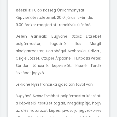
Készült:
Fülöp Község Önkormányzat
Képviselőtestületének 2010, július 15-én de.
9,00 órakor megtartott rendkívüli üléséről
Jelen vannak:
Bugyáné Szász Erzsébet
polgármester, Lugosiné Illés Margit
alpolgármester, Hortobágyi-Szoboszlai Szilvia ,
Czigle József, Czuper Árpádné, , Hutóczki Péter,
Sándor Jánosné,
képviselők, Kissné Terdik
Erzsébet jegyző.
Lekkáné Nyíri Franciska igazoltan távol van.
Bugyáné Szász Erzsébet polgármester köszönti
a képviselő-testület tagjait, megállapítja, hogy
az ülés határozat képes, javasolja
jegyzőkönyv