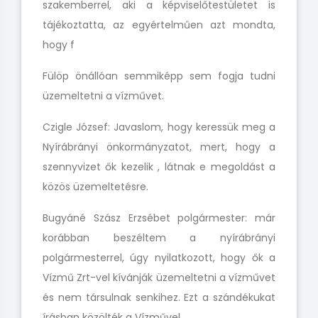
szakemberrel, aki a képviselőtestületet is
tájékoztatta, az egyértelműen azt mondta,
hogy f
Fülöp önállóan semmiképp sem fogja tudni
üzemeltetni a vízművet.
Czigle József: Javaslom, hogy keressük meg a
Nyírábrányi önkormányzatot, mert, hogy a
szennyvizet ők kezelik , látnak e
megoldást
a
közös üzemeltetésre.
Bugyáné Szász Erzsébet polgármester: már
korábban beszéltem a nyírábrányi
polgármesterrel, úgy nyilatkozott, hogy ők a
Vízmű Zrt-vel kívánják üzemeltetni a vízművet
és nem társulnak senkihez. Ezt a szándékukat
írásban közölték a Vízművel.