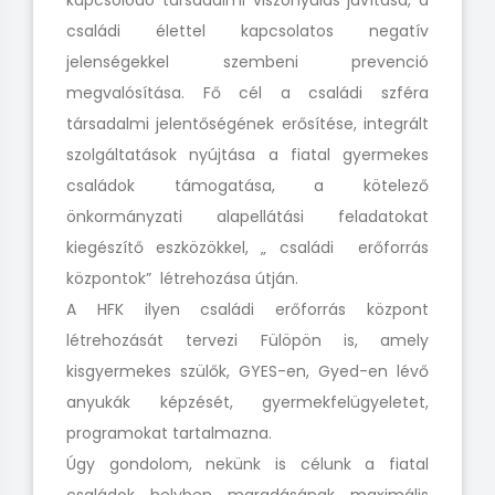
kapcsolódó társadalmi viszonyulás javítása, a
családi élettel kapcsolatos negatív
jelenségekkel szembeni prevenció
megvalósítása. Fő cél a családi szféra
társadalmi jelentőségének erősítése, integrált
szolgáltatások nyújtása a fiatal gyermekes
családok támogatása, a kötelező
önkormányzati alapellátási feladatokat
kiegészítő eszközökkel, „ családi erőforrás
központok” létrehozása útján.
A HFK ilyen családi erőforrás központ
létrehozását tervezi Fülöpön is, amely
kisgyermekes szülők, GYES-en, Gyed-en lévő
anyukák képzését, gyermekfelügyeletet,
programokat tartalmazna.
Úgy gondolom, nekünk is célunk a fiatal