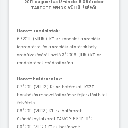
2011. augusztus 12-én de. 8:05 órakor
TARTOTT RENDKÍVÜLI ÜLÉSÉRŐL
Hozott rendeletek:
6./2011. (VIII.15.) KT. sz. rendelet a szociális
igazgatásról és a szociális ellátások helyi
szabályozásáról szóló 3/2008. (II.15.) KT. sz.
rendeletének módosítására
Hozott határozatok:
87/2011. (VIII. 12.) Kt. sz. határozat: IKSZT
beruházás megvalósításához fejlesztési hitel
felvétele
88/2011. (VIII.12.) KT. sz. határozat:
Szándéknyilatkozat TÁMOP-5.5.1.B-11/2
89/2011.(VIII.12.) KT.sz. határozat: