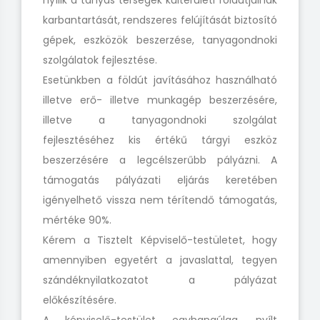
nyílik a tanyás térségek külterületi földutjainak
karbantartását, rendszeres felújítását biztosító
gépek, eszközök beszerzése, tanyagondnoki
szolgálatok fejlesztése.
Esetünkben a földút javításához használható
illetve erő- illetve munkagép beszerzésére,
illetve a tanyagondnoki szolgálat
fejlesztéséhez kis értékű tárgyi eszköz
beszerzésére a legcélszerűbb pályázni. A
támogatás pályázati eljárás keretében
igényelhető vissza nem térítendő támogatás,
mértéke 90%.
Kérem a Tisztelt Képviselő-testületet, hogy
amennyiben egyetért a javaslattal, tegyen
szándéknyilatkozatot a pályázat
előkészítésére.