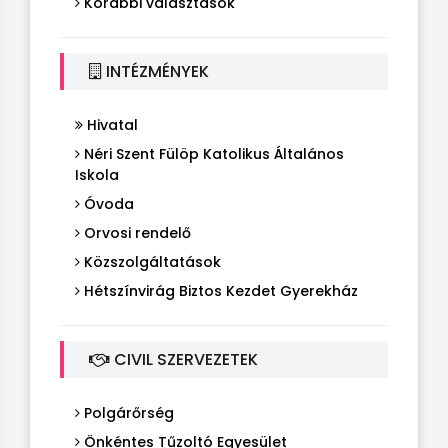
Korábbi választások
INTÉZMÉNYEK
Hivatal
Néri Szent Fülöp Katolikus Általános
Iskola
Óvoda
Orvosi rendelő
Közszolgáltatások
Hétszínvirág Biztos Kezdet Gyerekház
CIVIL SZERVEZETEK
Polgárőrség
Önkéntes Tűzoltó Egyesület