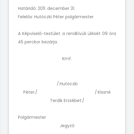
Határidő: 2011. december 31.
Felelős: Hutóczki Péter polgármester
A Képviselő-testület a rendkívüli ülését 09 óra
45 perckor bezárja.
Kmf.
/:Hutóczki
Péter:/ /:Kissné
Terdik Erzsébet:/
Polgármester
Jegyző