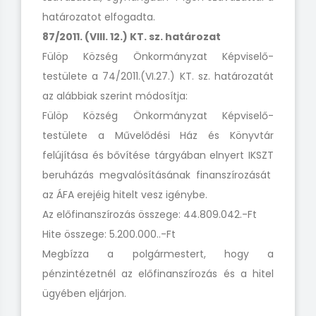
határozatot elfogadta.
87/2011. (VIII. 12.) KT. sz. határozat
Fülöp Község Önkormányzat Képviselő-
testülete a 74/2011.(VI.27.) KT. sz. határozatát
az alábbiak szerint módosítja:
Fülöp Község Önkormányzat Képviselő-
testülete a Művelődési Ház és Könyvtár
felújítása és bővítése tárgyában elnyert IKSZT
beruházás megvalósításának finanszírozását
az ÁFA erejéig hitelt vesz igénybe.
Az előfinanszírozás összege: 44.809.042.-Ft
Hite összege: 5.200.000..-Ft
Megbízza a polgármestert, hogy a
pénzintézetnél az előfinanszírozás és a hitel
ügyében eljárjon.