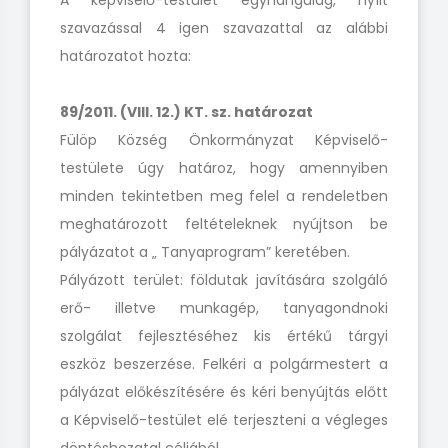
A képviselő-testület egyhangúlag, nyílt
szavazással 4 igen szavazattal az alábbi
határozatot hozta:
89/2011. (VIII. 12.) KT. sz. határozat
Fülöp Község Önkormányzat Képviselő-
testülete úgy határoz, hogy amennyiben
minden tekintetben meg felel a rendeletben
meghatározott feltételeknek nyújtson be
pályázatot a „ Tanyaprogram” keretében.
Pályázott terület: földutak javítására szolgáló
erő- illetve munkagép, tanyagondnoki
szolgálat fejlesztéséhez kis értékű tárgyi
eszköz beszerzése. Felkéri a polgármestert a
pályázat előkészítésére és kéri benyújtás előtt
a Képviselő-testület elé terjeszteni a végleges