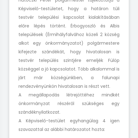
Hutóczki Péter polgármester tájékoztatja a
Képviselő-testületet, hogy a határon túli
testvér települési kapcsolat kialakításában
előre lépés történt. Érbogyoszló és Albis
települések (Érmihályfalvához közeli 2 község
alkot egy önkormányzatot) polgármestere
kifejezte szándékát, hogy hivatalosan is
testvér település szintjére emeljék Fülöp
községgel a jó kapcsolatot. Több alkalommal is
járt már községünkben, a falunapi
rendezvényünkön hivatalosan is részt vett.
A megállapodás létrejöttéhez mindkét
önkormányzat részéről szükséges egy
szándéknyilatkozat.
A Képviselő-testület egyhangúlag 4 igen
szavazattal az alábbi határozatot hozta: