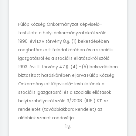
Fülöp Község Önkormányzat Képviselő-
testülete a helyi önkormányzatokról szóló
1990. évi LXV törvény 8.§. (1) bekezdésében
meghatározott feladatkörében és a szociális
igazgatásról és a szociális ellátásokról szóló
1993. évi III. törvény 47.§. (4) –(5) bekezdésben
biztosított hatáskörében eljárva Fülöp Község
Önkormányzat Képviselő-testületének a
szociális igazgatásról és a szociális ellátások
helyi szabályairól szóló 3/2008. (II.15.) KT. sz
rendeletét (továbbiakban: Rendelet) az
alábbiak szerint módosítja:
1.§.