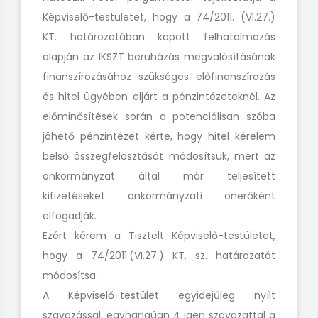
Képviselő-testületet, hogy a 74/2011. (VI.27.)
KT. határozatában kapott felhatalmazás
alapján az IKSZT beruházás megvalósításának
finanszírozásához szükséges előfinanszírozás
és hitel ügyében eljárt a pénzintézeteknél. Az
előminősítések során a potenciálisan szóba
jöhető pénzintézet kérte, hogy hitel kérelem
belső összegfelosztását módosítsuk, mert az
önkormányzat által már teljesített
kifizetéseket önkormányzati önerőként
elfogadják.
Ezért kérem a Tisztelt Képviselő-testületet,
hogy a 74/2011.(VI.27.) KT. sz. határozatát
módosítsa.
A Képviselő-testület egyidejűleg nyílt
szavazással, egyhangúan 4 igen szavazattal a