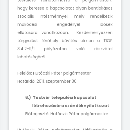
testülete felhatalmazza a polgármestert,
hogy keresse a kapcsolatot olyan bentlakásos
szociális intézménnyel, mely rendelkezik
működési engedéllyel idősek
ellátására vonatkozóan. Kezdeményezzen
tárgyalást férőhely bővítés címen a TIOP
3.4.2-11/1 pályázaton való részvétel
lehetőségéről.
Felelős: Hutóczki Péter polgármester
Határidő: 2011. szeptember 30.
6.) Testvér települési kapcsolat
létrehozására szándéknyilatkozat
Előterjesztő: Hutóczki Péter polgármester