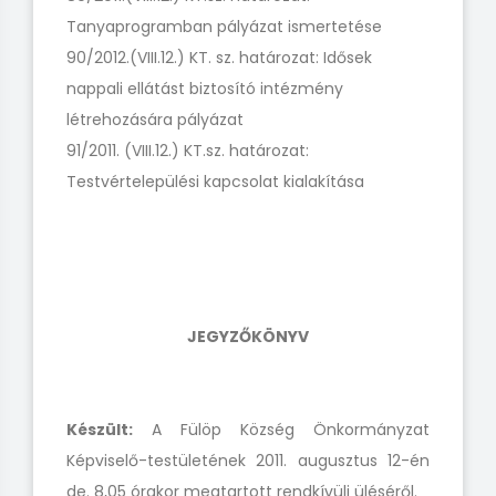
Tanyaprogramban pályázat ismertetése
90/2012.(VIII.12.) KT. sz. határozat: Idősek
nappali ellátást biztosító intézmény
létrehozására pályázat
91/2011. (VIII.12.) KT.sz. határozat:
Testvértelepülési kapcsolat kialakítása
JEGYZŐKÖNYV
Készült:
A Fülöp Község Önkormányzat
Képviselő-testületének 2011. augusztus 12-én
de. 8,05 órakor megtartott rendkívüli üléséről.