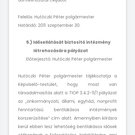
döntéshozatal céljából.
Felelős: Hutóczki Péter polgármester
Határidő: 2011. szeptember 30.
5.) Idősellátását biztosító intézmény
létrehozására pályázat
Előterjesztő: Hutóczki Péter polgármester
Hutóczki Péter polgármester tájékoztatja a
Képviselő-testület, hogy most van
társadalmasítás alatt a TIOP 3.4.2-11/1 pályázat
az „önkormányzati, állami, egyházi, nonprofit
fenntartású bentlakásos intézmények
korszerűsítése” cím alatt. Amennyiben kiírásra
kerül ebben lesz lehetőség bentlakásos idősek