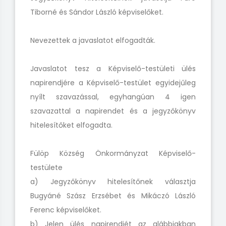
Tiborné és Sándor László képviselőket.
Nevezettek a javaslatot elfogadták.
Javaslatot tesz a Képviselő-testületi ülés
napirendjére a Képviselő-testület egyidejűleg
nyílt szavazással, egyhangúan 4 igen
szavazattal a napirendet és a jegyzőkönyv
hitelesítőket elfogadta.
Fülöp Község Önkormányzat Képviselő-
testülete
a) Jegyzőkönyv hitelesítőnek választja
Bugyáné Szász Erzsébet és Mikáczó László
Ferenc képviselőket.
b) Jelen ülés napirendjét az alábbiakban