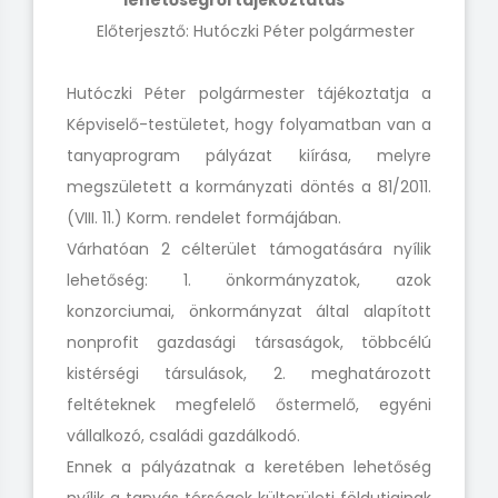
lehetőségről tájékoztatás
Előterjesztő: Hutóczki Péter polgármester
Hutóczki Péter polgármester tájékoztatja a
Képviselő-testületet, hogy folyamatban van a
tanyaprogram pályázat kiírása, melyre
megszületett a kormányzati döntés a 81/2011.
(VIII. 11.) Korm. rendelet formájában.
Várhatóan 2 célterület támogatására nyílik
lehetőség: 1. önkormányzatok, azok
konzorciumai, önkormányzat által alapított
nonprofit gazdasági társaságok, többcélú
kistérségi társulások, 2. meghatározott
feltéteknek megfelelő őstermelő, egyéni
vállalkozó, családi gazdálkodó.
Ennek a pályázatnak a keretében lehetőség