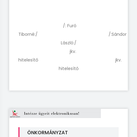
/: Furó
Tiborné:/ /:Sándor
László:/
jkv.
hitelesítő jkv.
hitelesítő
ÖNKORMÁNYZAT