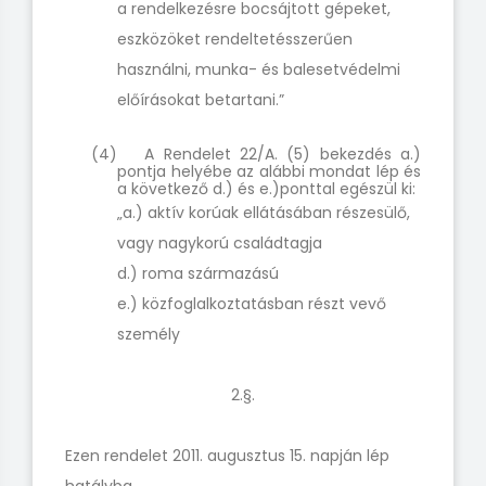
a rendelkezésre bocsájtott gépeket,
eszközöket rendeltetésszerűen
használni, munka- és balesetvédelmi
előírásokat betartani.”
(4) A Rendelet 22/A. (5) bekezdés a.)
pontja helyébe az alábbi mondat lép és
a következő d.) és e.)ponttal egészül ki:
„a.) aktív korúak ellátásában részesülő,
vagy nagykorú családtagja
d.) roma származású
e.) közfoglalkoztatásban részt vevő
személy
2.§.
Ezen rendelet 2011. augusztus 15. napján lép