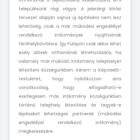
otthonának a fejlesztésére, kialakítására, ami
településünk régi vágya. A jelenlegi kiírási
tervezet alapján sajnos új építésére nem lesz
lehetőség, csak a már működési engedéllyel
rendelkező intézmények nyújthatnak
férőhelybővítésre. Így Fülöpön csak akkor lehet
esély idősek otthonának létrehozására, ha
valamely már működő intézmény telephelyet
létesíteni községünkben. Kérem a Képviselő-
testületet, hogy nyilatkozzon arra
vonatkozólag, hogy elfogadható-e
esetlegesen más intézmény községünkben
történő telephely létesítése és tegyek-e
lépéseket lehetséges partnerek (működési
engedéllyel rendelkező intézmény)
megkeresésére.