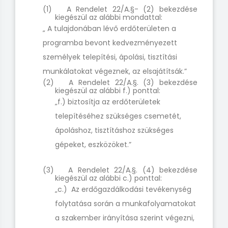
(1) A Rendelet 22/A.§- (2) bekezdése
kiegészül az alábbi mondattal:
„ A tulajdonában lévő erdőterületen a
programba bevont kedvezményezett
személyek telepítési, ápolási, tisztítási
munkálatokat végeznek, az elsajátítsák.”
(2) A Rendelet 22/A.§. (3) bekezdése
kiegészül az alábbi f.) ponttal:
„f.) biztosítja az erdőterületek
telepítéséhez szükséges csemetét,
ápoláshoz, tisztításhoz szükséges
gépeket, eszközöket.”
(3) A Rendelet 22/A.§. (4) bekezdése
kiegészül az alábbi c.) ponttal:
„c.) Az erdőgazdálkodási tevékenység
folytatása során a munkafolyamatokat
a szakember irányítása szerint végezni,