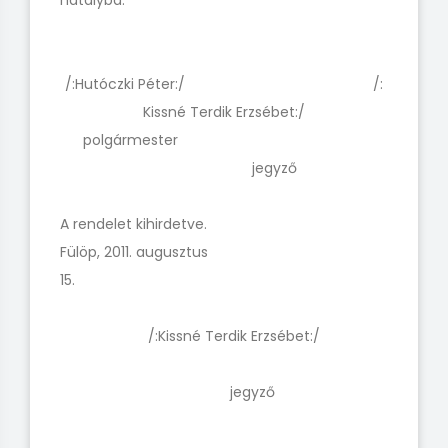
hatályba.
/:Hutóczki Péter:/ /:
Kissné Terdik Erzsébet:/
polgármester
jegyző
A rendelet kihirdetve.
Fülöp, 2011. augusztus
15.
/:Kissné Terdik Erzsébet:/
jegyző