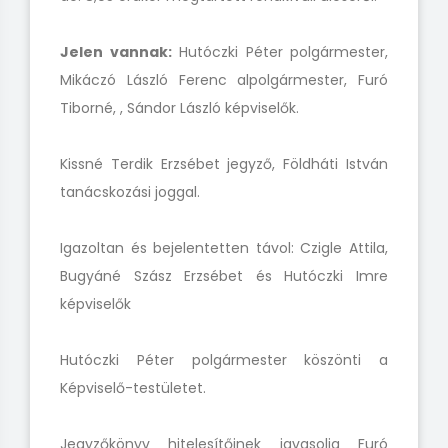
Jelen vannak:
Hutóczki Péter polgármester,
Mikáczó László Ferenc alpolgármester, Furó
Tiborné, , Sándor László képviselők.
Kissné Terdik Erzsébet jegyző, Földháti István
tanácskozási joggal.
Igazoltan és bejelentetten távol: Czigle Attila,
Bugyáné Szász Erzsébet és Hutóczki Imre
képviselők
Hutóczki Péter polgármester köszönti a
Képviselő-testületet.
Jegyzőkönyv hitelesítőinek javasolja Furó