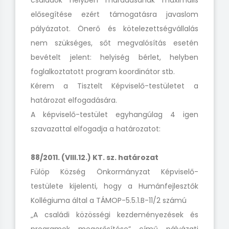
családok helyben maradásának maximális
elősegítése ezért támogatásra javaslom
pályázatot. Önerő és kötelezettségvállalás
nem szükséges, sőt megvalósítás esetén
bevételt jelent: helyiség bérlet, helyben
foglalkoztatott program koordinátor stb.
Kérem a Tisztelt Képviselő-testületet a
határozat elfogadására.
A képviselő-testület egyhangúlag 4 igen
szavazattal elfogadja a határozatot:
88/2011. (VIII.12.) KT. sz. határozat
Fülöp Község Önkormányzat Képviselő-
testülete kijelenti, hogy a Humánfejlesztők
Kollégiuma által a TÁMOP-5.5.1.B-11/2 számú
„A családi közösségi kezdeményezések és