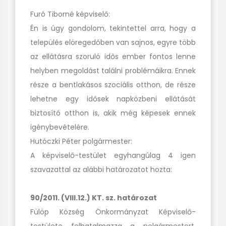
Furó Tiborné képviselő:
Én is úgy gondolom, tekintettel arra, hogy a
település elöregedőben van sajnos, egyre több
az ellátásra szoruló idős ember fontos lenne
helyben megoldást találni problémáikra. Ennek
része a bentlakásos szociális otthon, de része
lehetne egy idősek napközbeni ellátását
biztosító otthon is, akik még képesek ennek
igénybevételére.
Hutóczki Péter polgármester:
A képviselő-testület egyhangúlag 4 igen
szavazattal az alábbi határozatot hozta:
90/2011. (VIII.12.) KT. sz. határozat
Fülöp Község Önkormányzat Képviselő-