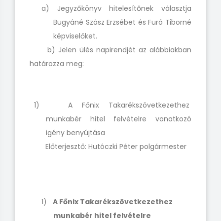
a) Jegyzőkönyv hitelesítőnek választja
Bugyáné Szász Erzsébet és Furó Tiborné
képviselőket.
b) Jelen ülés napirendjét az alábbiakban
határozza meg:
1) A Főnix Takarékszövetkezethez
munkabér hitel felvételre vonatkozó
igény benyújtása
Előterjesztő: Hutóczki Péter polgármester
1)
A Főnix Takarékszövetkezethez
munkabér hitel felvételre