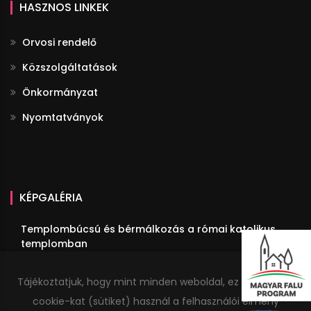
HASZNOS LINKEK
Orvosi rendelő
Közszolgáltatások
Önkormányzat
Nyomtatványok
KÉPGALÉRIA
Templombúcsú és bérmálkozás a római katolikus
templomban
III. Fülöpi Fogathajtó Verseny
Tájékoztatjuk, hogy mint minden weboldal, ez a honlap is
Megemlékezés Trianonról
cookie-kat (sütiket) használ a felhasználói élmény
Idősek estéje