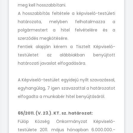
meg kell hosszabbítani.
A hosszabbítás feltétele a képviselő-testületi
határozata, melyben felhatalmazza a
polgármestert a hitel felvételére és a
szerződés megkötésére.
Fentiek alapján kérem a Tisztelt Képviselő-
testületet az alábbiakban benyújtott
határozati javaslat elfogadására.
A Képviselő-testület egyidejű nyílt szavazással,
egyhangúlag, 7 igen szavazattal a határozatot
elfogadta a munkabér hitel benyújtásáról.
65/2011. (V. 23.). KT. sz. határozat:
Fülöp Község Önkormányzat Képviselő-
testülete 2011. május hónapban 6.000.000.-