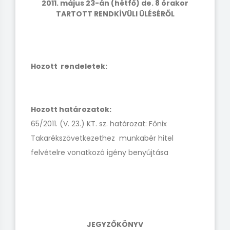
2011. május 23-án (hétfő) de. 8 órakor
TARTOTT RENDKÍVÜLI ÜLÉSÉRŐL
Hozott rendeletek:
Hozott határozatok:
65/2011. (V. 23.) KT. sz. határozat: Főnix
Takarékszövetkezethez munkabér hitel
felvételre vonatkozó igény benyújtása
JEGYZŐKÖNYV