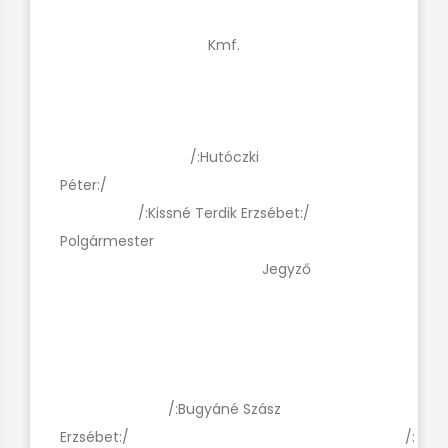
Kmf.
/:Hutóczki
Péter:/
/:Kissné Terdik Erzsébet:/
Polgármester
Jegyző
/:Bugyáné Szász
Erzsébet:/ /: