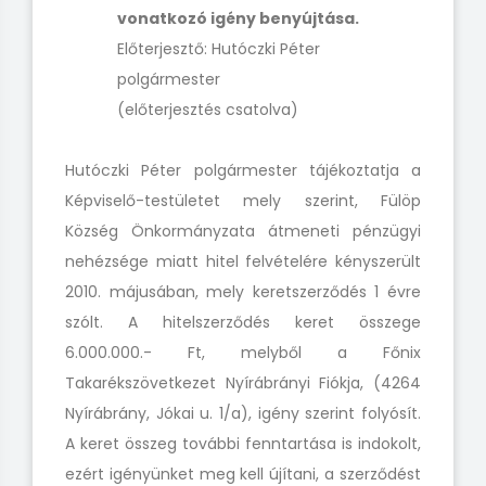
vonatkozó igény benyújtása.
Előterjesztő: Hutóczki Péter
polgármester
(előterjesztés csatolva)
Hutóczki Péter polgármester tájékoztatja a
Képviselő-testületet mely szerint, Fülöp
Község Önkormányzata átmeneti pénzügyi
nehézsége miatt hitel felvételére kényszerült
2010. májusában, mely keretszerződés 1 évre
szólt. A hitelszerződés keret összege
6.000.000.- Ft, melyből a Főnix
Takarékszövetkezet Nyírábrányi Fiókja, (4264
Nyírábrány, Jókai u. 1/a), igény szerint folyósít.
A keret összeg további fenntartása is indokolt,
ezért igényünket meg kell újítani, a szerződést