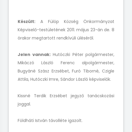
Készült:
A Fülöp Község Önkormányzat
Képviselő-testületének 2011. május 23-án de. 8
órakor megtartott rendkívüli üléséről.
Jelen vannak:
Hutóczki Péter polgármester,
Mikáczó László Ferenc alpolgármester,
Bugyáné Szász Erzsébet, Furó Tiborné, Czigle
Attila, Hutóczki Imre, Sándor László képviselők.
Kissné Terdik Erzsébet jegyző tanácskozási
joggal.
Földháti István távolléte igazolt.