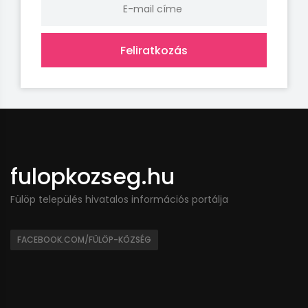
Feliratkozás
fulopkozseg.hu
Fülöp település hivatalos információs portálja
FACEBOOK.COM/FÜLÖP-KÖZSÉG