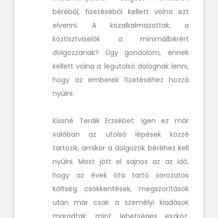
béréből, fizetéséből kellett volna ezt
elvenni. A közalkalmazottak, a
köztisztviselők a minimálbérért
dolgozzanak? Úgy gondolom, ennek
kellett volna a legutolsó dolognak lenni,
hogy az emberek fizetéséhez hozzá
nyúlni.
Kissné Terdik Erzsébet: Igen ez már
valóban az utolsó lépések közzé
tartozik, amikor a dolgozók béréhez kell
nyúlni. Most jött el sajnos az az idő,
hogy az évek óta tartó sorozatos
költség csökkentések, megszorítások
után már csak a személyi kiadások
maradtak, mint lehetséges eszköz.