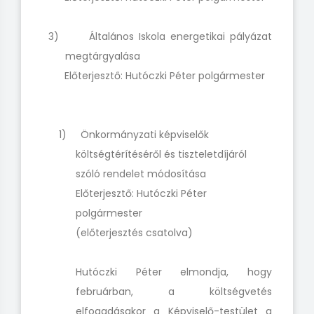
3) Általános Iskola energetikai pályázat
megtárgyalása
Előterjesztő: Hutóczki Péter polgármester
1) Önkormányzati képviselők
költségtérítéséről és tiszteletdíjáról
szóló rendelet módosítása
Előterjesztő: Hutóczki Péter
polgármester
(előterjesztés csatolva)
Hutóczki Péter elmondja, hogy
februárban, a költségvetés
elfogadásakor a Képviselő-testület a