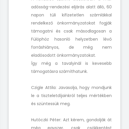
adósság-rendezési eljárás alatt álló, 60
napon túli kifizetetlen számlákkal
rendelkező önkormányzatokat fogják
támogatni és csak másodlagosan a
Fülöphöz hasonló helyzetben lévő
forráshiányos, de még nem
eladósodott önkormányzatokat.
Így még a tavalyinál is kevesebb
támogatásra számíthatunk.
Czigle Attila: Javasolja, hogy mondjunk
le a tiszteletdíjainkról teljes mértékben
és szüntessük meg.
Hutóczki Péter: Azt kérem, gondolják át
még egyszer, csak csökkentést