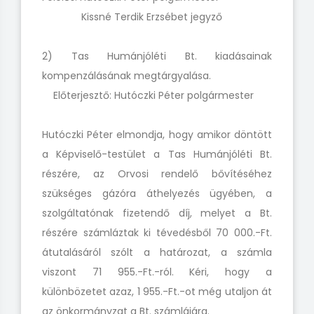
Kissné Terdik Erzsébet jegyző
2) Tas Humánjóléti Bt. kiadásainak
kompenzálásának megtárgyalása.
Előterjesztő: Hutóczki Péter polgármester
Hutóczki Péter elmondja, hogy amikor döntött
a Képviselő-testület a Tas Humánjóléti Bt.
részére, az Orvosi rendelő bővítéséhez
szükséges gázóra áthelyezés ügyében, a
szolgáltatónak fizetendő díj, melyet a Bt.
részére számláztak ki tévedésből 70 000.-Ft.
átutalásáról szólt a határozat, a számla
viszont 71 955.-Ft.-ról. Kéri, hogy a
különbözetet azaz, 1 955.-Ft.-ot még utaljon át
az önkormányzat a Bt. számlájára.