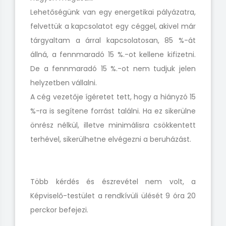
Lehetőségünk van egy energetikai pályázatra,
felvettük a kapcsolatot egy céggel, akivel már
tárgyaltam a árral kapcsolatosan, 85 %-át
állná, a fennmaradó 15 %.-ot kellene kifizetni.
De a fennmaradó 15 %.-ot nem tudjuk jelen
helyzetben vállalni.
A cég vezetője ígéretet tett, hogy a hiányzó 15
%-ra is segítene forrást találni. Ha ez sikerülne
önrész nélkül, illetve minimálisra csökkentett
terhével, sikerülhetne elvégezni a beruházást.
Több kérdés és észrevétel nem volt, a
Képviselő-testület a rendkívüli ülését 9 óra 20
perckor befejezi.