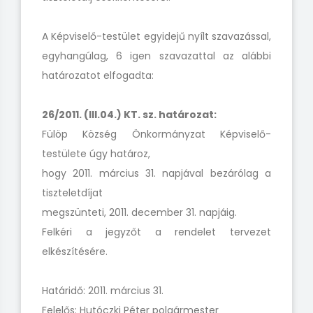
A Képviselő-testület egyidejű nyílt szavazással,
egyhangúlag, 6 igen szavazattal az alábbi
határozatot elfogadta:
26/2011. (III.04.) KT. sz. határozat:
Fülöp Község Önkormányzat Képviselő-
testülete úgy határoz,
hogy 2011. március 31. napjával bezárólag a
tiszteletdíjat
megszünteti, 2011. december 31. napjáig.
Felkéri a jegyzőt a rendelet tervezet
elkészítésére.
Határidő: 2011. március 31.
Felelős: Hutóczki Péter polgármester