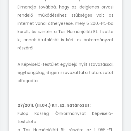
Elmondja továbbá, hogy az ideiglenes orvosi
rendelő működéséhez szükséges volt az
internet vonal áthelyezése, mely 5 200.-Ft.-ba
került, és szintén a Tas Humánjóléti Bt. fizette
ki, ennek átutalását is kéri az önkormányzat
részéről
A Képviselő-testület egyidejű nyílt szavazással,
egyhangúlag, 6 igen szavazattal a határozatot
elfogadta.
27/2011. (III.04.) KT. sz. határozat:
Fülöp Község Önkormányzat Képviselő-
testülete
a Tas Humánjóléti Bt. részére az 1 955.-Ft.