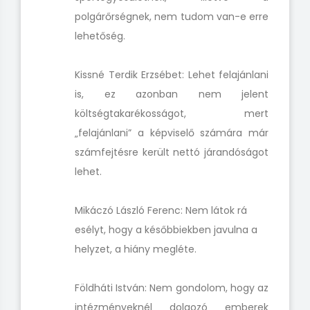
polgárőrségnek, nem tudom van-e erre
lehetőség.
Kissné Terdik Erzsébet: Lehet felajánlani
is, ez azonban nem jelent
költségtakarékosságot, mert
„felajánlani” a képviselő számára már
számfejtésre került nettó járandóságot
lehet.
Mikáczó László Ferenc: Nem látok rá
esélyt, hogy a későbbiekben javulna a
helyzet, a hiány megléte.
Földháti István: Nem gondolom, hogy az
intézményeknél dolgozó emberek