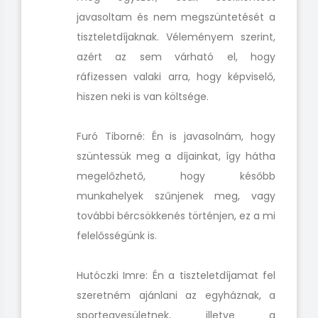
javasoltam és nem megszüntetését a
tiszteletdíjaknak. Véleményem szerint,
azért az sem várható el, hogy
ráfizessen valaki arra, hogy képviselő,
hiszen neki is van költsége.
Furó Tiborné: Én is javasolnám, hogy
szüntessük meg a díjainkat, így hátha
megelőzhető, hogy később
munkahelyek szűnjenek meg, vagy
további bércsökkenés történjen, ez a mi
felelősségünk is.
Hutóczki Imre: Én a tiszteletdíjamat fel
szeretném ajánlani az egyháznak, a
sportegyesületnek, illetve a