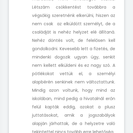
Létszám csökkentést továbbra a
végsőkig szeretnénk elkerülni, hiszen az
nem csak az elküldött személyt, de a
családját is nehéz helyzet elé állítaná.
Nehéz döntés volt, de felelősen kell
gondolkodni. Kevesebb lett a fizetés, de
mindenki dogozik ugyan úgy, senkit
nem kellett elküldeni és ez nagy szó. A
pótlékokat vettük el, a személyi
alapbérén senkinek nem változtattunk.
Mindig azon voltunk, hogy mind az
iskolában, mind pedig a hivatalnál erőn
felül kapták eddig, azokat a plusz
juttatásokat, amik a jogszabályok
alapján járhattak, de a helyzetre való
tekintettel nincs tovább erre lehetőség.