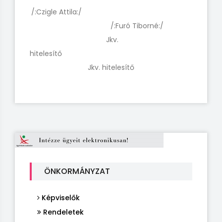
/:Czigle Attila:/
/:Furó Tiborné:/
Jkv.
hitelesít
Jkv. hitelesítő
ÖNKORMÁNYZAT
Képviselők
Rendeletek