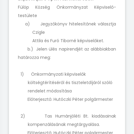
Fülöp Község Önkormányzat Képviselő-
testülete
a) Jegyzőkönyv hitelesítőnek választja
Czigle
Attila és Furó Tiborné képviselőket.
b.) Jelen ülés napirendjét az alábbiakban
határozza meg:
1) Önkormányzati képviselők
költségtérítéséről és tiszteletdíjáról szóló
rendelet módosítása
Előterjesztő: Hutóczki Péter polgármester
2) Tas Humánjóléti Bt. kiadásainak
kompenzálásának megtárgyalása.
Előterjesztő: Hutóczki Péter polgármester