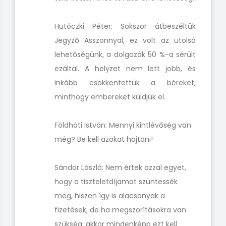
Hutóczki Péter: Sokszor átbeszéltük
Jegyző Asszonnyal, ez volt az utolsó
lehetőségünk, a dolgozók 50 %-a sérült
ezáltal. A helyzet nem lett jobb, és
inkább csökkentettük a béreket,
minthogy embereket küldjük el.
Földháti István: Mennyi kintlévőség van
még? Be kell azokat hajtani!
Sándor László: Nem értek azzal egyet,
hogy a tiszteletdíjamat szüntessék
meg, hiszen így is alacsonyak a
fizetések, de ha megszorításokra van
szükség, akkor mindenképp ezt kell