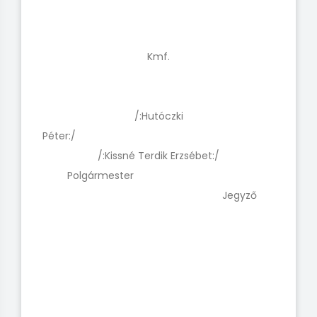
Kmf.
/:Hutóczki
Péter:/
/:Kissné Terdik Erzsébet:/
Polgármester
Jegyző