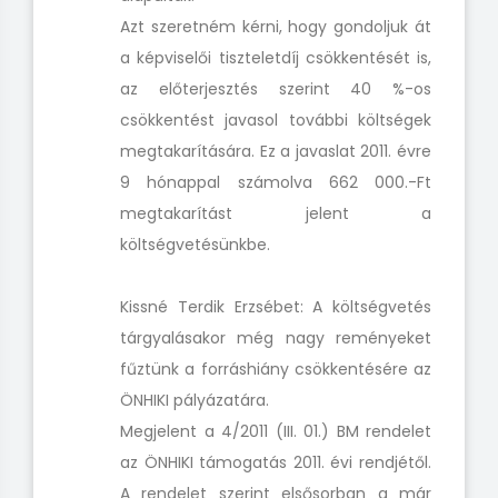
Azt szeretném kérni, hogy gondoljuk át
a képviselői tiszteletdíj csökkentését is,
az előterjesztés szerint 40 %-os
csökkentést javasol további költségek
megtakarítására. Ez a javaslat 2011. évre
9 hónappal számolva 662 000.-Ft
megtakarítást jelent a
költségvetésünkbe.
Kissné Terdik Erzsébet: A költségvetés
tárgyalásakor még nagy reményeket
fűztünk a forráshiány csökkentésére az
ÖNHIKI pályázatára.
Megjelent a 4/2011 (III. 01.) BM rendelet
az ÖNHIKI támogatás 2011. évi rendjétől.
A rendelet szerint elsősorban a már