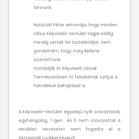
tennünk.
Hutóczki Péter elmondja, hogy minden
ciklus Képviselő-testület tagjai eddig
mindig vettek fel tiszteletdíjat, nem
gondolnám, hogy meg kellene
szüntetnünk.
Gondolják át Képviselő társak.
Természetesen fő feladatnak tartjuk a
hátralékok behajtását is.
A Képviselő-testület egyidejű nyílt szavazással,
egyhangúlag, 1 igen és 5 nem szavazattal a
rendelet tervezetet nem fogadta el a
tiszteletdíj csökkentéséről.