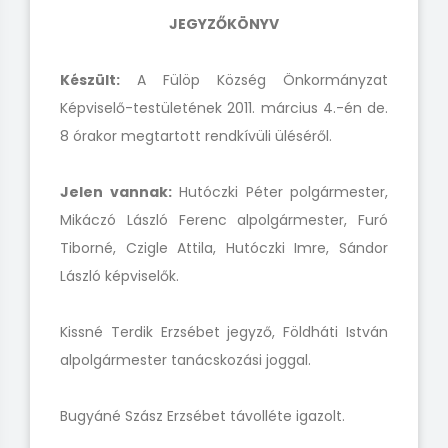
JEGYZŐKÖNYV
Készült:
A Fülöp Község Önkormányzat
Képviselő-testületének 2011. március 4.-én de.
8 órakor megtartott rendkívüli üléséről.
Jelen vannak:
Hutóczki Péter polgármester,
Mikáczó László Ferenc alpolgármester, Furó
Tiborné, Czigle Attila, Hutóczki Imre, Sándor
László képviselők.
Kissné Terdik Erzsébet jegyző, Földháti István
alpolgármester tanácskozási joggal.
Bugyáné Szász Erzsébet távolléte igazolt.