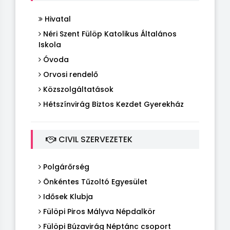
Hivatal
Néri Szent Fülöp Katolikus Általános
Iskola
Óvoda
Orvosi rendelő
Közszolgáltatások
Hétszínvirág Biztos Kezdet Gyerekház
CIVIL SZERVEZETEK
Polgárőrség
Önkéntes Tűzoltó Egyesület
Idősek Klubja
Fülöpi Piros Mályva Népdalkör
Fülöpi Búzavirág Néptánc csoport