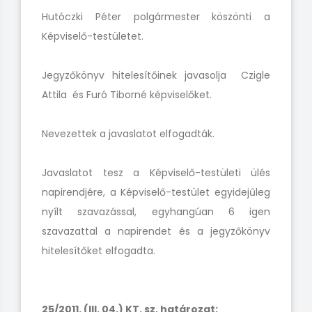
Hutóczki Péter polgármester köszönti a
Képviselő-testületet.
Jegyzőkönyv hitelesítőinek javasolja Czigle
Attila és Furó Tiborné képviselőket.
Nevezettek a javaslatot elfogadták.
Javaslatot tesz a Képviselő-testületi ülés
napirendjére, a Képviselő-testület egyidejűleg
nyílt szavazással, egyhangúan 6 igen
szavazattal a napirendet és a jegyzőkönyv
hitelesítőket elfogadta.
25/2011. (III. 04.) KT. sz. határozat: