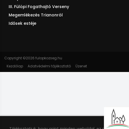
III. Fülöpi Fogathajtó Verseny
Megemlékezés Trianonról
Idősek estéje
Copyright ©
2026 fulopkozseg.hu
Kezdőlap
Adatvédelmi tájékoztató
Üzenet
Tájékoztatjuk, hogy mint minden weboldal, ez a honlap is