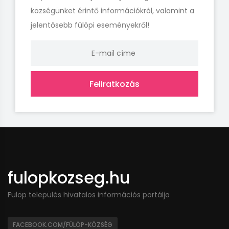
községünket érintő információkról, valamint a
jelentősebb fülöpi eseményekről!
Feliratkozás
fulopkozseg.hu
Fülöp település hivatalos információs portálja
FACEBOOK.COM/FÜLÖP-KÖZSÉG