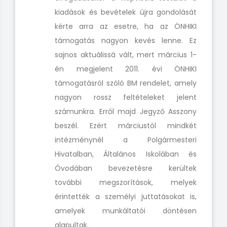
kiadások és bevételek újra gondolását
kérte arra az esetre, ha az ÖNHIKI
támogatás nagyon kevés lenne. Ez
sajnos aktuálissá vált, mert március 1-
én megjelent 2011. évi ÖNHIKI
támogatásról szóló BM rendelet, amely
nagyon rossz feltételeket jelent
számunkra. Erről majd Jegyző Asszony
beszél. Ezért márciustól mindkét
intézménynél a Polgármesteri
Hivatalban, Általános Iskolában és
Óvodában bevezetésre kerültek
további megszorítások, melyek
érintették a személyi juttatásokat is,
amelyek munkáltatói döntésen
alapultak.