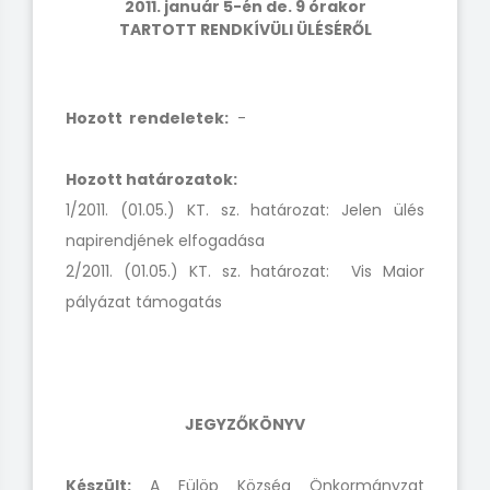
2011. január 5-én de. 9 órakor
TARTOTT RENDKÍVÜLI ÜLÉSÉRŐL
Hozott rendeletek:
-
Hozott határozatok:
1/2011. (01.05.) KT. sz. határozat: Jelen ülés
napirendjének elfogadása
2/2011. (01.05.) KT. sz. határozat: Vis Maior
pályázat támogatás
JEGYZŐKÖNYV
Készült:
A Fülöp Község Önkormányzat