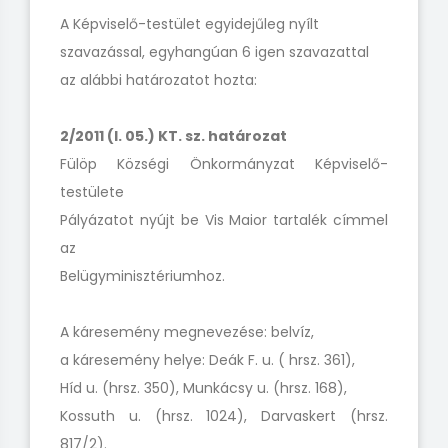
A Képviselő-testület egyidejűleg nyílt
szavazással, egyhangúan 6 igen szavazattal
az alábbi határozatot hozta:
2/2011 (I. 05.) KT. sz. határozat
Fülöp Községi Önkormányzat Képviselő-
testülete
Pályázatot nyújt be Vis Maior tartalék címmel
az
Belügyminisztériumhoz.
A káresemény megnevezése: belvíz,
a káresemény helye: Deák F. u. ( hrsz. 361),
Híd u. (hrsz. 350), Munkácsy u. (hrsz. 168),
Kossuth u. (hrsz. 1024), Darvaskert (hrsz.
817/2).