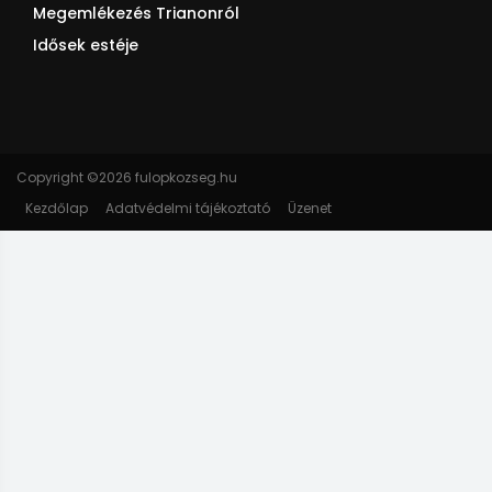
Megemlékezés Trianonról
Idősek estéje
Copyright ©
2026 fulopkozseg.hu
Kezdőlap
Adatvédelmi tájékoztató
Üzenet