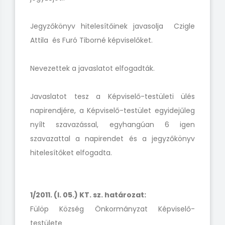
Jegyzőkönyv hitelesítőinek javasolja Czigle
Attila és Furó Tiborné képviselőket.
Nevezettek a javaslatot elfogadták.
Javaslatot tesz a Képviselő-testületi ülés
napirendjére, a Képviselő-testület egyidejűleg
nyílt szavazással, egyhangúan 6 igen
szavazattal a napirendet és a jegyzőkönyv
hitelesítőket elfogadta.
1/2011. (I. 05.) KT. sz. határozat:
Fülöp Község Önkormányzat Képviselő-
testülete