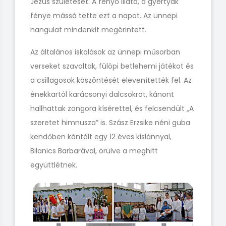
Jézus születését. A fenyő illata, a gyertyák
fénye mássá tette ezt a napot. Az ünnepi
hangulat mindenkit megérintett.
Az általános iskolások az ünnepi műsorban
verseket szavaltak, fülöpi betlehemi játékot és
a csillagosok köszöntését elevenítették fel. Az
énekkartól karácsonyi dalcsokrot, kánont
hallhattak zongora kísérettel, és felcsendült „A
szeretet himnusza” is. Szász Erzsike néni guba
kendőben kántált egy 12 éves kislánnyal,
Bilanics Barbarával, örülve a meghitt
együttlétnek.