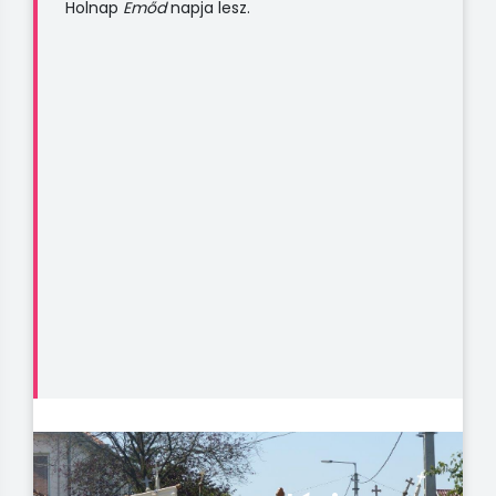
Holnap
Emőd
napja lesz.