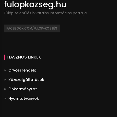
fulopkozseg.hu
Fülöp település hivatalos információs portálja
FACEBOOK.COM/FÜLÖP-KÖZSÉG
HASZNOS LINKEK
Orvosi rendelő
Közszolgáltatások
Önkormányzat
Nyomtatványok