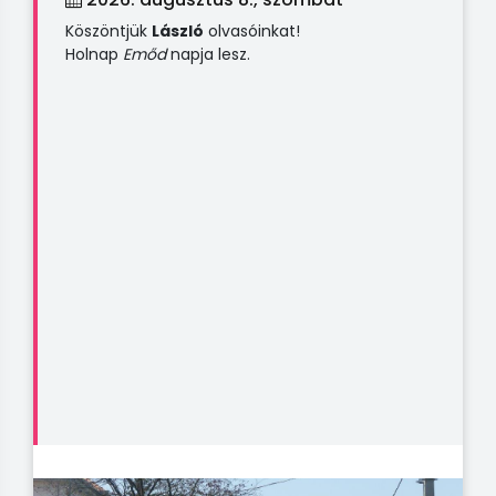
Köszöntjük
László
olvasóinkat!
Holnap
Emőd
napja lesz.