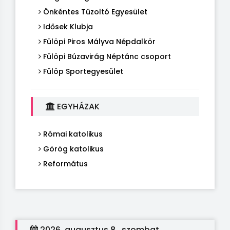
Önkéntes Tűzoltó Egyesület
Idősek Klubja
Fülöpi Piros Mályva Népdalkör
Fülöpi Búzavirág Néptánc csoport
Fülöp Sportegyesület
EGYHÁZAK
Római katolikus
Görög katolikus
Református
2026. augusztus 8., szombat