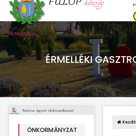
FÜLÖP
község
F
honlapja
ÉRMELLÉKI GASZTRO
Kezdő
ÖNKORMÁNYZAT