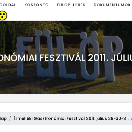
ŐOLDAL
KÖSZÖNTŐ
FÜLÖPI HÍREK
DOKUMENTUMOK
NÓMIAI FESZTIVÁL 2011. JÚLI
lap
Érmelléki Gasztronómiai Fesztivál 2011. július 29-30-31.