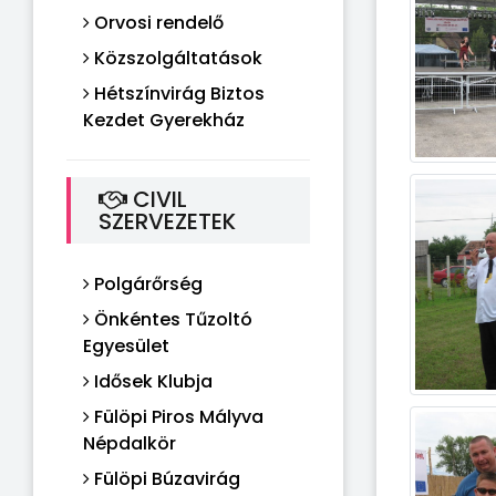
Orvosi rendelő
Közszolgáltatások
Hétszínvirág Biztos
Kezdet Gyerekház
CIVIL
SZERVEZETEK
Polgárőrség
Önkéntes Tűzoltó
Egyesület
Idősek Klubja
Fülöpi Piros Mályva
Népdalkör
Fülöpi Búzavirág