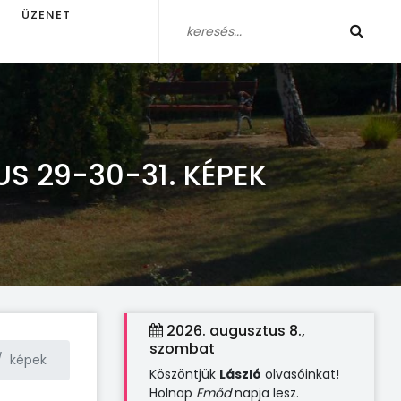
ÜZENET
US 29-30-31. KÉPEK
2026. augusztus 8.,
szombat
képek
Köszöntjük
László
olvasóinkat!
Holnap
Emőd
napja lesz.