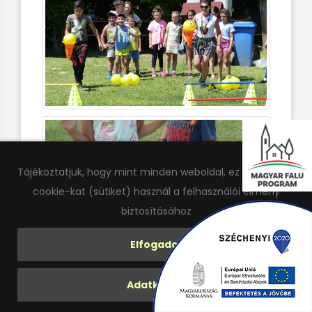
Tájékoztatjuk, hogy mint minden weboldal, ez a honlap is
cookie-kat (sütiket) használ a felhasználói élmény
biztosításához
Elfogadom
Adatkezelés