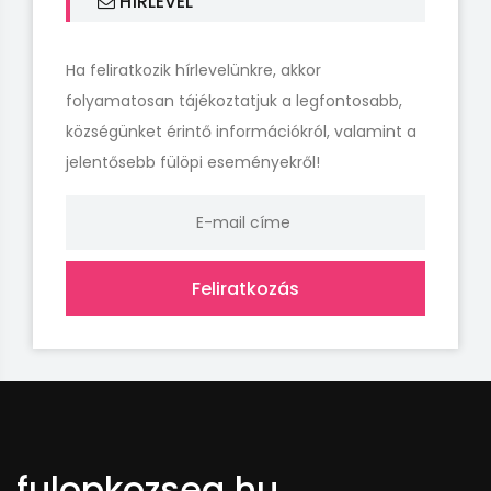
HÍRLEVÉL
Ha feliratkozik hírlevelünkre, akkor
folyamatosan tájékoztatjuk a legfontosabb,
községünket érintő információkról, valamint a
jelentősebb fülöpi eseményekről!
Feliratkozás
fulopkozseg.hu