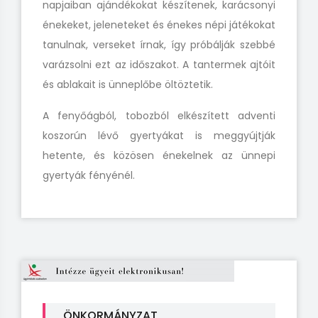
napjaiban ajándékokat készítenek, karácsonyi
énekeket, jeleneteket és énekes népi játékokat
tanulnak, verseket írnak, így próbálják szebbé
varázsolni ezt az időszakot. A tantermek ajtóit
és ablakait is ünneplőbe öltöztetik.
A fenyőágból, tobozból elkészített adventi
koszorún lévő gyertyákat is meggyújtják
hetente, és közösen énekelnek az ünnepi
gyertyák fényénél.
ÖNKORMÁNYZAT