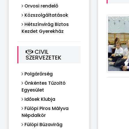
Orvosi rendelő
Közszolgáltatások
Hétszínvirág Biztos
Kezdet Gyerekház
CIVIL
SZERVEZETEK
Polgárőrség
Önkéntes Tűzoltó
Egyesület
Idősek Klubja
Fülöpi Piros Mályva
Népdalkör
Fülöpi Búzavirág