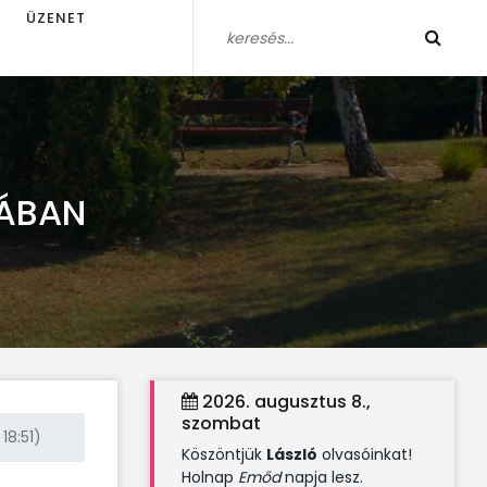
ÜZENET
LÁBAN
2026. augusztus 8.,
szombat
18:51)
Köszöntjük
László
olvasóinkat!
Holnap
Emőd
napja lesz.