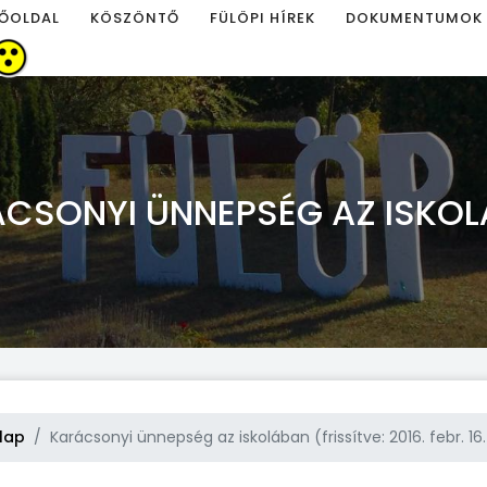
ŐOLDAL
KÖSZÖNTŐ
FÜLÖPI HÍREK
DOKUMENTUMOK
CSONYI ÜNNEPSÉG AZ ISKO
lap
Karácsonyi ünnepség az iskolában (frissítve: 2016. febr. 16. 