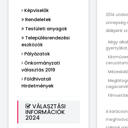
Képviselők
2014 utolsó
Rendeletek
ünnepség m
Testületi anyagok
diákjaink s
Településrendezési
Négy alkal
eszközök
gyertyákat
Pályázatok
Kézműves f
Önkormányzati
ceruzatartó
választás 2019
Mézeskalác
Földhivatali
Meglátogatt
Hirdetmények
csigacsinál
Filmvetítés
VÁLASZTÁSI
INFORMÁCIÓK
A karácson
2024
meghívóval 
széppé vará