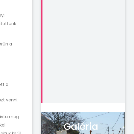
nyi
ítottunk
orún a
tt a
zt venni.
hívta meg
Galéria
kel –
ajtuk kívül