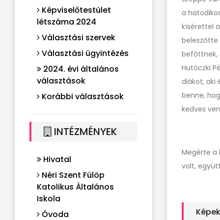
Képviselőtestület
a hatodikos
létszáma 2024
kísérettel 
Választási szervek
beleszőtte 
Választási ügyintézés
befőttnek, 
Hutóczki P
2024. évi általános
választások
diákot, aki
benne, hog
Korábbi választások
kedves ven
INTÉZMÉNYEK
Megérte a 
Hivatal
volt, együt
Néri Szent Fülöp
Katolikus Általános
Iskola
Képe
Óvoda