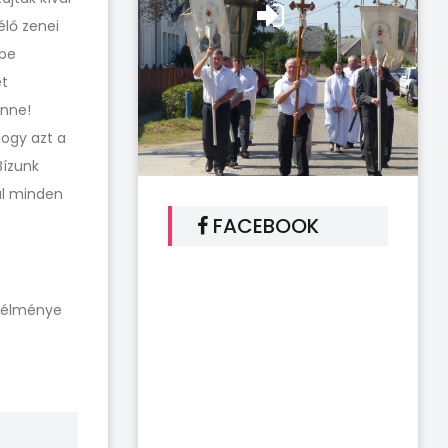
élő zenei
ébe
ét
enne!
hogy azt a
Bízunk
ül minden
FACEBOOK
s élménye