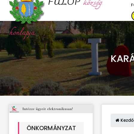
FÜLÖP
község
F
honlapja
KARÁ
Kezdő
ÖNKORMÁNYZAT