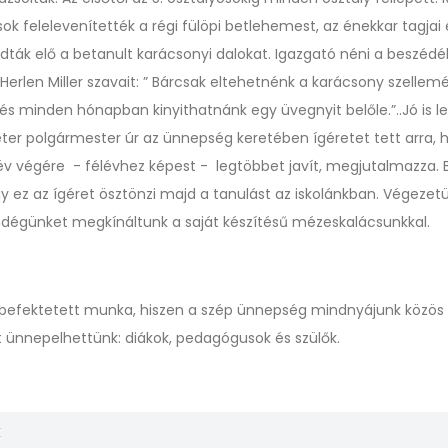
ok felelevenítették a régi fülöpi betlehemest, az énekkar tagjai 
adták elő a betanult karácsonyi dalokat. Igazgató néni a beszéd
Herlen Miller szavait: ” Bárcsak eltehetnénk a karácsony szellem
és minden hónapban kinyithatnánk egy üvegnyit belőle.”..Jó is l
éter polgármester úr az ünnepség keretében ígéretet tett arra, 
 év végére - félévhez képest - legtöbbet javít, megjutalmazza. 
y ez az ígéret ösztönzi majd a tanulást az iskolánkban. Végezet
dégünket megkínáltunk a saját készítésű mézeskalácsunkkal.
befektetett munka, hiszen a szép ünnepség mindnyájunk közö
t ünnepelhettünk: diákok, pedagógusok és szülők.
k