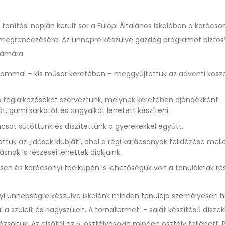
 tanítási napján került sor a Fülöpi Általános Iskolában a karácso
egrendezésére. Az ünnepre készülve gazdag programot biztos
zámára:
ommal – kis műsor keretében – meggyújtottuk az adventi kosz
.
oglalkozásokat szerveztünk, melynek keretében ajándékként
t, gumi karkötőt és angyalkát lehetett készíteni.
sot sütöttünk és díszítettünk a gyerekekkel együtt.
uk az „Idősek klubját”, ahol a régi karácsonyok felidézése melle
ásnak is részesei lehettek diákjaink.
en és karácsonyi focikupán is lehetőségük volt a tanulóknak rés
yi ünnepségre készülve iskolánk minden tanulója személyesen 
a szüleit és nagyszüleit. A tornatermet - saját készítésű díszek
zsoltuk. Az elsőtől az 5. osztályosokig minden osztály fellépett. R