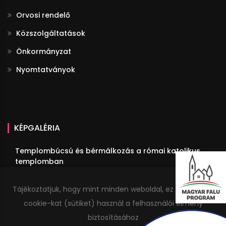
Orvosi rendelő
Közszolgáltatások
Önkormányzat
Nyomtatványok
KÉPGALÉRIA
Templombúcsú és bérmálkozás a római katolikus
templomban
III. Fülöpi Fogathajtó Verseny
Tájékoztatjuk, hogy mint minden weboldal, ez a honlap is
Megemlékezés Trianonról
cookie-kat (sütiket) használ a felhasználói élmény
Idősek estéje
biztosításához