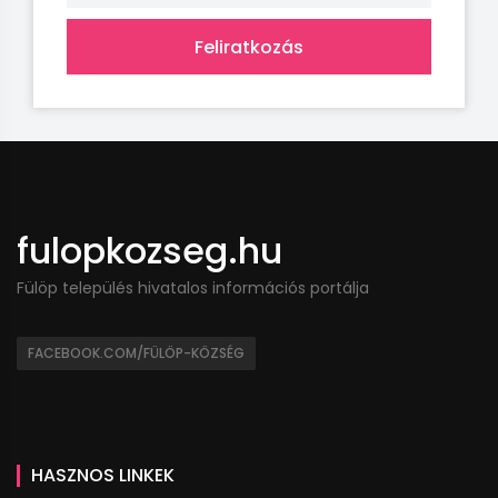
Feliratkozás
fulopkozseg.hu
Fülöp település hivatalos információs portálja
FACEBOOK.COM/FÜLÖP-KÖZSÉG
HASZNOS LINKEK