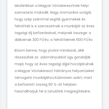
Iskolánkban a Magyar Vöröskeresztnek helyi
szervezete működik. Nagy örömünkre szolgál,
hogy szép számmal segítik gyermekek és
felnőttek is e szervezetnek a munkáját az éves
tagsági díj befizetésével, melynek összege: a
diákoknak 300 Ft/év, a felnőtteknek 600 Ft/év.
Bízom benne, hogy jövőre mindazok, akik
részesültek az adományokból úgy gondolják
majd, hogy az éves tagsági díjjal hozzájárulnak
a Magyar Vöröskereszt hátrányos helyzetűeket
támogató munkájához.Különösen azért, mert
a befizetett összeg 60 %-át helyben
használhatjuk fel a tanulóink megsegítésére.