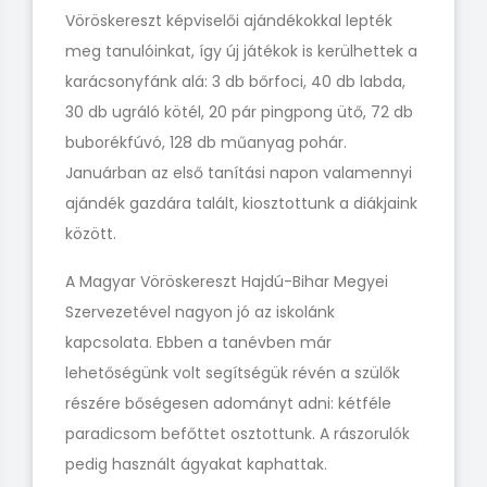
Vöröskereszt képviselői ajándékokkal lepték
meg tanulóinkat, így új játékok is kerülhettek a
karácsonyfánk alá: 3 db bőrfoci, 40 db labda,
30 db ugráló kötél, 20 pár pingpong ütő, 72 db
buborékfúvó, 128 db műanyag pohár.
Januárban az első tanítási napon valamennyi
ajándék gazdára talált, kiosztottunk a diákjaink
között.
A Magyar Vöröskereszt Hajdú-Bihar Megyei
Szervezetével nagyon jó az iskolánk
kapcsolata. Ebben a tanévben már
lehetőségünk volt segítségük révén a szülők
részére bőségesen adományt adni: kétféle
paradicsom befőttet osztottunk. A rászorulók
pedig használt ágyakat kaphattak.