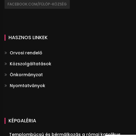
FACEBOOK.COM/FÜLÖP-KÖZSÉG
HASZNOS LINKEK
Orvosi rendelő
Közszolgáltatások
Önkormányzat
Nyomtatványok
KÉPGALÉRIA
Templombúcsú és bérmálkozás a római katolikus