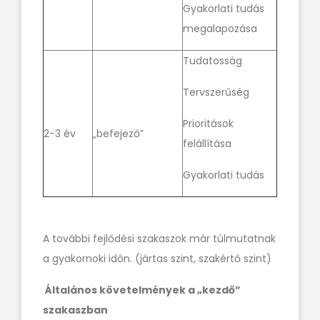
Gyakorlati tudás
megalapozása
Tudatosság
Tervszerűség
Prioritások
2-3 év
„befejező”
felállítása
Gyakorlati tudás
A további fejlődési szakaszok már túlmutatnak
a gyakornoki időn. (jártas szint, szakértő szint)
Általános követelmények a „kezdő”
szakaszban