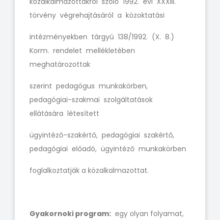
közalkalmazottakról szóló 1992. évi XXXIII.
törvény végrehajtásáról a közoktatási
intézményekben tárgyú 138/1992. (X. 8.)
Korm. rendelet mellékletében
meghatározottak
szerint pedagógus munkakörben,
pedagógiai-szakmai szolgáltatások
ellátására létesített
ügyintéző-szakértő, pedagógiai szakértő,
pedagógiai előadó, ügyintéző munkakörben
foglalkoztatják a közalkalmazottat.
Gyakornoki program:
egy olyan folyamat,