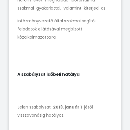
három évet meghaladó időtartalmú
szakmai gyakorlattal, valamint kiterjed az
intézményvezető által szakmai segítői
feladatok ellátásával megbízott
közalkalmazottaira.
A szabályzat időbeli hatálya
Jelen szabályzat
2013. január 1
-jétől
visszavonásig hatályos.