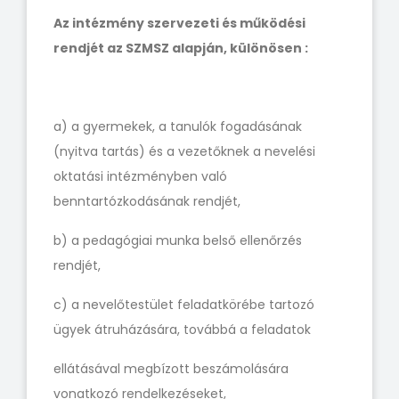
Az intézmény szervezeti és működési
rendjét az SZMSZ alapján, különösen :
a) a gyermekek, a tanulók fogadásának
(nyitva tartás) és a vezetőknek a nevelési
oktatási intézményben való
benntartózkodásának rendjét,
b) a pedagógiai munka belső ellenőrzés
rendjét,
c) a nevelőtestület feladatkörébe tartozó
ügyek átruházására, továbbá a feladatok
ellátásával megbízott beszámolására
vonatkozó rendelkezéseket,