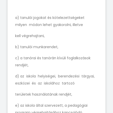
a) tanulói jogokat és kötelezettségeket
milyen módon lehet gyakorolni, illetve
kell végrehajtani,
b) tanulói munkarendet,
c) a tanórai és tanórán kívüli foglalkozások
rendjét,
d) az iskola helyiségei, berendezési tárgyai,
eszközei és az iskolához tartozó
területek használatának rendjét,
e) az iskola által szervezett, a pedagógiai
program végrehajtásához kapcsolódó