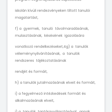
iskolán kívüli rendezvényeken tiltott tanulói
magatartást,
f) a gyermek, tanuló távolmaradásának,
mulasztásának, késésének igazolására
vonatkozó rendelkezéseket,4g) a tanulók
véleménynyilvánításának, a tanulók
rendszeres tájékoztatásának
rendjét és formáit,
h) a tanulók jutalmazásának elveit és formáit,
i) a fegyelmező intézkedések formáit és
alkalmazásának elveit,
j) a tanulók tantárgyválasztásával, annak