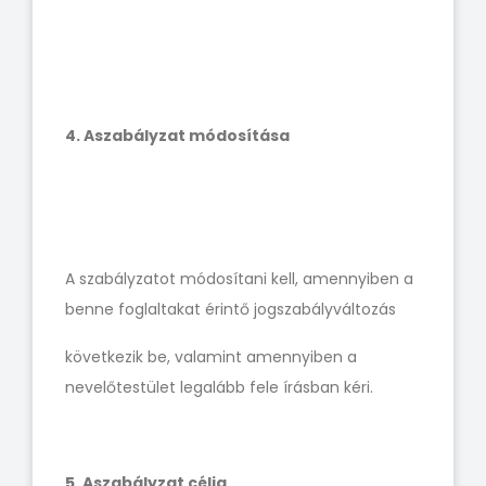
4. A
szabályzat módosítása
A szabályzatot módosítani kell, amennyiben a
benne foglaltakat érintő jogszabályváltozás
következik be, valamint amennyiben a
nevelőtestület legalább fele írásban kéri.
5. A
szabályzat célja