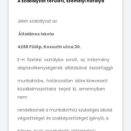
A szabályzat területi, személyi hatálya
Jelen szabályzat az
Általános Iskola
4266 Fülöp, Kossuth utca 30.
E-H fizetési osztályba sorolt, az intézmény
alaptevékenységének ellátásával összefüggő
munkakörbe, határozatlan időre kinevezett
közalkalmazottaira terjed ki, amennyiben
nem
rendelkeznek a munkakörhöz szükséges iskolai
végzettséget és szakképzettséget igénylő, a