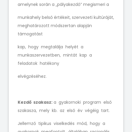
amelynek során a „pályakezdő” megismeri a
munkahely belső értékeit, szervezeti kultúráját,
meghatározott módszertan alapján
támogatást
kap, hogy megtalálja helyét a
munkaszervezetben, mintát kap a
feladatok hatékony
elvégzéséhez.
Kezdő szakasz:
a gyakornoki program első
szakasza, mely kb. az első év végéig tart.
Jellemző tipikus viselkedés mód, hogy a
gyakornok megfontolt, általában racionális,