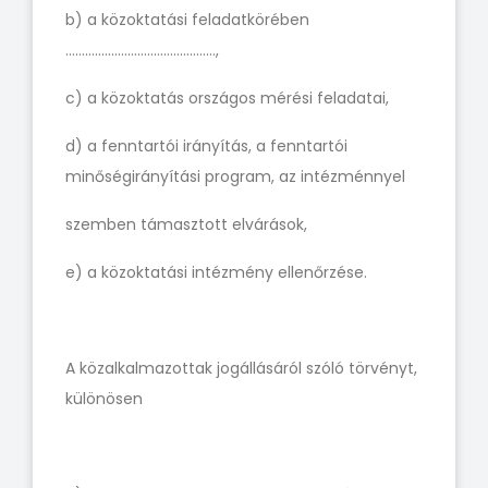
b) a közoktatási feladatkörében
……………………………………….,
c) a közoktatás országos mérési feladatai,
d) a fenntartói irányítás, a fenntartói
minőségirányítási program, az intézménnyel
szemben támasztott elvárások,
e) a közoktatási intézmény ellenőrzése.
A közalkalmazottak jogállásáról szóló törvényt,
különösen