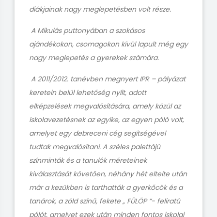
diákjainak nagy meglepetésben volt része.
A Mikulás puttonyában a szokásos
ajándékokon, csomagokon kívül lapult még egy
nagy meglepetés a gyerekek számára.
A 2011/2012. tanévben megnyert IPR – pályázat
keretein belül lehetőség nyílt, adott
elképzelések megvalósítására, amely közül az
iskolavezetésnek az egyike, az egyen póló volt,
amelyet egy debreceni cég segítségével
tudtak megvalósítani. A széles palettájú
színminták és a tanulók méreteinek
kiválasztását követően, néhány hét eltelte után
már a kezükben is tarthatták a gyerkőcök és a
tanárok, a zöld színű, fekete „ FÜLÖP ”- feliratú
pólót, amelyet ezek után minden fontos iskolai