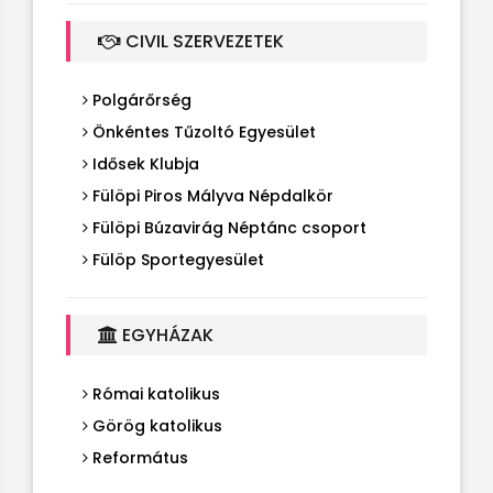
CIVIL SZERVEZETEK
Polgárőrség
Önkéntes Tűzoltó Egyesület
Idősek Klubja
Fülöpi Piros Mályva Népdalkör
Fülöpi Búzavirág Néptánc csoport
Fülöp Sportegyesület
EGYHÁZAK
Római katolikus
Görög katolikus
Református