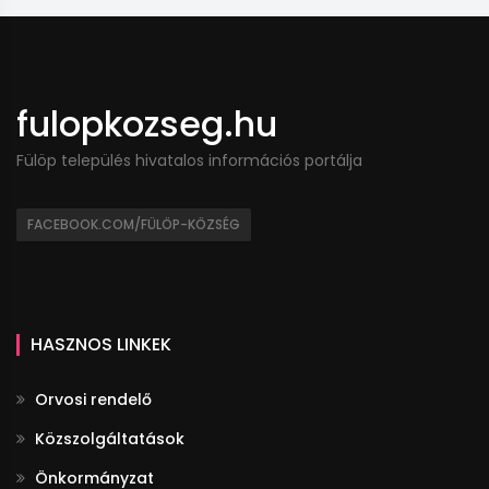
fulopkozseg.hu
Fülöp település hivatalos információs portálja
FACEBOOK.COM/FÜLÖP-KÖZSÉG
HASZNOS LINKEK
Orvosi rendelő
Közszolgáltatások
Önkormányzat