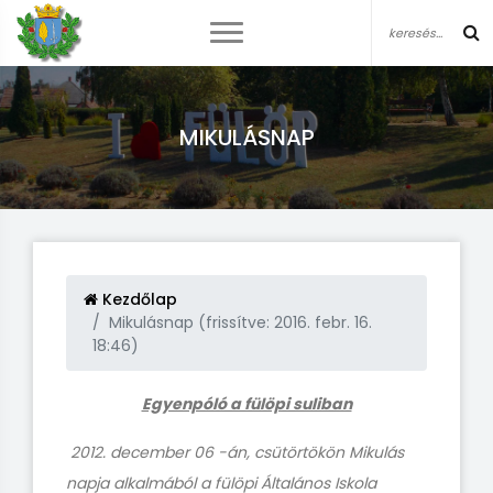
MIKULÁSNAP
Kezdőlap
Mikulásnap (frissítve: 2016. febr. 16.
18:46)
Egyenpóló a fülöpi suliban
2012. december 06 -án, csütörtökön Mikulás
napja alkalmából a fülöpi Általános Iskola