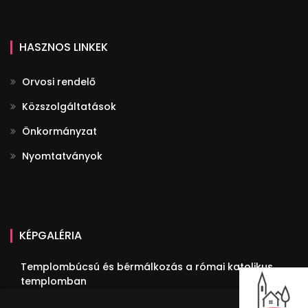
HASZNOS LINKEK
Orvosi rendelő
Közszolgáltatások
Önkormányzat
Nyomtatványok
KÉPGALÉRIA
Templombúcsú és bérmálkozás a római katolikus
templomban
III. Fülöpi Fogathajtó Verseny