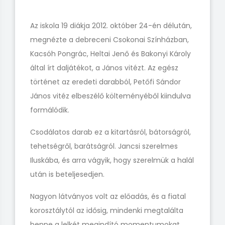
Az iskola 19 diákja 2012. október 24-én délután,
megnézte a debreceni Csokonai Színházban,
Kacsóh Pongrác, Heltai Jenő és Bakonyi Károly
által írt daljátékot, a János vitézt. Az egész
történet az eredeti darabból, Petőfi Sándor
János vitéz elbeszélő költeményéből kiindulva
formálódik.
Csodálatos darab ez a kitartásról, bátorságról,
tehetségről, barátságról. Jancsi szerelmes
Iluskába, és arra vágyik, hogy szerelmük a halál
után is beteljesedjen.
Nagyon látványos volt az előadás, és a fiatal
korosztálytól az idősig, mindenki megtalálta
benne a lelkét megindító momentumokat.