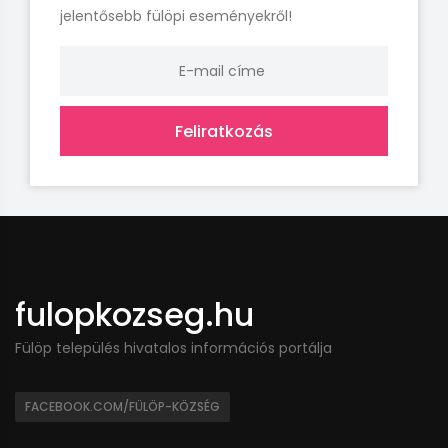
jelentősebb fülöpi eseményekről!
Feliratkozás
fulopkozseg.hu
Fülöp település hivatalos információs portálja
FACEBOOK.COM/FÜLÖP-KÖZSÉG