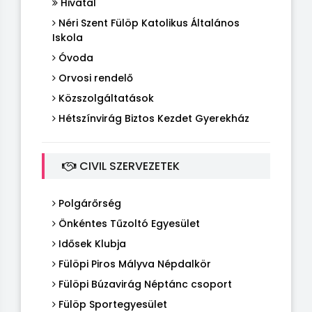
Hivatal
Néri Szent Fülöp Katolikus Általános
Iskola
Óvoda
Orvosi rendelő
Közszolgáltatások
Hétszínvirág Biztos Kezdet Gyerekház
CIVIL SZERVEZETEK
Polgárőrség
Önkéntes Tűzoltó Egyesület
Idősek Klubja
Fülöpi Piros Mályva Népdalkör
Fülöpi Búzavirág Néptánc csoport
Fülöp Sportegyesület