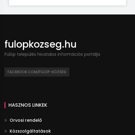
fulopkozseg.hu
Fülöp település hivatalos információs portálja
FACEBOOK.COM/FÜLÖP-KÖZSÉG
HASZNOS LINKEK
Orvosi rendelő
Közszolgáltatások