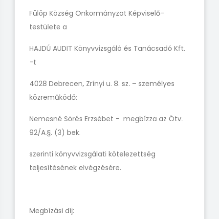
Fülöp Község Önkormányzat Képviselő-
testülete a
HAJDÚ AUDIT Könyvvizsgáló és Tanácsadó Kft.
-t
4028 Debrecen, Zrínyi u. 8. sz. – személyes
közreműködő:
Nemesné Sörés Erzsébet - megbízza az Ötv.
92/A.§. (3) bek.
szerinti könyvvizsgálati kötelezettség
teljesítésének elvégzésére.
Megbízási díj: