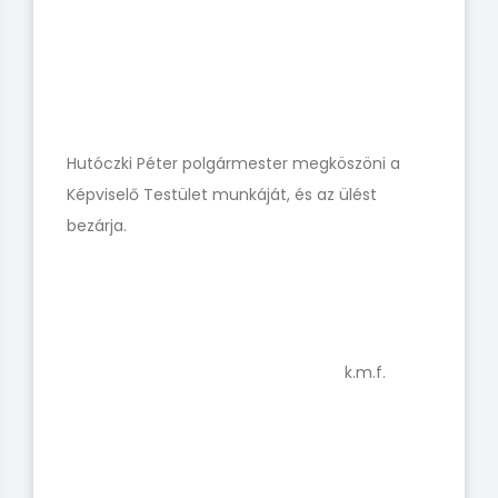
Hutóczki Péter polgármester megköszöni a
Képviselő Testület munkáját, és az ülést
bezárja.
k.m.f.