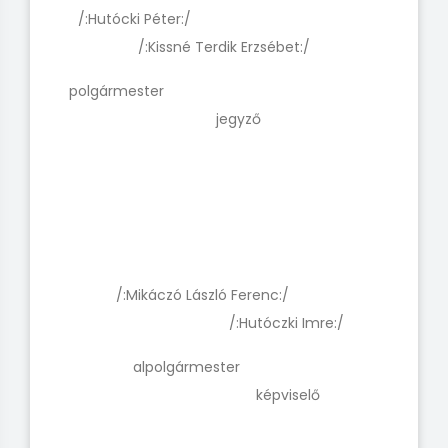
/:Hutócki Péter:/
/:Kissné Terdik Erzsébet:/
polgármester
jegyző
/:Mikáczó László Ferenc:/
/:Hutóczki Imre:/
alpolgármester
képviselő