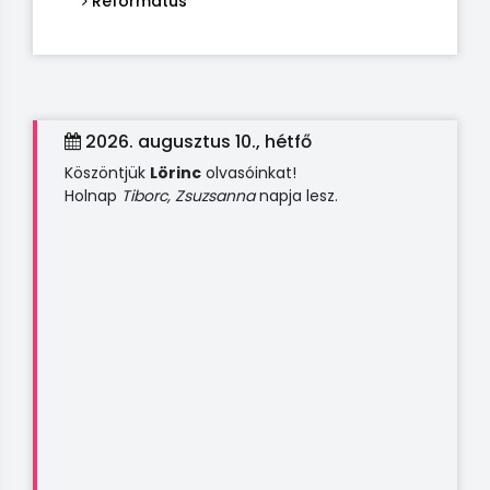
Református
2026. augusztus 10., hétfő
Köszöntjük
Lörinc
olvasóinkat!
Holnap
Tiborc, Zsuzsanna
napja lesz.