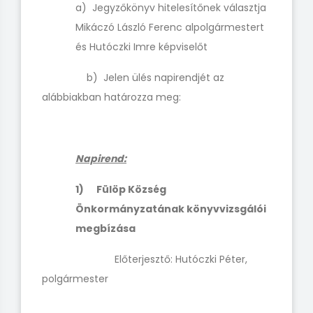
a) Jegyzőkönyv hitelesítőnek választja
Mikáczó László Ferenc alpolgármestert
és Hutóczki Imre képviselőt
b) Jelen ülés napirendjét az
alábbiakban határozza meg:
Napirend:
1)
Fülöp Község
Önkormányzatának könyvvizsgálói
megbízása
Előterjesztő: Hutóczki Péter,
polgármester