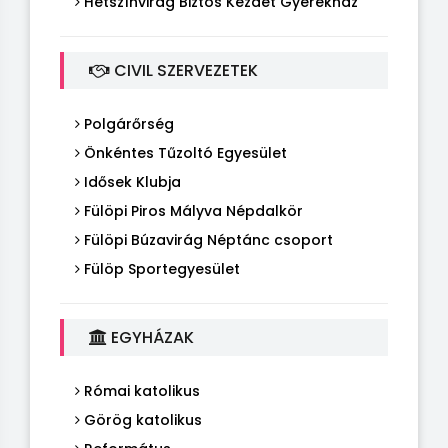
Hétszínvirág Biztos Kezdet Gyerekház
CIVIL SZERVEZETEK
Polgárőrség
Önkéntes Tűzoltó Egyesület
Idősek Klubja
Fülöpi Piros Mályva Népdalkör
Fülöpi Búzavirág Néptánc csoport
Fülöp Sportegyesület
EGYHÁZAK
Római katolikus
Görög katolikus