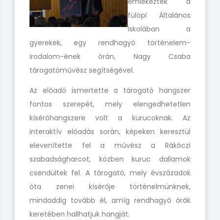
emlékeztek a
fülöpi Általános
Iskolában a
gyerekek, egy rendhagyó történelem-
irodalom-ének órán, Nagy Csaba
tárogatóművész segítségével.
Az előadó ismertette a tárogató hangszer
fontos szerepét, mely elengedhetetlen
kísérőhangszere volt a kurucoknak. Az
interaktív előadás során, képeken keresztül
elevenítette fel a művész a Rákóczi
szabadságharcot, közben kuruc dallamok
csendültek fel. A tárogató, mely évszázadok
óta zenei kísérője történelmünknek,
mindaddig tovább él, amíg rendhagyó órák
keretében hallhatjuk hangját.