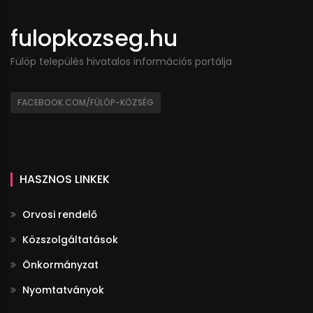
fulopkozseg.hu
Fülöp település hivatalos információs portálja
FACEBOOK.COM/FÜLÖP-KÖZSÉG
HASZNOS LINKEK
Orvosi rendelő
Közszolgáltatások
Önkormányzat
Nyomtatványok