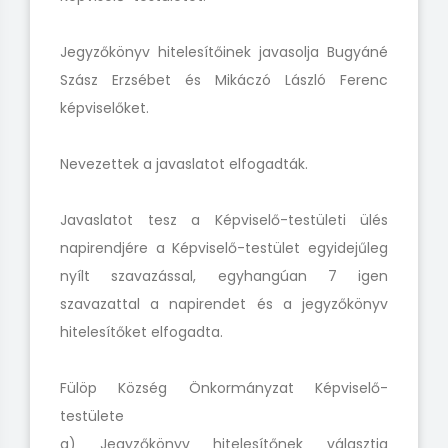
Jegyzőkönyv hitelesítőinek javasolja Bugyáné
Szász Erzsébet és Mikáczó László Ferenc
képviselőket.
Nevezettek a javaslatot elfogadták.
Javaslatot tesz a Képviselő-testületi ülés
napirendjére a Képviselő-testület egyidejűleg
nyílt szavazással, egyhangúan 7 igen
szavazattal a napirendet és a jegyzőkönyv
hitelesítőket elfogadta.
Fülöp Község Önkormányzat Képviselő-
testülete
a) Jegyzőkönyv hitelesítőnek választja