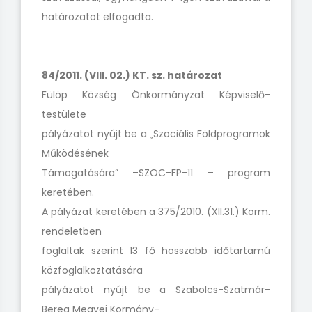
határozatot elfogadta.
84/2011. (VIII. 02.) KT. sz. határozat
Fülöp Község Önkormányzat Képviselő-
testülete
pályázatot nyújt be a „Szociális Földprogramok
Működésének
Támogatására” –SZOC-FP-11 – program
keretében.
A pályázat keretében a 375/2010. (XII.31.) Korm.
rendeletben
foglaltak szerint 13 fő hosszabb időtartamú
közfoglalkoztatására
pályázatot nyújt be a Szabolcs-Szatmár-
Bereg Megyei Kormány-