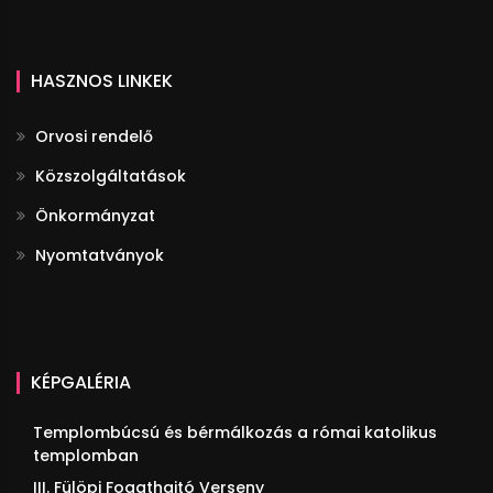
HASZNOS LINKEK
Orvosi rendelő
Közszolgáltatások
Önkormányzat
Nyomtatványok
KÉPGALÉRIA
Templombúcsú és bérmálkozás a római katolikus
templomban
III. Fülöpi Fogathajtó Verseny