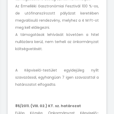
Az Érmelléki Gasztronómiai Fesztivál 100 %-os,
de utófinanszírozott pályázat keretében
megvalósuló rendezvény, melyhez a 4 M Ft-ot
meg kell előlegezni.
A támogatások lehívását követően a hitel
nullázásra kerül, nem terheli az önkormányzat
költségvetését.
A Képviselő-testület egyidejűleg nyílt
szavazással, egyhangúan 7 igen szavazattal a
határozatot elfogadta.
85/2011. (VIII. 02.) KT. sz. határozat
Fülöp Község Önkormányzat Képviselő-