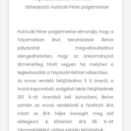
Előterjesztő: Hutóczki Péter polgármester
Hutóczki Péter polgármester elmondja, hogy a
folyamatban lévő beruházások illetve
pályázatok megvalósulásához
elengedhetetlen, hogy az önkormányzat
átmenetileg hitelt vegyen fel, melyhez a
legkedvezőbb a folyószámlahitel választása.
Az orvosi rendelő felújításához 5 % önerőt, a
hozzá kapcsolódó szolgálati lakás felújításának
100 %-át önerőből kell biztosítani, illetve
szintén az orvosi rendelőnél a fordított ÁFA
miatt az ÁFA teljes összegét meg kell
előlegezni. A kifizetett ÁFA 95 %-át
támogatásként utólag szintén lehívhatjuk.