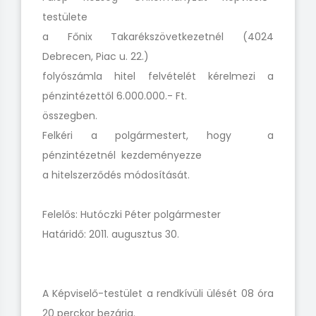
testülete
a Főnix Takarékszövetkezetnél (4024
Debrecen, Piac u. 22.)
folyószámla hitel felvételét kérelmezi a
pénzintézettől 6.000.000.- Ft.
összegben.
Felkéri a polgármestert, hogy a
pénzintézetnél kezdeményezze
a hitelszerződés módosítását.
Felelős: Hutóczki Péter polgármester
Határidő: 2011. augusztus 30.
A Képviselő-testület a rendkívüli ülését 08 óra
20 perckor bezárja.