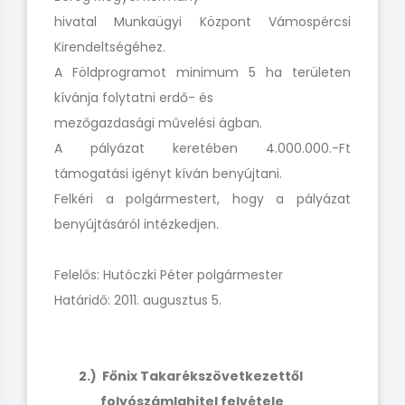
hivatal Munkaügyi Központ Vámospércsi
Kirendeltségéhez.
A Földprogramot minimum 5 ha területen
kívánja folytatni erdő- és
mezőgazdasági művelési ágban.
A pályázat keretében 4.000.000.-Ft
támogatási igényt kíván benyújtani.
Felkéri a polgármestert, hogy a pályázat
benyújtásáról intézkedjen.
Felelős: Hutóczki Péter polgármester
Határidő: 2011. augusztus 5.
2.) Főnix Takarékszövetkezettől
folyószámlahitel felvétele