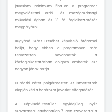
javaslom minimum 5ha-on a programot
megvalósítani erdő- és mezőgazdasági
művelési ágban és 13 fő foglalkoztatását
megpályázni.
Bugyáné Szász Erzsébet képviselő: örömmel
hallja, hogy ebben a programban már
tervezetten bevonhatók a
közfoglalkoztatásban dolgozó emberek, ezt
nagyon jónak tartja.
Hutóczki Péter polgármester: Az ismertettek
alapján kéri a határozat javaslat elfogadását.
A Képviselő-testület egyidejűleg nyílt
szavazással, egyhangúan 7 igen szavazattal a