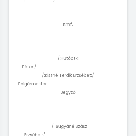
Kmf.
/:Hutóczki
Péter:/
/:Kissné Terdik Erzsébet:/
Polgármest
Jegyző
/: Bugyáné Szász
Erzsébet:/