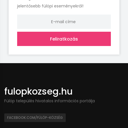
jelentősebb fülöpi eseményekről!
Feliratkozás
fulopkozseg.hu
Fülöp település hivatalos információs portálja
FACEBOOK.COM/FÜLÖP-KÖZSÉG