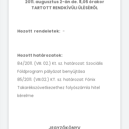
2011. augusztus 2-án de. 8,05 órakor
TARTOTT RENDKÍVÜLI ÜLÉSÉRŐL
Hozott rendeletek:
-
Hozott határozatok:
84/2011. (VIII. 02.) Kt. sz. határozat: Szociális
Földprogram pályázat benyújtása
85/2011. (VIII.02.) KT. sz. határozat: Főnix
Takarékszövetkezethez folyószámla hitel
kérelme
JEGYZŐKÖNYV