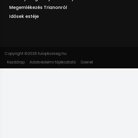
Megemlékezés Trianonról
Idősek estéje
Copyright ©
2026 fulopkozseg.hu
Kezdőlap
Adatvédelmi tájékoztató
Üzenet