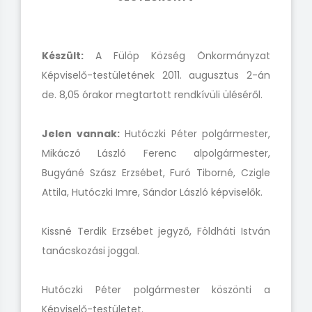
Készült:
A Fülöp Község Önkormányzat
Képviselő-testületének 2011. augusztus 2-án
de. 8,05 órakor megtartott rendkívüli üléséről.
Jelen vannak:
Hutóczki Péter polgármester,
Mikáczó László Ferenc alpolgármester,
Bugyáné Szász Erzsébet, Furó Tiborné, Czigle
Attila, Hutóczki Imre, Sándor László képviselők.
Kissné Terdik Erzsébet jegyző, Földháti István
tanácskozási joggal.
Hutóczki Péter polgármester köszönti a
Képviselő-testületet.