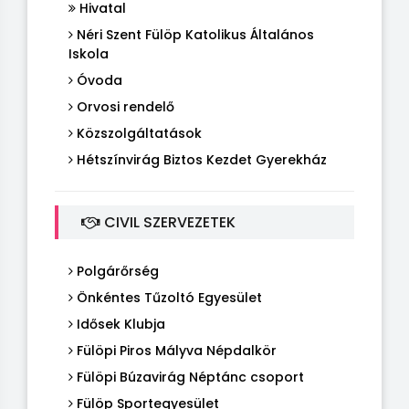
Hivatal
Néri Szent Fülöp Katolikus Általános
Iskola
Óvoda
Orvosi rendelő
Közszolgáltatások
Hétszínvirág Biztos Kezdet Gyerekház
CIVIL SZERVEZETEK
Polgárőrség
Önkéntes Tűzoltó Egyesület
Idősek Klubja
Fülöpi Piros Mályva Népdalkör
Fülöpi Búzavirág Néptánc csoport
Fülöp Sportegyesület